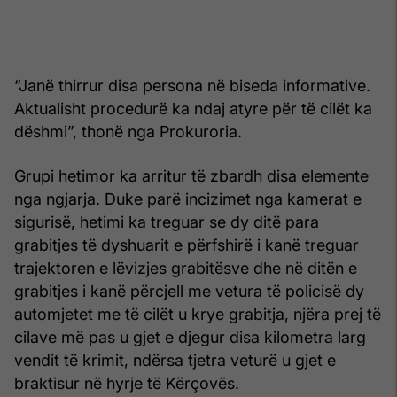
“Janë thirrur disa persona në biseda informative.
Aktualisht procedurë ka ndaj atyre për të cilët ka
dëshmi”, thonë nga Prokuroria.
Grupi hetimor ka arritur të zbardh disa elemente
nga ngjarja. Duke parë incizimet nga kamerat e
sigurisë, hetimi ka treguar se dy ditë para
grabitjes të dyshuarit e përfshirë i kanë treguar
trajektoren e lëvizjes grabitësve dhe në ditën e
grabitjes i kanë përcjell me vetura të policisë dy
automjetet me të cilët u krye grabitja, njëra prej të
cilave më pas u gjet e djegur disa kilometra larg
vendit të krimit, ndërsa tjetra veturë u gjet e
braktisur në hyrje të Kërçovës.