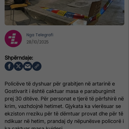
Nga
Telegrafi
28/10/2025
Policëve të dyshuar për grabitjen në artarinë e
Gostivarit i është caktuar masa e paraburgimit
prej 30 ditëve. Për personat e tjerë të përfshirë në
krim, vazhdojnë hetimet. Gjykata ka vlerësuar se
ekziston rreziku për të dëmtuar provat dhe për të
ndikuar në hetim, prandaj dy nëpunësve policorë i
ka caktuar masa kujdesi.