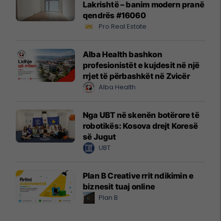
Lakrishtë – banim modern pranë
qendrës #16060
Pro Real Estate
Alba Health bashkon
profesionistët e kujdesit në një
rrjet të përbashkët në Zvicër
Alba Health
Nga UBT në skenën botërore të
robotikës: Kosova drejt Koresë
së Jugut
UBT
Plan B Creative rrit ndikimin e
biznesit tuaj online
Plan B