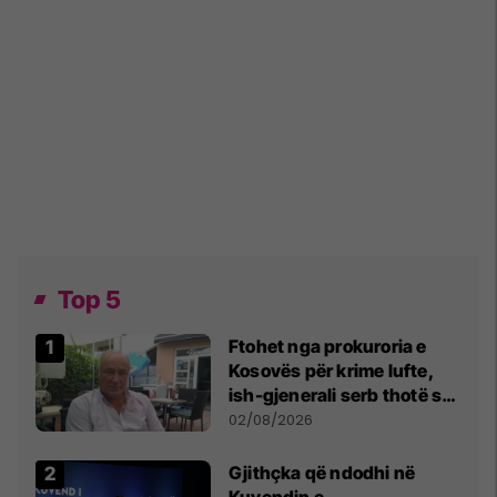
Top 5
Ftohet nga prokuroria e
Kosovës për krime lufte,
ish-gjenerali serb thotë se
dikush e tradhtoi në
02/08/2026
Beograd
Gjithçka që ndodhi në
Kuvendin e