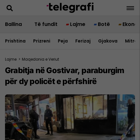
Ballina
Të fundit
Lajme
Botë
Ekono
Prishtina
Prizreni
Peja
Ferizaj
Gjakova
Mitrov
Lajme
>
Maqedonia e Veriut
Grabitja në Gostivar, paraburgim
për dy policët e përfshirë