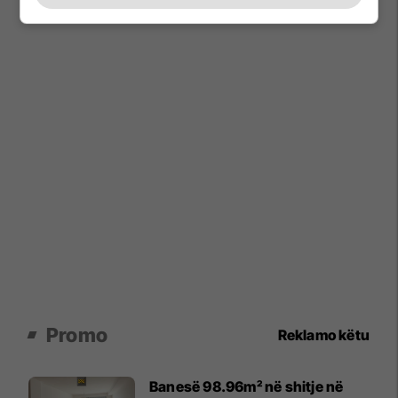
Promo
Reklamo këtu
Banesë 98.96m² në shitje në