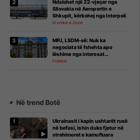
Ndalohet një 22-vjeçar nga
Sllovakia në Aeroportin e
Shkupit, kërkohej nga Interpoli
Kronikë e Zezë
MPJ, LSDM-së: Nuk ka
negociata të fshehta apo
lëshime nga interesat
kombëtare
Politikë
Në trend Botë
Ukrainasit i kapin ushtarët rusë
në befasi, ishin duke fjetur në
strehimoret e kamufluara