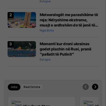
Evropa
Meteorologët me parashikime të
reja: Ndryshime ekstreme,
muajt e ardhshëm do të jenë të
pazakontë
Nga Bota
Momenti kur droni ukrainas
godet plazhin në Rusi, pranë
"pallatit të Putinit"
Evropa
Jobs
Real Estate