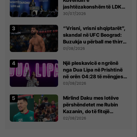
jashtëzakonshëm të LDK-
së
30/07/2026
“Vrisni, vrisni shqiptarët”,
skandal në UFC Beograd:
Buzukja u përball me thirrje
anti-shqiptare nga
01/08/2026
tribunat
Një pleskavicë e ngrënë
nga Dua Lipa në Prishtinë
në orën 04:28 të mëngjesit
- dhe bota digjitale serbe
03/08/2026
shpall gjendjen e luftës
Mirlind Daku mes lotëve
përshëndetet me Rubin
Kazanin, do të fitojë
miliona te Spartak Moska
02/08/2026