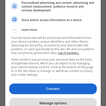
Personalised advertising and content, advertising and
content measurement, audience research and
services development
Store and/or access information on a device
Pthp-Maqedoni
Gostivari
Mpb Maqedoni
Learn more
Your personal data will be processed and information from
your device (cookies, unique identifiers, and other device
data) may be stored by, accessed by and shared with 369
partners, or used specifically by this site. We and our partners
may use precise geolocation data.
List of partners.
Some vendors may process your personal data on the basis
of legitimate interest, which you can object to by managing
your options below. Look for a link at the bottom of this page
or in the site menu to manage or withdraw consent in privacy
and cookie settings.
Consent
Manage options