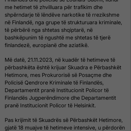
me hetimet të zhvilluara për trafikim dhe
shpërndarje të lëndëve narkotike të rrezikshme
në Finlandë, nga grupe të strukturuara kriminale,
të përbërë nga shtetas shqiptarë, në
bashkëpunim të ngushtë me shtetas të tjerë
finlandezë, europianë dhe aziatikë.
Më datë, 21.11.2023, në kuadër të hetimeve të
përbashkëta është krijuar Skuadra e Përbashkët
Hetimore, mes Prokurorisë së Posaçme dhe
Policisë Qendrore Kriminale të Finlandës,
Departamentit pranë Institucionit Policor të
Finlandës Jugperëndimore dhe Departamentit
pranë Institucionit Policor të Helsinkit.
Pas krijimit të Skuadrës së Përbashkët Hetimore,
gjatë 18 muajve të hetimeve intensive, u përdorën