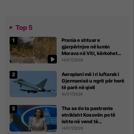
Top 5
Prania e shtuar e
gjarpërinjve në lumin
Morava në Viti, kërkohet
kujdes nga qytetarët
14/07/2026
Aeroplani më i ri luftarak i
Gjermanisë u ngrit për herë
të parë në qiell
16/07/2026
Tha se do ta pastronte
etnikisht Kosovën po të
ishte në vend të
Millosheviqit, Lëvizja e
14/07/2026