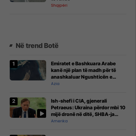
Shqipëri
Në trend Botë
Emiratet e Bashkuara Arabe
kanë një plan të madh për të
anashkaluar Ngushticën e
Hormuzit
Azia
Ish-shefi i CIA, gjenerali
Petraeus: Ukraina përdor mbi 10
mijë dronë në ditë, SHBA-ja
mbetet shumë prapa në
Amerika
prodhim