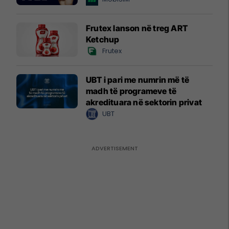
Frutex lanson në treg ART
Ketchup
Frutex
UBT i pari me numrin më të
madh të programeve të
akredituara në sektorin privat
UBT