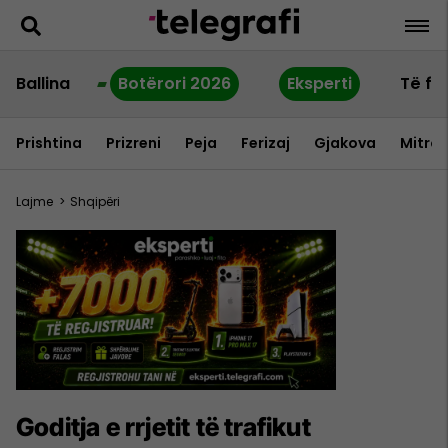
Ballina
Botërori 2026
Eksperti
Të fu
Prishtina
Prizreni
Peja
Ferizaj
Gjakova
Mitrov
Lajme
>
Shqipëri
Goditja e rrjetit të trafikut