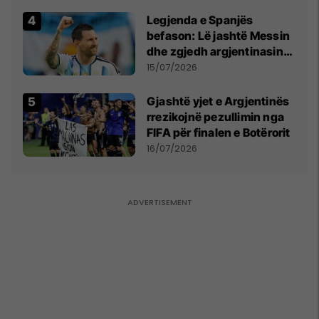
Qytetarëve të Lirë në Serbi
kërkon shkarkimin e
Legjenda e Spanjës
menjëhershëm të
befason: Lë jashtë Messin
Snezhana Paunoviq
dhe zgjedh argjentinasin
më të mirë në botë
15/07/2026
Gjashtë yjet e Argjentinës
rrezikojnë pezullimin nga
FIFA për finalen e Botërorit
16/07/2026