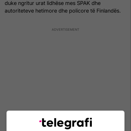
duke ngritur urat lidhëse mes SPAK dhe
autoriteteve hetimore dhe policore të Finlandës.