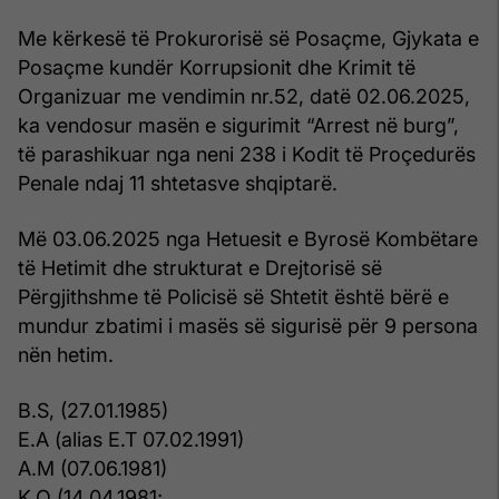
Me kërkesë të Prokurorisë së Posaçme, Gjykata e
Posaçme kundër Korrupsionit dhe Krimit të
Organizuar me vendimin nr.52, datë 02.06.2025,
ka vendosur masën e sigurimit “Arrest në burg”,
të parashikuar nga neni 238 i Kodit të Proçedurës
Penale ndaj 11 shtetasve shqiptarë.
Më 03.06.2025 nga Hetuesit e Byrosë Kombëtare
të Hetimit dhe strukturat e Drejtorisë së
Përgjithshme të Policisë së Shtetit është bërë e
mundur zbatimi i masës së sigurisë për 9 persona
nën hetim.
B.S, (27.01.1985)
E.A (alias E.T 07.02.1991)
A.M (07.06.1981)
K.Q (14.04.1981;