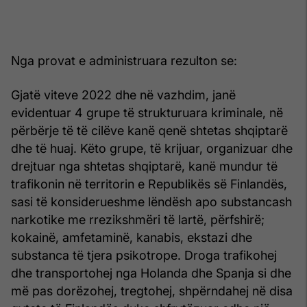
Nga provat e administruara rezulton se:
Gjatë viteve 2022 dhe në vazhdim, janë
evidentuar 4 grupe të strukturuara kriminale, në
përbërje të të cilëve kanë qenë shtetas shqiptarë
dhe të huaj. Këto grupe, të krijuar, organizuar dhe
drejtuar nga shtetas shqiptarë, kanë mundur të
trafikonin në territorin e Republikës së Finlandës,
sasi të konsiderueshme lëndësh apo substancash
narkotike me rrezikshmëri të lartë, përfshirë;
kokainë, amfetaminë, kanabis, ekstazi dhe
substanca të tjera psikotrope. Droga trafikohej
dhe transportohej nga Holanda dhe Spanja si dhe
më pas dorëzohej, tregtohej, shpërndahej në disa