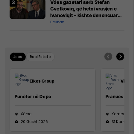
Vdes gazetari serb Stefan
Cvetkoviq, që hetoi vrasjen e
Ivanoviqit – kishte denoncuar
kërcënime ndaj vëllezërve
Ballkan
Vuçiq
Jobs
Real Estate
Elkos Group
Viva F
Punëtor në Depo
Pranues Mall
Xërxe
Kamenicë
20 Gusht 2026
31 Korrik 20