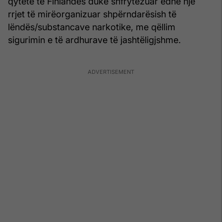
qytete të Finlandës duke shfrytëzuar edhe një
rrjet të mirëorganizuar shpërndarësish të
lëndës/substancave narkotike, me qëllim
sigurimin e të ardhurave të jashtëligjshme.