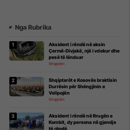
Nga Rubrika
Aksident i rëndë në aksin
Çermë-Divjakë, një i vdekur dhe
pesë të lënduar
Shqipëri
Shqiptarët e Kosovës braktisin
Durrësin për Shëngjinin e
Velipojën
Shqipëri
​Aksident i rëndë në Rrugën e
Kombit, dy persona në gjendje
të rëndë