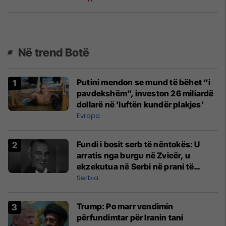
Në trend Botë
Putini mendon se mund të bëhet “i
pavdekshëm”, investon 26 miliardë
dollarë në 'luftën kundër plakjes'
Evropa
Fundi i bosit serb të nëntokës: U
arratis nga burgu në Zvicër, u
ekzekutua në Serbi në prani të
shefit të policisë
Serbia
Trump: Po marr vendimin
përfundimtar për Iranin tani