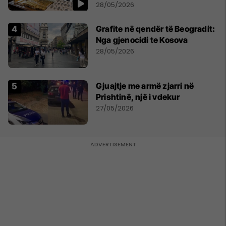
orë luksoze Rolex
28/05/2026
Grafite në qendër të Beogradit:
Nga gjenocidi te Kosova
28/05/2026
Gjuajtje me armë zjarri në
Prishtinë, një i vdekur
27/05/2026