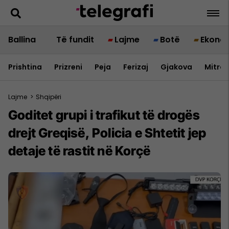
Ballina
Të fundit
Lajme
Botë
Ekono
Prishtina
Prizreni
Peja
Ferizaj
Gjakova
Mitrov
Lajme
>
Shqipëri
Goditet grupi i trafikut të drogës
drejt Greqisë, Policia e Shtetit jep
detaje të rastit në Korçë