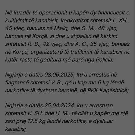
Në kuadër të operacionit u kapën dy financuesit e
kultivimit të kanabisit, konkretisht shtetasit L. XH.,
45 vjeç, banues në Maliq, dhe G. M., 48 vjeç,
banues në Korçë, si dhe u shpallën në kërkim
shtetasit R. B., 42 vjeç, dhe A. G., 35 vjeç, banues
në Korçë, organizatorë të trafikimit të kanabisit në
katër raste të goditura më parë nga Policia:
Ngjarja e datës 08.06.2025, ku u arrestua në
flagrancë shtetasi V. B., që u kap me 6 kg lëndë
narkotike të dyshuar heroinë, në PKK Kapështicë;
Ngjarja e datës 25.04.2024, ku u arrestuan
shtetasit K. SH. dhe H. M., të cilët u kapën me një
sasi prej 12.5 kg lëndë narkotike, e dyshuar
kanabis;