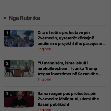
Nga Rubrika
Dita e tretë e protestave për
Zvërnecin, qytetarët kërkojnë
anulimin e projektit dhe paraqesin
kërkesa për Qeverinë
Shqipëri
“U mahnitëm, ishte ishull i
mrekullueshëm”: Ivanka Trump
tregon investimet në Sazan dhe
Zvërnec
Shqipëri
Rama reagon pas protestës për
Zvërnecin: Mblidhuni, ulemi dhe
flasim publikisht
Shqipëri