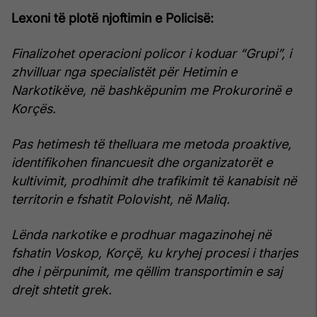
Lexoni t
ë plotë njoftimin e Policisë:
Finalizohet operacioni policor i koduar “Grupi”, i
zhvilluar nga specialistët për Hetimin e
Narkotikëve, në bashkëpunim me Prokurorinë e
Korçës.
Pas hetimesh të thelluara me metoda proaktive,
identifikohen financuesit dhe organizatorët e
kultivimit, prodhimit dhe trafikimit të kanabisit në
territorin e fshatit Polovisht, në Maliq.
Lënda narkotike e prodhuar magazinohej në
fshatin Voskop, Korçë, ku kryhej procesi i tharjes
dhe i përpunimit, me qëllim transportimin e saj
drejt shtetit grek.