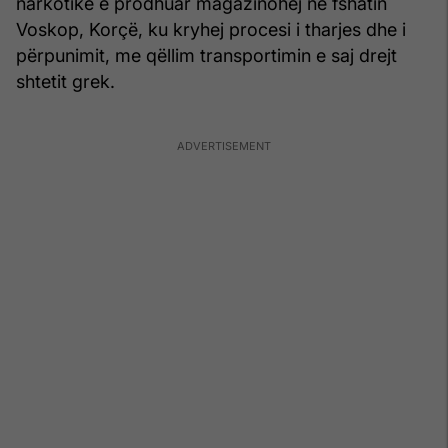
narkotike e prodhuar magazinohej në fshatin
Voskop, Korçë, ku kryhej procesi i tharjes dhe i
përpunimit, me qëllim transportimin e saj drejt
shtetit grek.