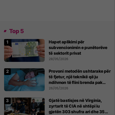
Top 5
Hapet aplikimi për
subvencionimin e punëtorëve
të sektorit privat
28/05/2026
Provoni metodën ushtarake për
të fjetur, një teknikë që ju
ndihmon të flini brenda pak
minutash
26/05/2026
Gjatë bastisjes në Virginia,
zyrtarit të CIA në shtëpi iu
gjetën 303 shufra ari dhe 35