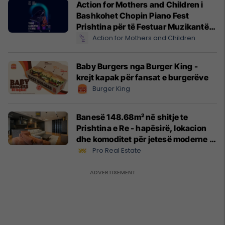
Action for Mothers and Children i
Bashkohet Chopin Piano Fest
Prishtina për të Festuar Muzikantët
e Rinj më 3 qershor
Action for Mothers and Children
Baby Burgers nga Burger King -
krejt kapak për fansat e burgerëve
Burger King
Banesë 148.68m² në shitje te
Prishtina e Re - hapësirë, lokacion
dhe komoditet për jetesë moderne
#13551
Pro Real Estate