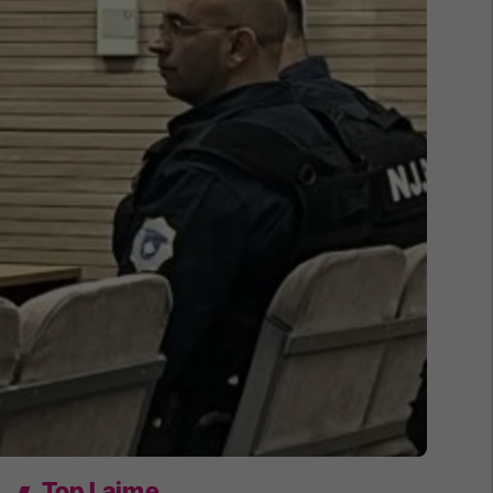
Top Lajme