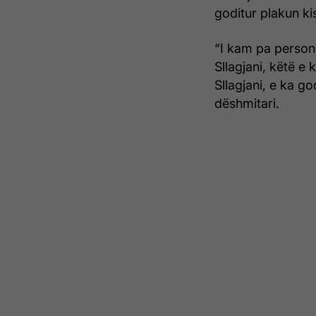
goditur plakun ki
“I kam pa person
Sllagjani, këtë e
Sllagjani, e ka g
dëshmitari.