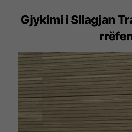
Gjykimi i Sllagjan T
rrëfe