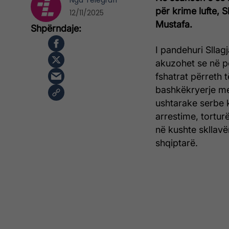
Nga
Telegrafi
për krime lufte, 
12/11/2025
Mustafa.
I pandehuri Sllag
akuzohet se në p
fshatrat përreth 
bashkëkryerje me 
ushtarake serbe k
arrestime, tortur
në kushte skllavë
shqiptarë.