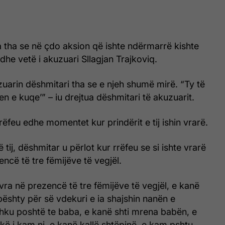
 tha se në çdo aksion që ishte ndërmarrë kishte
edhe vetë i akuzuari Sllagjan Trajkoviq.
uarin dëshmitari tha se e njeh shumë mirë. “Ty të
en e kuqe’” – iu drejtua dëshmitari të akuzuarit.
rëfeu edhe momentet kur prindërit e tij ishin vrarë.
ë tij, dëshmitar u përlot kur rrëfeu se si ishte vrarë
encë të tre fëmijëve të vegjël.
a në prezencë të tre fëmijëve të vegjël, e kanë
ështy për së vdekuri e ia shajshin nanën e
shku poshtë te baba, e kanë shti mrena babën, e
hkë i kam ni, e kanë kallë shtëpinë, e kam pshtu