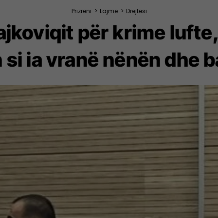
Prizreni
>
Lajme
>
Drejtësi
rajkoviqit për krime luft
n si ia vranë nënën dhe 