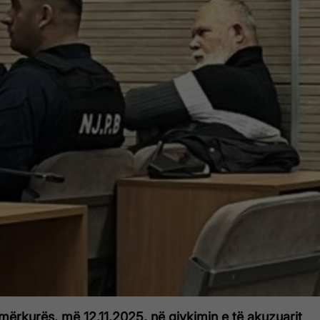
ërkurës, më 12.11.2025, në gjykimin e të akuzuarit