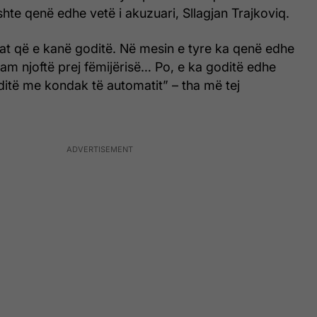
shte qenë edhe vetë i akuzuari, Sllagjan Trajkoviq.
at që e kanë goditë. Në mesin e tyre ka qenë edhe
 kam njoftë prej fëmijërisë… Po, e ka goditë edhe
oditë me kondak të automatit” – tha më tej