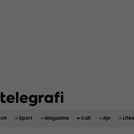
ech
Sport
Magazina
Cult
Ajo
Life