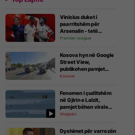
Vinicius duket i
paarritshëm për
Arsenalin - tetë
alternativa si
Premier League
kandidatë kryesorë
për krahun e majtë te
Kosova hyn në Google
Topçinjtë
Street View,
publikohen pamjet
360-gradëshe
Kosovë
Fenomen i çuditshëm
në Gjirin e Lalzit,
pamjet bëhen virale
(Video)
Shqipëri
Dyshimet për varrezën