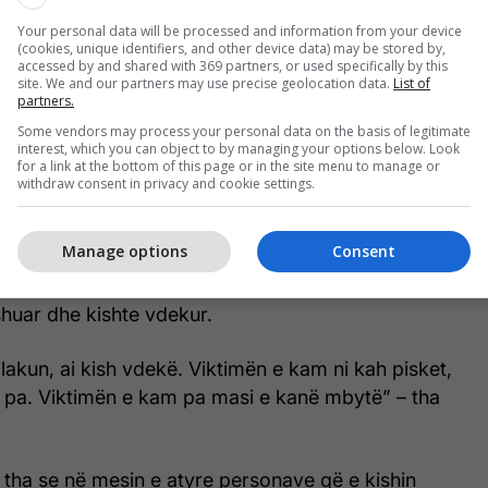
jellë mikun e tij, duke u kthyer i kishte parë disa
Your personal data will be processed and information from your device
ditur një person, dhe pas kësaj nga frika ishte
(cookies, unique identifiers, and other device data) may be stored by,
accessed by and shared with 369 partners, or used specifically by this
site. We and our partners may use precise geolocation data.
List of
partners.
e u kthy prej mikut që e kam përcjellë pasi që i
Some vendors may process your personal data on the basis of legitimate
 sjellë njerit, ai thojke: ‘Oh kuku nane!’. Këta
interest, which you can object to by managing your options below. Look
for a link at the bottom of this page or in the site menu to manage or
: “Shqiptarët terroristë’. Dhe unë kur i kam pa
withdraw consent in privacy and cookie settings.
am hy nër çeshme, se po të më kishin hetu ma kishin
u” – tha dëshmitari.
Manage options
Consent
tha se personi që ishte goditur nga këta persona
shuar dhe kishte vdekur.
lakun, ai kish vdekë. Viktimën e kam ni kah pisket,
pa. Viktimën e kam pa masi e kanë mbytë” – tha
 tha se në mesin e atyre personave që e kishin