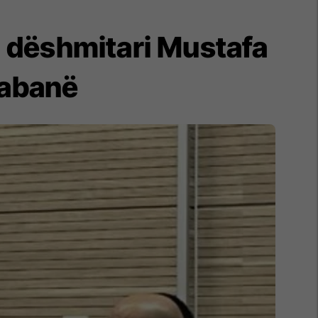
e, dëshmitari Mustafa
babanë