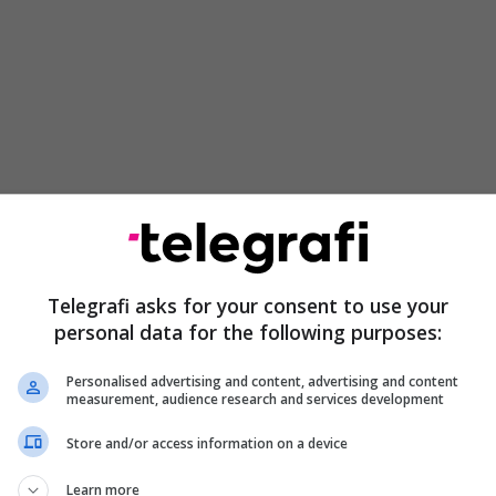
an Mustafa rrëfeu para Gjykatës përjetimet e tij
ftës si dhe momentet kur i ishin vrarë të dy
Telegrafi asks for your consent to use your
personal data for the following purposes:
a tha se gjatë kohës së luftës kishte pasur shumë
Personalised advertising and content, advertising and content
huar në shtëpinë e tij, në mesin e tyre më shumë
measurement, audience research and services development
dhe fëmijë.
Store and/or access information on a device
 më 27 mars të vitit 1999, në mëngjes të kësaj dite,
Learn more