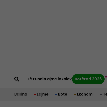
Të Fundit
Lajme lokale
Botërori 2026
Ballina
Lajme
Botë
Ekonomi
T