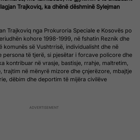
Sllagjan Trajkoviq, ka dhënë dëshminë Sylejman
jan Trajkoviq nga Prokuroria Speciale e Kosovës po
eriudhën kohore 1998-1999, në fshatin Reznik dhe
të komunës së Vushtrrisë, individualisht dhe në
persona të tjerë, si pjesëtar i forcave policore dhe
a kontribuar në vrasje, bastisje, rrahje, maltretim,
ë, trajtim në mënyrë mizore dhe çnjerëzore, mbajtje
rie, dëbim dhe deportim të mijëra civilëve