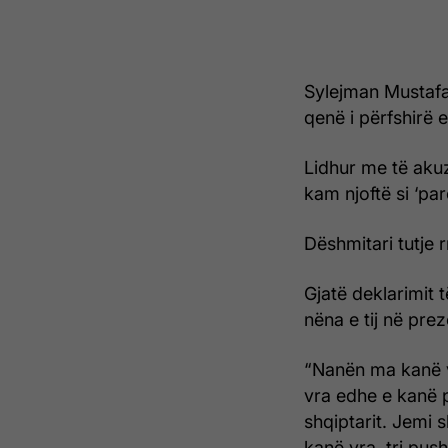
Sylejman Mustafa
qenë i përfshirë 
Lidhur me të akuz
kam njoftë si ‘par
Dëshmitari tutje r
Gjatë deklarimit t
nëna e tij në prez
“Nanën ma kanë vr
vra edhe e kanë p
shqiptarit. Jemi 
kanë vra, tri pus