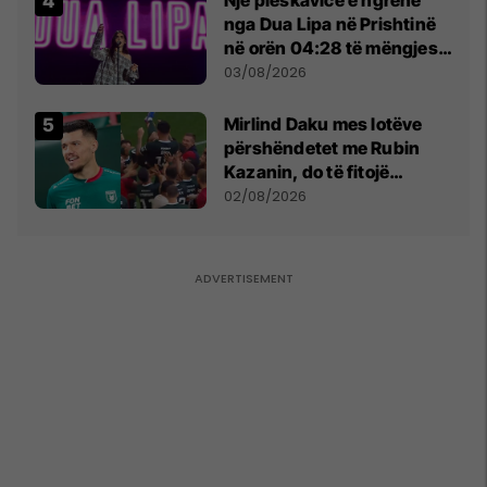
nga Dua Lipa në Prishtinë
në orën 04:28 të mëngjesit
- dhe bota digjitale serbe
03/08/2026
shpall gjendjen e luftës
Mirlind Daku mes lotëve
përshëndetet me Rubin
Kazanin, do të fitojë
miliona te Spartak Moska
02/08/2026