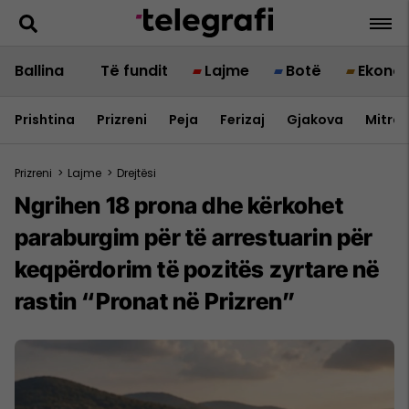
Ballina
Të fundit
Lajme
Botë
Ekono
Prishtina
Prizreni
Peja
Ferizaj
Gjakova
Mitrov
Prizreni
>
Lajme
>
Drejtësi
Ngrihen 18 prona dhe kërkohet
paraburgim për të arrestuarin për
keqpërdorim të pozitës zyrtare në
rastin “Pronat në Prizren”