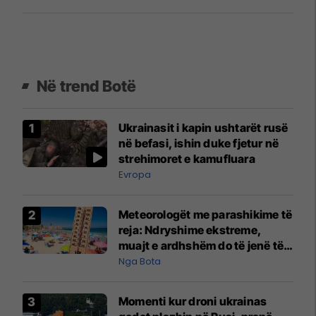
Në trend Botë
Ukrainasit i kapin ushtarët rusë
në befasi, ishin duke fjetur në
strehimoret e kamufluara
Evropa
Meteorologët me parashikime të
reja: Ndryshime ekstreme,
muajt e ardhshëm do të jenë të
pazakontë
Nga Bota
Momenti kur droni ukrainas