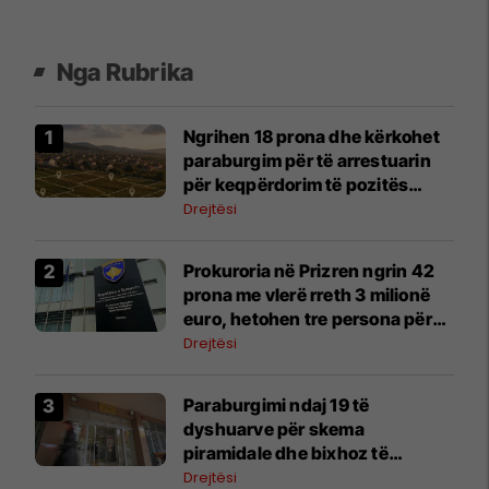
Nga Rubrika
Ngrihen 18 prona dhe kërkohet
paraburgim për të arrestuarin
për keqpërdorim të pozitës
zyrtare në rastin “Pronat në
Drejtësi
Prizren”
Prokuroria në Prizren ngrin 42
prona me vlerë rreth 3 milionë
euro, hetohen tre persona për
falsifikim dhe mashtrim
Drejtësi
Paraburgimi ndaj 19 të
dyshuarve për skema
piramidale dhe bixhoz të
paligjshëm në Mitrovicë
Drejtësi