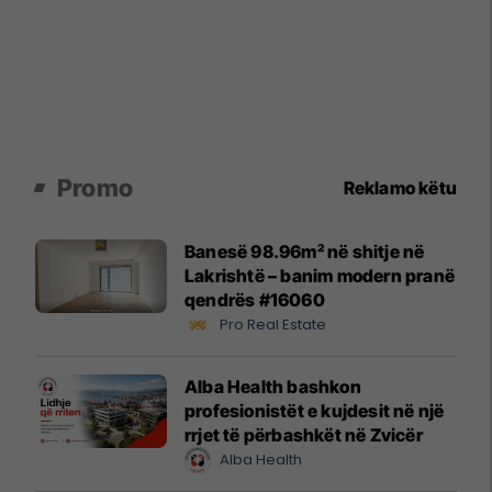
Promo
Reklamo këtu
Banesë 98.96m² në shitje në
Lakrishtë – banim modern pranë
qendrës #16060
Pro Real Estate
Alba Health bashkon
profesionistët e kujdesit në një
rrjet të përbashkët në Zvicër
Alba Health