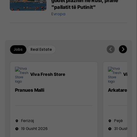
godet plazhin në Rusi, pranë
"pallatit të Putinit"
Evropa
Jobs
Real Estate
Viva Fresh Store
Viva F
Pranues Malli
Arkatare
Ferizaj
Pejë
19 Gusht 2026
31 Gusht 20