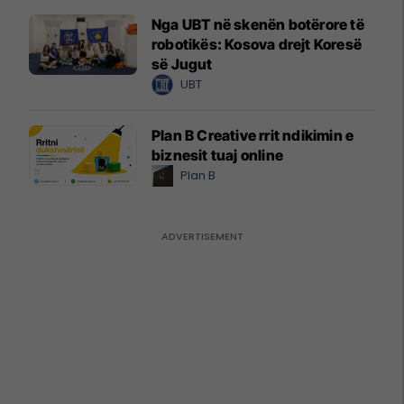
Nga UBT në skenën botërore të
robotikës: Kosova drejt Koresë
së Jugut
UBT
Plan B Creative rrit ndikimin e
biznesit tuaj online
Plan B