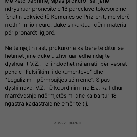
Me këto veprime, sipas prokurorisë, janë
ndryshuar pronësitë e 18 parcelave tokësore në
fshatin Lokvicë të Komunës së Prizrenit, me vlerë
rreth 1 milion euro, duke shkaktuar dëm material
për pronarët ligjorë.
Në të njëjtin rast, prokuroria ka bërë të ditur se
hetimet janë duke u zhvilluar edhe ndaj të
dyshuarit V.Z., i cili ndodhet në arrati, për veprat
penale “Falsifikimi i dokumenteve” dhe
“Legalizimi i përmbajtjes së rreme”. Sipas
dyshimeve, V.Z. në koordinim me E.J. ka lidhur
marrëveshje ndërmjetësimi dhe ka bartur 18
ngastra kadastrale në emër të tij.