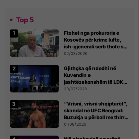
Top 5
Ftohet nga prokuroria e
Kosovës për krime lufte,
ish-gjenerali serb thotë se
dikush e tradhtoi në
02/08/2026
Beograd
Gjithçka që ndodhi në
Kuvendin e
jashtëzakonshëm të LDK-
së
30/07/2026
“Vrisni, vrisni shqiptarët”,
skandal në UFC Beograd:
Buzukja u përball me thirrje
anti-shqiptare nga
01/08/2026
tribunat
Një pleskavicë e ngrënë