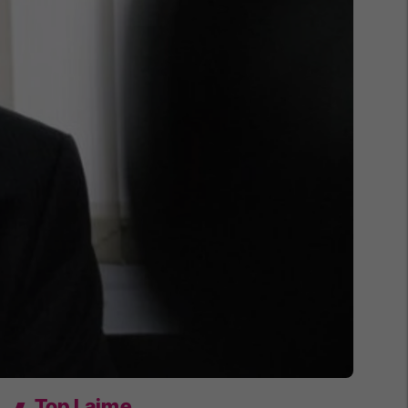
Top Lajme