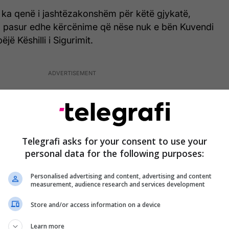
i ka qenë i jashtëzakonshëm për këtë gjykatë,
a pasur edhe kërcënime që nëse nuk e bën Kuvendi
ëjë Këshilli i Sigurimit.
Telegrafi asks for your consent to use your
personal data for the following purposes:
Personalised advertising and content, advertising and content
measurement, audience research and services development
Store and/or access information on a device
Learn more