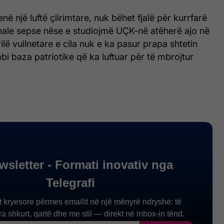
ë një luftë çlirimtare, nuk bëhet fjalë për kurrfarë
nale sepse nëse e studiojmë UÇK-në atëherë ajo në
ilë vullnetare e cila nuk e ka pasur prapa shtetin
i baza patriotike që ka luftuar për të mbrojtur