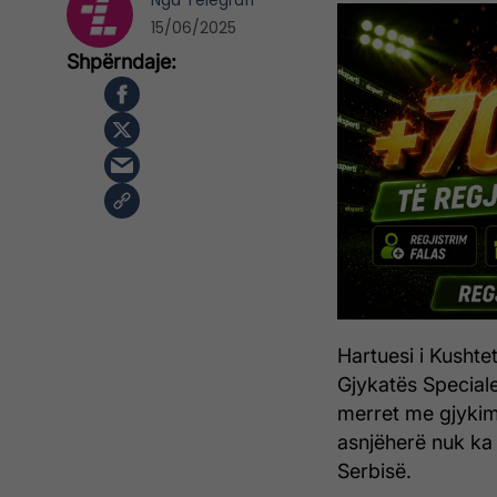
Nga
Telegrafi
15/06/2025
Hartuesi i Kushte
Gjykatës Speciale
merret me gjykim
asnjëherë nuk ka 
Serbisë.