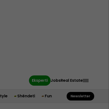
Eksperti
Jobs
Real Estate
style
Shëndeti
Fun
Newsletter