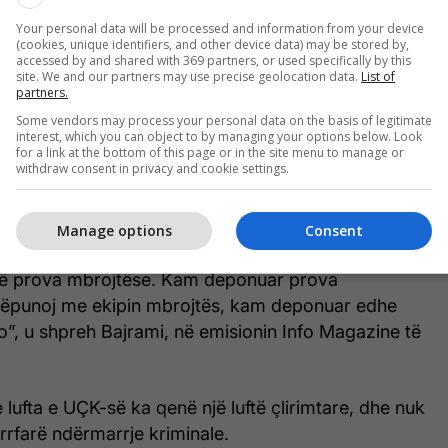
shilluar edhe Thaçin dhe të tjerët që më mirë ta
Your personal data will be processed and information from your device
(cookies, unique identifiers, and other device data) may be stored by,
igurimit se sa me votat e deputetëve që ne vetë ta
accessed by and shared with 369 partners, or used specifically by this
atë që ka tendencë ta ndryshojë historinë e
site. We and our partners may use precise geolocation data.
List of
partners.
a një akti të kryer”, u shpreh Bajrami.
Some vendors may process your personal data on the basis of legitimate
interest, which you can object to by managing your options below. Look
 Bajrami tha se ka ofruar prova mbrojtëse, madje
for a link at the bottom of this page or in the site menu to manage or
withdraw consent in privacy and cookie settings.
 pasi ka bashkëpunim të ngushtë me ekipin e
Manage options
Consent
gjatë këtyre viteve e kam përcjellë këtë gjykatë dhe
ë prova mbrojtëse. Kam deponuar prova
këpunoj me ekipin mbrojtës, kam deponuar edhe
o”, u shpreh Bajrami, në emisionin Info Magazine të
e lufta e UÇK-së ka qenë një luftë çlirimtare, dhe nuk
urrfarë ndërmarrje kriminale.