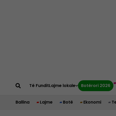
Të Fundit
Lajme lokale
Botërori 2026
Ballina
Lajme
Botë
Ekonomi
T