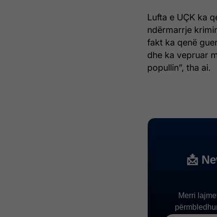
Lufta e UÇK ka qen
ndërmarrje krimi
fakt ka qenë guer
dhe ka vepruar mb
popullin”, tha ai.