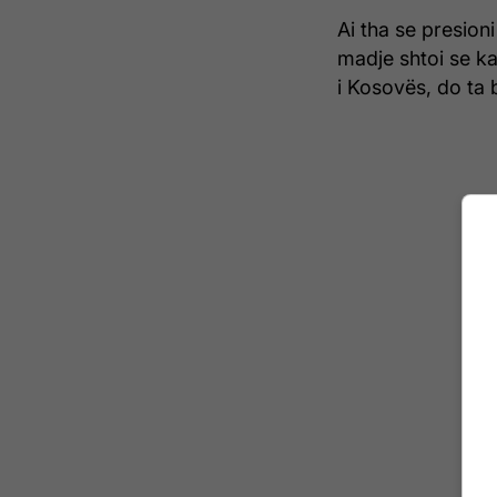
Ai tha se presion
madje shtoi se k
i Kosovës, do ta b