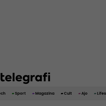
ech
Sport
Magazina
Cult
Ajo
Life