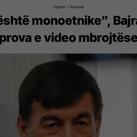
Lajme
>
Kosovë
 është monoetnike”, Baj
prova e video mbrojtës