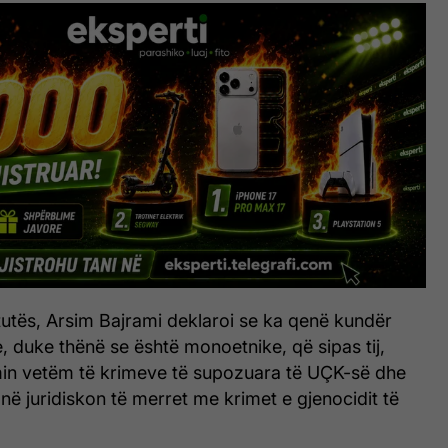
tutës, Arsim Bajrami deklaroi se ka qenë kundër
, duke thënë se është monoetnike, që sipas tij,
in vetëm të krimeve të supozuara të UÇK-së dhe
në juridiskon të merret me krimet e gjenocidit të