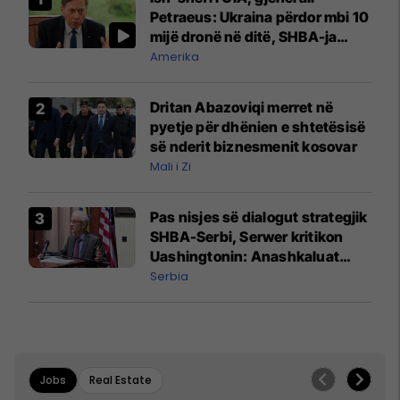
Petraeus: Ukraina përdor mbi 10
mijë dronë në ditë, SHBA-ja
mbetet shumë prapa në
Amerika
prodhim
Dritan Abazoviqi merret në
pyetje për dhënien e shtetësisë
së nderit biznesmenit kosovar
Mali i Zi
Pas nisjes së dialogut strategjik
SHBA-Serbi, Serwer kritikon
Uashingtonin: Anashkaluat
Banjskën, sulmin ndaj KFOR-it
Serbia
dhe rrëmbimin e Policëve të
Kosovës
Jobs
Real Estate