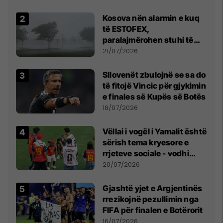
Kosova nën alarmin e kuq
të ESTOFEX,
paralajmërohen stuhi të
fuqishme me breshër dhe
21/07/2026
erëra të forta
Sllovenët zbulojnë se sa do
të fitojë Vincic për gjykimin
e finales së Kupës së Botës
18/07/2026
Vëllai i vogël i Yamalit është
sërish tema kryesore e
rrjeteve sociale - vodhi
vëmendjen pas finales së
20/07/2026
Kupës së Botës
Gjashtë yjet e Argjentinës
rrezikojnë pezullimin nga
FIFA për finalen e Botërorit
16/07/2026