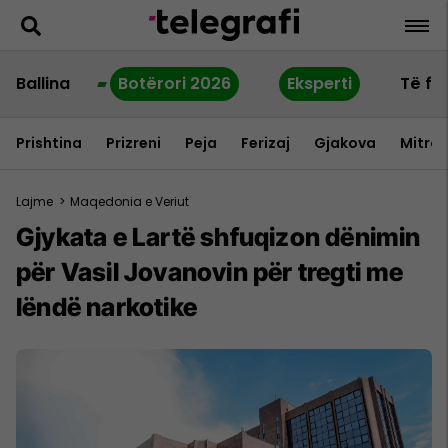
Ballina
Botërori 2026
Eksperti
Të fu
Prishtina
Prizreni
Peja
Ferizaj
Gjakova
Mitrov
Lajme
>
Maqedonia e Veriut
Gjykata e Lartë shfuqizon dënimin
për Vasil Jovanovin për tregti me
lëndë narkotike