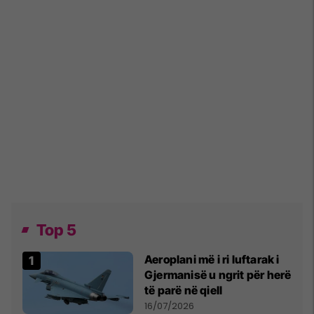
Top 5
Aeroplani më i ri luftarak i
Gjermanisë u ngrit për herë
të parë në qiell
16/07/2026