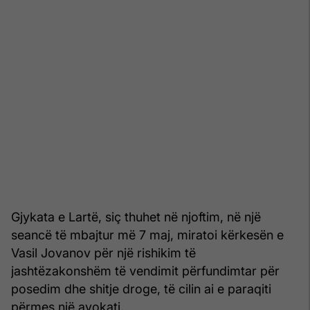
Gjykata e Lartë, siç thuhet në njoftim, në një
seancë të mbajtur më 7 maj, miratoi kërkesën e
Vasil Jovanov për një rishikim të
jashtëzakonshëm të vendimit përfundimtar për
posedim dhe shitje droge, të cilin ai e paraqiti
përmes një avokati.