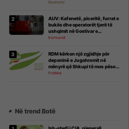
Ekonomi
AUV: Kafenetë, piceritë, furrat e
bukës dhe operatorët tjerë të
ushqimit në Gostivar e
respektojnë ndalesën për
Komunat
përdorimin e ujit
RDM kërkon një zgjidhje për
deponinë e Jugohromit në
mënyrë që Shkupi të mos pësojë
një katastrofë si ajo në Gostivar
Politikë
Në trend Botë
Ish-shefi i CIA, gjenerali