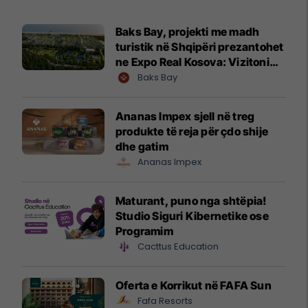
Baks Bay, projekti me madh
turistik në Shqipëri prezantohet
ne Expo Real Kosova: Vizitoni
shtandin dhe zbuloni
Baks Bay
mundësitë e investimit
Ananas Impex sjell në treg
produkte të reja për çdo shije
dhe gatim
Ananas Impex
Maturant, puno nga shtëpia!
Studio Siguri Kibernetike ose
Programim
Cacttus Education
Oferta e Korrikut në FAFA Sun
Fafa Resorts