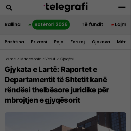
Ballina
Botërori 2026
Të fundit
Lajme
Prishtina
Prizreni
Peja
Ferizaj
Gjakova
Mitrov
Lajme
>
Maqedonia e Veriut
>
Gjyqësi
Gjykata e Lartë: Raportet e
Departamentit të Shtetit kanë
rëndësi thelbësore juridike për
mbrojtjen e gjyqësorit