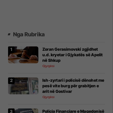
Nga Rubrika
Zoran Gerasimovski zgjidhet
u.d. kryetar i Gjykatës së Apelit
në Shkup
Gjyqësi
Ish-zyrtari i policisë dënohet me
pesë vite burg për grabitjen e
arit në Gostivar
Gjyqësi
Policia Financiare e Maqedonisë