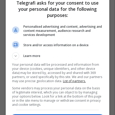
Telegrafi asks for your consent to use
your personal data for the following
purposes:
Gjykata E Lartë E Maqedonisë
Gjyqësia Në Maqedoni
Personalised advertising and content, advertising and
content measurement, audience research and
services development
Store and/or access information on a device
Learn more
Your personal data will be processed and information from
your device (cookies, unique identifiers, and other device
data) may be stored by, accessed by and shared with 369
partners, or used specifically by this site. We and our partners
may use precise geolocation data.
List of partners.
Some vendors may process your personal data on the basis
of legitimate interest, which you can object to by managing
your options below. Look for a link at the bottom of this page
or in the site menu to manage or withdraw consent in privacy
and cookie settings.