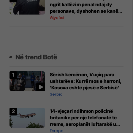
ngrit kallëzim penal ndaj dy
personave, dyshohen se kanë
dëmtuar buxhetin e shtetit për
Gjyqësi
3.85 milionë denarë
Në trend Botë
Sërish kërcënon, Vuçiq para
ushtarëve: Kurrë mos e harroni,
'Kosova është pjesë e Serbisë'
Serbia
14-vjeçari ndihmon policinë
britanike për një telefonatë të
rreme, aeroplanët luftarakë u
ngritën në ajër për të
Evropa