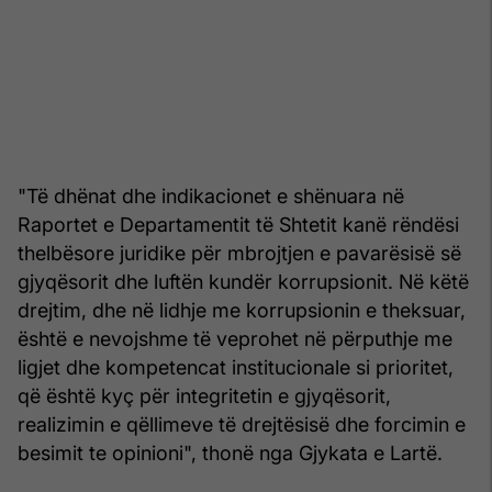
"Të dhënat dhe indikacionet e shënuara në
Raportet e Departamentit të Shtetit kanë rëndësi
thelbësore juridike për mbrojtjen e pavarësisë së
gjyqësorit dhe luftën kundër korrupsionit. Në këtë
drejtim, dhe në lidhje me korrupsionin e theksuar,
është e nevojshme të veprohet në përputhje me
ligjet dhe kompetencat institucionale si prioritet,
që është kyç për integritetin e gjyqësorit,
realizimin e qëllimeve të drejtësisë dhe forcimin e
besimit te opinioni", thonë nga Gjykata e Lartë.