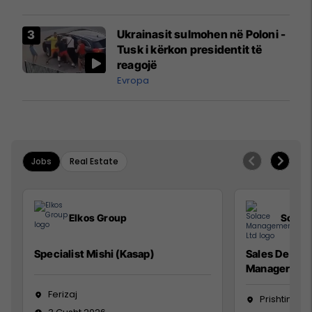
interceptuar fluturaken e Qatar
Airways që po shkonte drejt
Ukrainasit sulmohen në Poloni -
Mançesterit
Tusk i kërkon presidentit të
reagojë
Evropa
Jobs
Real Estate
Elkos Group
Solac
Specialist Mishi (Kasap)
Sales Devel
Manager
Ferizaj
Prishtinë