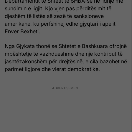
Departamentit të Shtetit të SHBA-së në lidhje me
sundimin e ligjit. Kjo vjen pas përditësimit të
djeshëm të listës së zezë të sanksioneve
amerikane, ku përfshihej edhe gjyqtari i apelit
Enver Bexheti.
Nga Gjykata thonë se Shtetet e Bashkuara ofrojnë
mbështetje të vazhdueshme dhe një kontribut të
jashtëzakonshëm për drejtësinë, e cila bazohet në
parimet ligjore dhe vlerat demokratike.