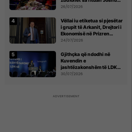
e Prenga
26/07/2026
Vëllai iu etiketua si pjesëtar
i grupit të Arkanit, Drejtori i
Ekonomisë në Prizren
mohon pretendimet
24/07/2026
Gjithçka që ndodhi në
Kuvendin e
jashtëzakonshëm të LDK-
së
30/07/2026