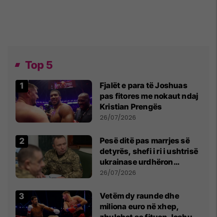
Top 5
Fjalët e para të Joshuas
pas fitores me nokaut ndaj
Kristian Prengës
26/07/2026
Pesë ditë pas marrjes së
detyrës, shefi i ri i ushtrisë
ukrainase urdhëron
kontroll të madh
26/07/2026
Vetëm dy raunde dhe
miliona euro në xhep,
zbulohet sa fituan Joshua