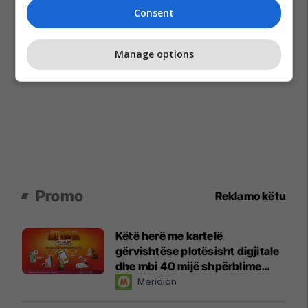
Consent
Manage options
Promo
Reklamo këtu
Këtë herë me kartelë
gërvishtëse plotësisht digjitale
dhe mbi 40 mijë shpërblime
instant!
Meridian