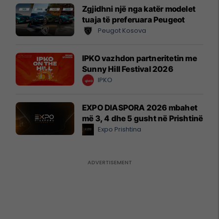
Zgjidhni një nga katër modelet
tuaja të preferuara Peugeot
Peugot Kosova
IPKO vazhdon partneritetin me
Sunny Hill Festival 2026
IPKO
EXPO DIASPORA 2026 mbahet
më 3, 4 dhe 5 gusht në Prishtinë
Expo Prishtina