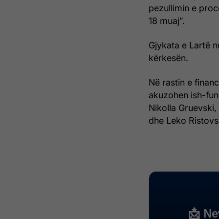
pezullimin e proc
18 muaj”.
Gjykata e Lartë 
kërkesën.
Në rastin e finan
akuzohen ish-funk
Nikolla Gruevski, 
dhe Leko Ristovski