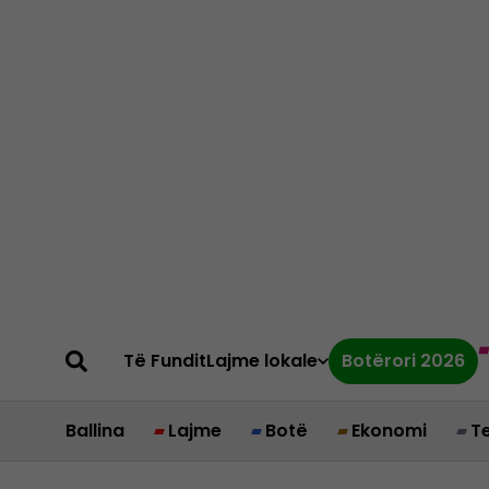
Të Fundit
Lajme lokale
Botërori 2026
Ballina
Lajme
Botë
Ekonomi
T