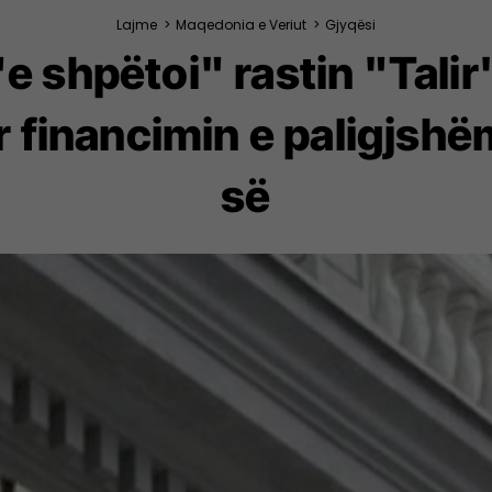
Lajme
>
Maqedonia e Veriut
>
Gjyqësi
"e shpëtoi" rastin "Talir
r financimin e paligj
së