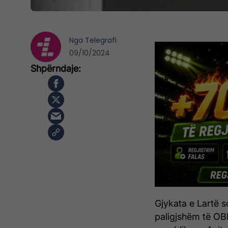
Nga
Telegrafi
09/10/2024
Gjykata e Lartë so
paligjshëm të O