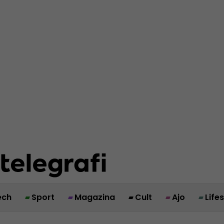
ech
Sport
Magazina
Cult
Ajo
Life