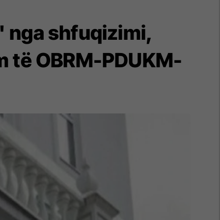
" nga shfuqizimi,
shëm të OBRM-PDUKM-