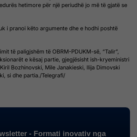
edurës hetimore për një periudhë jo më të gjatë se
nuk i pranoi këto argumente dhe e hodhi poshtë
cimit të paligjshëm të OBRM-PDUKM-së, “Talir”,
sionarët e kësaj partie, gjegjësisht ish-kryeministri
Kiril Bozhinovski, Mile Janakieski, Ilija Dimovski
, si dhe partia./Telegrafi/