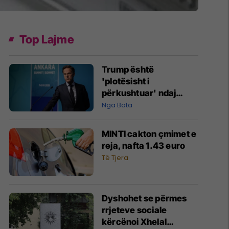
Top Lajme
Trump është
'plotësisht i
përkushtuar' ndaj
NATO-s, por ka një
Nga Bota
'pritje', thotë Rutte
MINTI cakton çmimet e
reja, nafta 1.43 euro
Të Tjera
Dyshohet se përmes
rrjeteve sociale
kërcënoi Xhelal