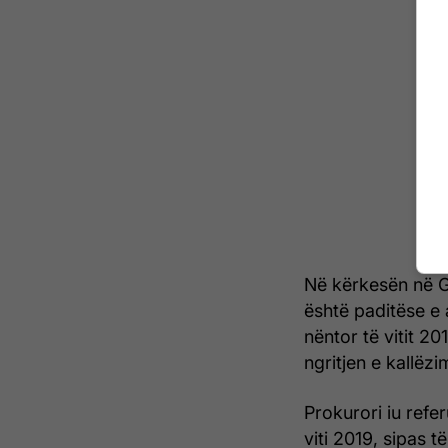
Në kërkesën në G
është paditëse e 
nëntor të vitit 20
ngritjen e kallëz
Prokurori iu refe
viti 2019, sipas 