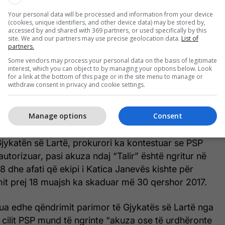
Your personal data will be processed and information from your device
(cookies, unique identifiers, and other device data) may be stored by,
accessed by and shared with 369 partners, or used specifically by this
site. We and our partners may use precise geolocation data.
List of
partners.
Some vendors may process your personal data on the basis of legitimate
interest, which you can object to by managing your options below. Look
for a link at the bottom of this page or in the site menu to manage or
withdraw consent in privacy and cookie settings.
Manage options
Consent
jykatën së Lartë, prokurori ka kontestuar se PSP
autorizuar, pasi akuza ndaj “Talir” është ngritur në
18 dhe afati që ekipi i Katica Janevës kishte për
imit prej 18 muajsh ka skaduar më 30 qershor 2017.
rua edhe qëndrimit parimor të Gjykatës së Lartë nga
të cilit PSP mund të ngrinte “akuza ose të urdhëronte