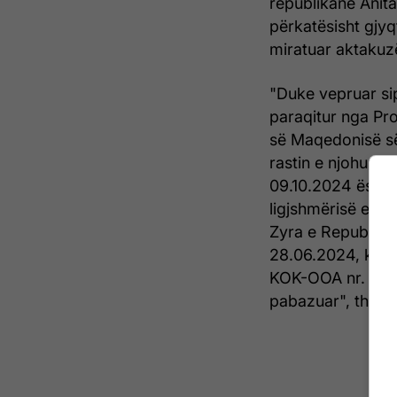
republikane Anita
përkatësisht gjyq
miratuar aktakuz
"Duke vepruar sip
paraqitur nga Pro
së Maqedonisë së
rastin e njohur në
09.10.2024 është
ligjshmërisë e ng
Zyra e Republikë
28.06.2024, kund
KOK-OOA nr. 44/18
pabazuar", thuhet