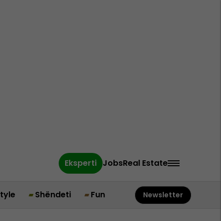
Eksperti
Jobs
Real Estate
style
Shëndeti
Fun
Newsletter