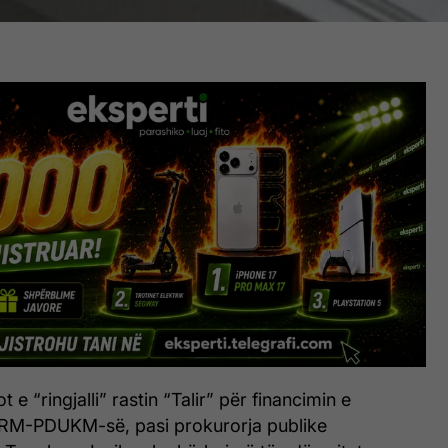
t e “ringjalli” rastin “Talir” për financimin e
BRM-PDUKM-së, pasi prokurorja publike