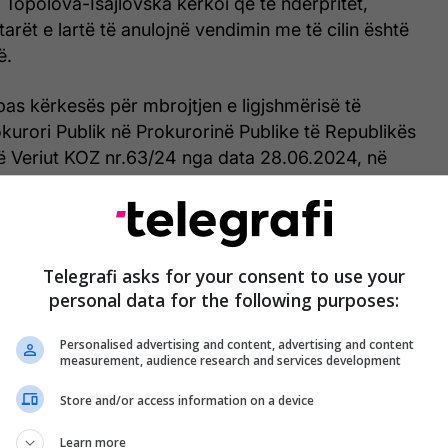
 Topolova-Isajlovska kërkoi që të ndërpritet,
tarët e lartë të anulojnë vendimin me të cilin është
ë.
as kërkesës për mbrojtjen e ligjshmërisë të
kurori Publik në Prokurorinë Publike të Republikës
 Veriut KOZ nr.63/24 nga data 28.06.2024, në
 opinion si “Talir”, pas seancës së këshillit, më datë
 marrë vendim me të cilin kërkesa për mbrojtjen e
ritur nga Prokurori Publik në Prokurorinë Publike
s së Maqedonisë së Veriut KOZ nr. 63/24 të datës
Telegrafi asks for your consent to use your
ër aktvendimit të Gjykatës Themelore Shkup 1,
personal data for the following purposes:
 од 24, të datës 24.12.2018, refuzohet si e
 në njoftim.
Personalised advertising and content, advertising and content
measurement, audience research and services development
Store and/or access information on a device
Learn more