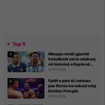
Top 5
Mbappe rendit gjashtë
futbollistët më të mëdhenj
në historinë e Kupës së
Botës, Messi mbetet i dyti
23/07/2026
Fjalët e para të Joshuas
pas fitores me nokaut ndaj
Kristian Prengës
26/07/2026