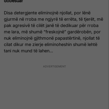
dobësuar
Disa detergjente eliminojnë njollat, por lënë
gjurmë në rroba me ngjyrë të errëta, të tjerët, më
pak agresivë të cilët janë të dedikuar për rroba
me lara, më shumë “freskojnë” gardërobën, por
nuk eliminojnë gjithmonë papastërtinë, njollat të
cilat dikur me zierje eliminoheshin shumë lehtë
tani nuk mund të lahen...