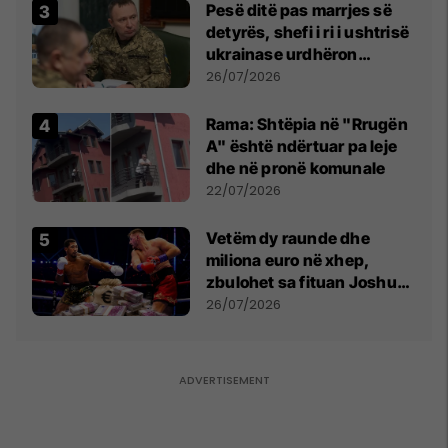
Pesë ditë pas marrjes së
detyrës, shefi i ri i ushtrisë
ukrainase urdhëron
kontroll të madh
26/07/2026
Rama: Shtëpia në "Rrugën
A" është ndërtuar pa leje
dhe në pronë komunale
22/07/2026
Vetëm dy raunde dhe
miliona euro në xhep,
zbulohet sa fituan Joshua
e Prenga
26/07/2026