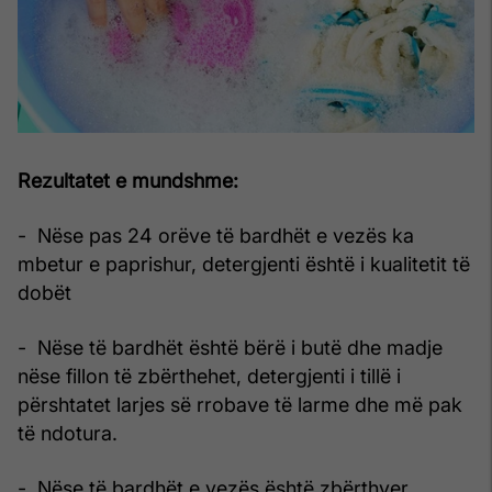
Rezultatet e mundshme:
- Nëse pas 24 orëve të bardhët e vezës ka
mbetur e paprishur, detergjenti është i kualitetit të
dobët
- Nëse të bardhët është bërë i butë dhe madje
nëse fillon të zbërthehet, detergjenti i tillë i
përshtatet larjes së rrobave të larme dhe më pak
të ndotura.
- Nëse të bardhët e vezës është zbërthyer