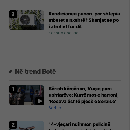
Kondicioneri punon, por shtëpia
mbetet e nxehtë? Shenjat se po
i afrohet fundit
Këshilla dhe ide
Në trend Botë
Sërish kërcënon, Vuçiq para
ushtarëve: Kurrë mos e harroni,
'Kosova është pjesë e Serbisë'
Serbia
14-vjeçari ndihmon policinë