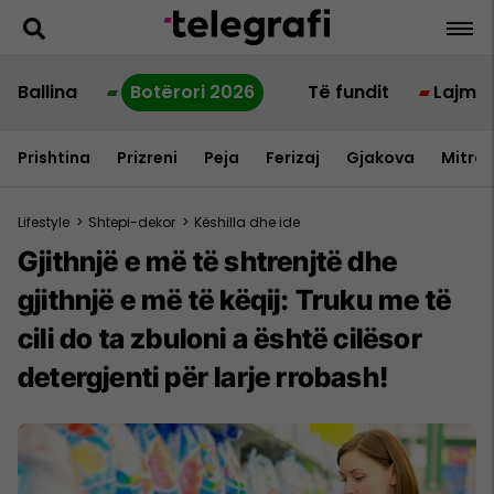
Ballina
Botërori 2026
Të fundit
Lajme
Prishtina
Prizreni
Peja
Ferizaj
Gjakova
Mitrov
Lifestyle
>
Shtepi-dekor
>
Këshilla dhe ide
Gjithnjë e më të shtrenjtë dhe
gjithnjë e më të këqij: Truku me të
cili do ta zbuloni a është cilësor
detergjenti për larje rrobash!