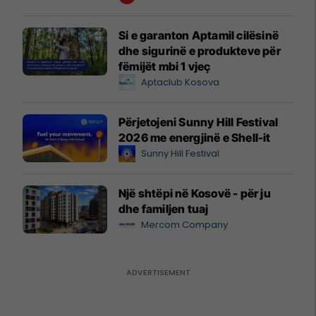
Si e garanton Aptamil cilësinë
dhe sigurinë e produkteve për
fëmijët mbi 1 vjeç
Aptaclub Kosova
Përjetojeni Sunny Hill Festival
2026 me energjinë e Shell-it
Sunny Hill Festival
Një shtëpi në Kosovë - për ju
dhe familjen tuaj
Mercom Company