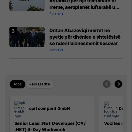
britanike për një telefonatë të
rreme, aeroplanët luftarakë u
ngritën në ajër për të
Evropa
interceptuar fluturaken e Qatar
Airways që po shkonte drejt
Dritan Abazoviqi merret në
Mançesterit
pyetje për dhënien e shtetësisë
së nderit biznesmenit kosovar
Mali i Zi
Jobs
Real Estate
cpit comparit GmbH
Dardan
Senior Lead .NET Developer (C# /
Vozitës me K
.NET) 4-Day Workweek