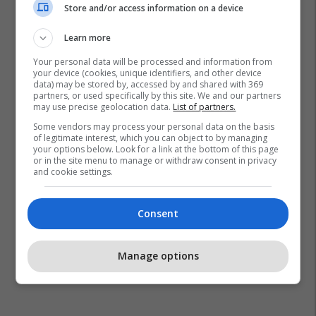
Store and/or access information on a device
Learn more
Your personal data will be processed and information from
Detergjenti
Njollat
Të Bardhët E Vezës
your device (cookies, unique identifiers, and other device
data) may be stored by, accessed by and shared with 369
partners, or used specifically by this site. We and our partners
may use precise geolocation data.
List of partners.
Some vendors may process your personal data on the basis
of legitimate interest, which you can object to by managing
your options below. Look for a link at the bottom of this page
or in the site menu to manage or withdraw consent in privacy
and cookie settings.
Consent
Manage options