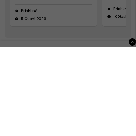
Prishtinë
Prishtinë
13 Gusht 20
5 Gusht 2026
×