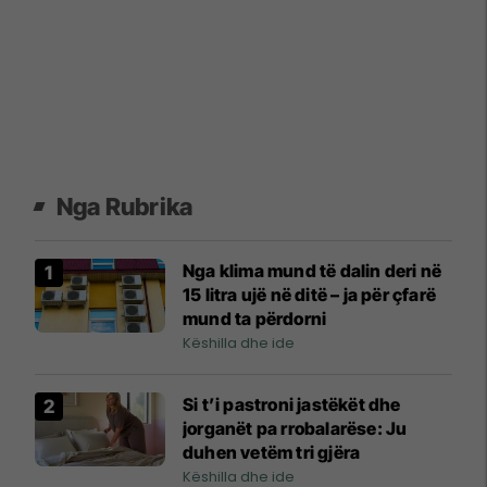
Nga Rubrika
Nga klima mund të dalin deri në
15 litra ujë në ditë – ja për çfarë
mund ta përdorni
Këshilla dhe ide
Si t’i pastroni jastëkët dhe
jorganët pa rrobalarëse: Ju
duhen vetëm tri gjëra
Këshilla dhe ide