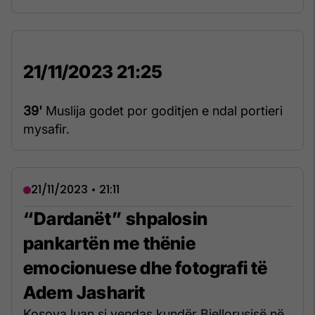
21/11/2023 21:25
39'
Muslija godet por goditjen e ndal portieri
mysafir.
21/11/2023 • 21:11
“Dardanët” shpalosin
pankartën me thënie
emocionuese dhe fotografi të
Adem Jasharit
Kosova luan si vendas kundër Bjellorusisë në