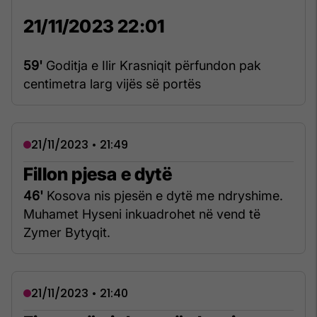
21/11/2023 22:01
59'
Goditja e Ilir Krasniqit përfundon pak
centimetra larg vijës së portës
21/11/2023 • 21:49
Fillon pjesa e dytë
46'
Kosova nis pjesën e dytë me ndryshime.
Muhamet Hyseni inkuadrohet në vend të
Zymer Bytyqit.
21/11/2023 • 21:40