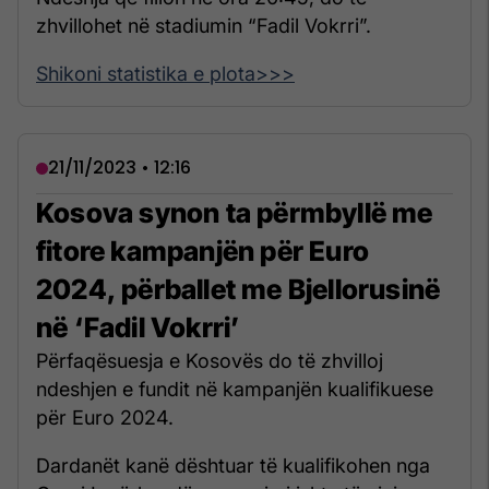
zhvillohet në stadiumin “Fadil Vokrri”.
Shikoni statistika e plota>>>
21/11/2023 • 12:16
Kosova synon ta përmbyllë me
fitore kampanjën për Euro
2024, përballet me Bjellorusinë
në ‘Fadil Vokrri’
Përfaqësuesja e Kosovës do të zhvilloj
ndeshjen e fundit në kampanjën kualifikuese
për Euro 2024.
Dardanët kanë dështuar të kualifikohen nga