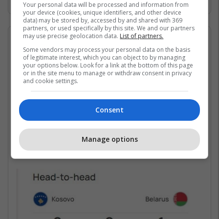
Your personal data will be processed and information from
your device (cookies, unique identifiers, and other device
data) may be stored by, accessed by and shared with 369
partners, or used specifically by this site. We and our partners
may use precise geolocation data.
List of partners.
21/11/2023 • 19:28
Some vendors may process your personal data on the basis
of legitimate interest, which you can object to by managing
Ndeshja mes Kosovës dhe
your options below. Look for a link at the bottom of this page
or in the site menu to manage or withdraw consent in privacy
Bjellorusisë
and cookie settings.
Kosova dhe Bjellorusia kanë luajtur vetëm një
herë mes vete në ndeshjet e parë kualifikuese
Consent
për Euro 2024.
Manage options
Takimi i zhvilluar në qershor 2023 përfundoi
me fitoren 2-1 të Bjellorusisë.