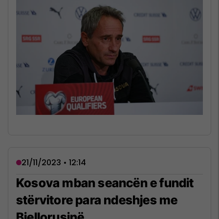
21/11/2023 • 12:14
Kosova mban seancën e fundit
stërvitore para ndeshjes me
Bjellorusinë