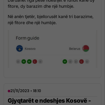
Dardanët nga pesë ndeshjet e fundit kanë dy
fitore, dy barazim dhe një humbje.
Në anën tjetër, bjellorusët kanë tri barazime,
një fitore dhe një humbje.
21/11/2023 • 18:10
Gjyqtarët e ndeshjes Kosovë -