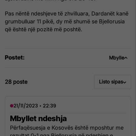
Pas nëntë ndeshjeve të zhvilluara, Dardanët kanë
grumbulluar 11 pikë, dy më shumë se Bjellorusia
që është një pozitë më poshtë.
Postet:
Mbylle
28 poste
Listo sipas
21/11/2023 • 22:39
Mbyllet ndeshja
Përfaqësuesja e Kosovës është mposhtur me
rezultat 0-1 nga Bjellorusia në ndeshjen e