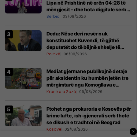
Lipa në Prishtinë në orën 04:28 të
mëngjesit - dhe bota digjitale serbe
shpall gjendjen e luftës
Serbia
03/08/2026
Deda: Nëse deri nesër nuk
konstituohet Kuvendi, të gjithë
deputetët do të bëjnë shkelje të
rëndë kushtetuese
Politikë
06/08/2026
Mediat gjermane publikojnë detaje
për aksidentin ku humbën jetën tre
mërgimtarë nga Komogllava e
Ferizajt
Kronika e Zezë
06/08/2026
Ftohet nga prokuroria e Kosovës për
krime lufte, ish-gjenerali serb thotë
se dikush e tradhtoi në Beograd
Kosovë
02/08/2026
×