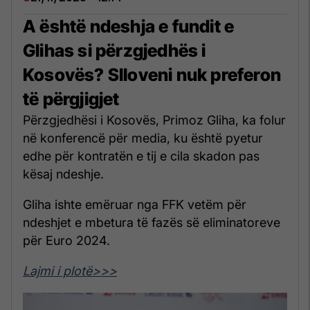
A është ndeshja e fundit e
Glihas si përzgjedhës i
Kosovës? Slloveni nuk preferon
të përgjigjet
Përzgjedhësi i Kosovës, Primoz Gliha, ka folur
në konferencë për media, ku është pyetur
edhe për kontratën e tij e cila skadon pas
kësaj ndeshje.
Gliha ishte emëruar nga FFK vetëm për
ndeshjet e mbetura të fazës së eliminatoreve
për Euro 2024.
Lajmi i plotë>>>