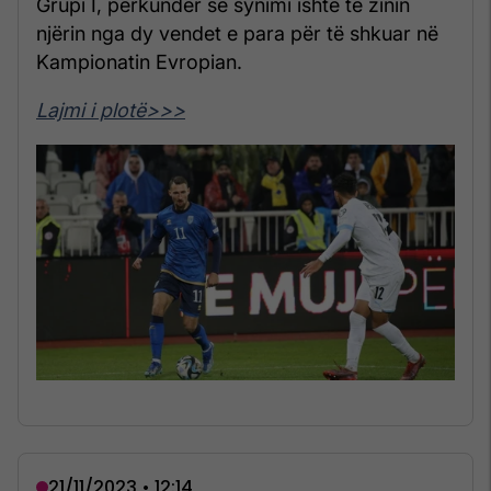
Grupi I, përkundër se synimi ishte të zinin
njërin nga dy vendet e para për të shkuar në
Kampionatin Evropian.
Lajmi i plotë>>>
21/11/2023 • 12:14