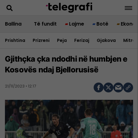
Ballina
Të fundit
Lajme
Botë
Ekono
Prishtina
Prizreni
Peja
Ferizaj
Gjakova
Mitrov
Gjithçka çka ndodhi në humbjen e
Kosovës ndaj Bjellorusisë
21/11/2023 • 12:17