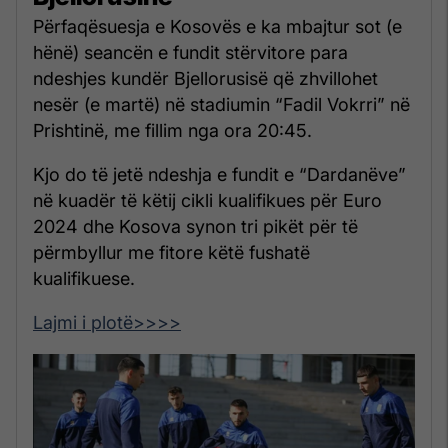
Përfaqësuesja e Kosovës e ka mbajtur sot (e
hënë) seancën e fundit stërvitore para
ndeshjes kundër Bjellorusisë që zhvillohet
nesër (e martë) në stadiumin “Fadil Vokrri” në
Prishtinë, me fillim nga ora 20:45.
Kjo do të jetë ndeshja e fundit e “Dardanëve”
në kuadër të këtij cikli kualifikues për Euro
2024 dhe Kosova synon tri pikët për të
përmbyllur me fitore këtë fushatë
kualifikuese.
Lajmi i plotë>>>>