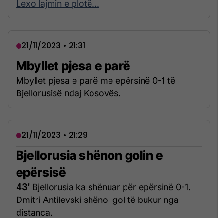
Lexo lajmin e plotë...
21/11/2023 • 21:31
Mbyllet pjesa e parë
Mbyllet pjesa e parë me epërsinë 0-1 të
Bjellorusisë ndaj Kosovës.
21/11/2023 • 21:29
Bjellorusia shënon golin e
epërsisë
43'
Bjellorusia ka shënuar për epërsinë 0-1.
Dmitri Antilevski shënoi gol të bukur nga
distanca.