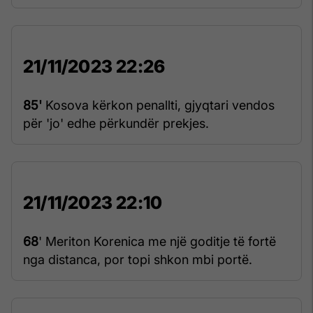
21/11/2023 22:26
85'
Kosova kërkon penallti, gjyqtari vendos
për 'jo' edhe përkundër prekjes.
21/11/2023 22:10
68
' Meriton Korenica me një goditje të fortë
nga distanca, por topi shkon mbi portë.