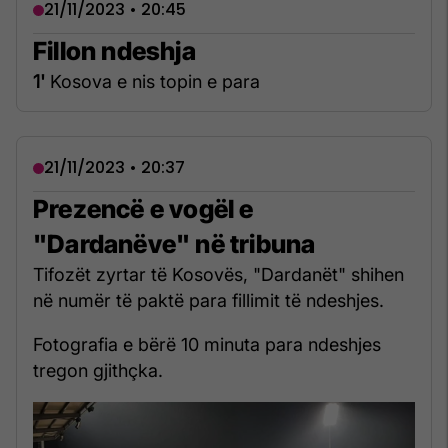
21/11/2023 • 20:45
Fillon ndeshja
1'
Kosova e nis topin e para
21/11/2023 • 20:37
Prezencë e vogël e
"Dardanëve" në tribuna
Tifozët zyrtar të Kosovës, "Dardanët" shihen
në numër të paktë para fillimit të ndeshjes.
Fotografia e bërë 10 minuta para ndeshjes
tregon gjithçka.