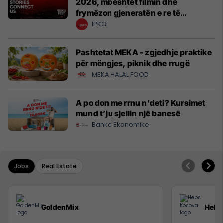
2026, mbështet filmin dhe
frymëzon gjeneratën e re të
krijuesve
IPKO
Pashtetat MEKA - zgjedhje praktike
për mëngjes, piknik dhe rrugë
MEKA HALAL FOOD
A po don me rrnu n’deti? Kursimet
mund t’ju sjellin një banesë
Banka Ekonomike
Jobs
Real Estate
GoldenMix
Hebs