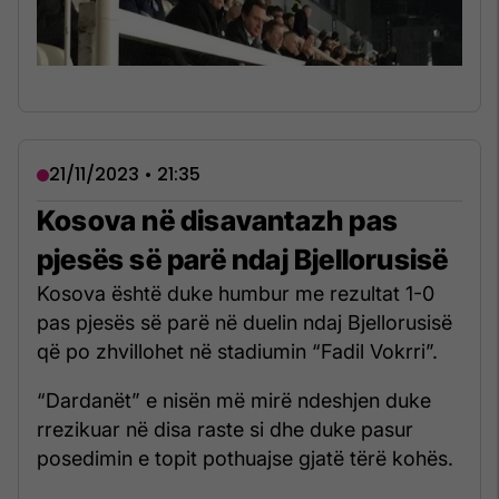
21/11/2023 • 21:35
Kosova në disavantazh pas
pjesës së parë ndaj Bjellorusisë
Kosova është duke humbur me rezultat 1-0
pas pjesës së parë në duelin ndaj Bjellorusisë
që po zhvillohet në stadiumin “Fadil Vokrri”.
“Dardanët” e nisën më mirë ndeshjen duke
rrezikuar në disa raste si dhe duke pasur
posedimin e topit pothuajse gjatë tërë kohës.