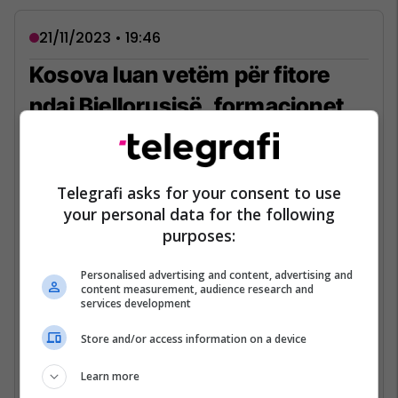
21/11/2023 • 19:46
Kosova luan vetëm për fitore
ndaj Bjellorusisë, formacionet
zyrtare
Përfaqësuesja e Kosovës dhe ajo e
Bjellorusisë kanë publikuar tashmë
Telegrafi asks for your consent to use
formacionet zyrtare për ndeshjen e fundit
your personal data for the following
kualifikuese për Euro 2024.
purposes:
Dardanët janë nikoqir të bjellorusëve në
Personalised advertising and content, advertising and
content measurement, audience research and
takimin e fundit të Grupit I, i cili pritet të
services development
zhvillohet në stadiumin Fadil Vokrri me fillim
Store and/or access information on a device
nga ora 20:45.
Learn more
Lexo lajmin e plotë...