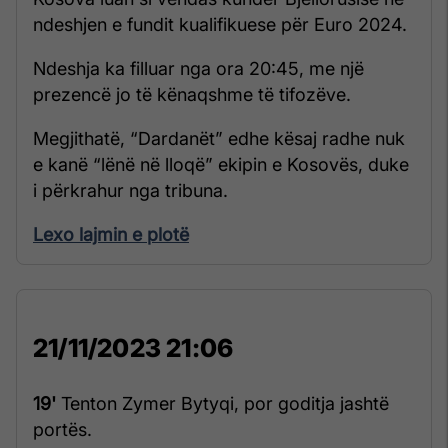
ndeshjen e fundit kualifikuese për Euro 2024.
Ndeshja ka filluar nga ora 20:45, me një
prezencë jo të kënaqshme të tifozëve.
Megjithatë, “Dardanët” edhe kësaj radhe nuk
e kanë “lënë në lloqë” ekipin e Kosovës, duke
i përkrahur nga tribuna.
Lexo lajmin e plotë
21/11/2023 21:06
19'
Tenton Zymer Bytyqi, por goditja jashtë
portës.