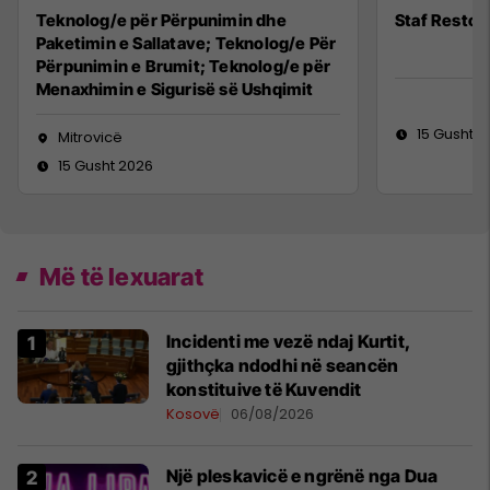
Teknolog/e për Përpunimin dhe
Staf Restor
Paketimin e Sallatave; Teknolog/e Për
Përpunimin e Brumit; Teknolog/e për
Menaxhimin e Sigurisë së Ushqimit
15 Gusht 2
Mitrovicë
15 Gusht 2026
Më të lexuarat
Incidenti me vezë ndaj Kurtit,
gjithçka ndodhi në seancën
konstituive të Kuvendit
Kosovë
06/08/2026
Një pleskavicë e ngrënë nga Dua