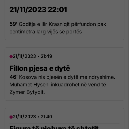
21/11/2023 22:01
59'
Goditja e Ilir Krasniqit përfundon pak
centimetra larg vijës së portës
21/11/2023 • 21:49
Fillon pjesa e dytë
46'
Kosova nis pjesën e dytë me ndryshime.
Muhamet Hyseni inkuadrohet në vend të
Zymer Bytyqit.
21/11/2023 • 21:40
Figura të njohura të shtetit