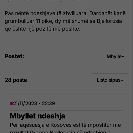
Pas nëntë ndeshjeve të zhvilluara, Dardanët kanë
grumbulluar 11 pikë, dy më shumë se Bjellorusia
që është një pozitë më poshtë.
Postet:
Mbylle
28 poste
Listo sipas
21/11/2023 • 22:39
Mbyllet ndeshja
Përfaqësuesja e Kosovës është mposhtur me
rezultat 0-1 nga Bjellorusia në ndeshjen e