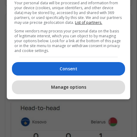
Your personal data will be processed and information from
your device (cookies, unique identifiers, and other device
data) may be stored by, accessed by and shared with 369
partners, or used specifically by this site. We and our partners
21/11/2023 • 19:28
may use precise geolocation data.
List of partners.
Some vendors may process your personal data on the basis
Ndeshja mes Kosovës dhe
of legitimate interest, which you can object to by managing
your options below. Look for a link at the bottom of this page
Bjellorusisë
or in the site menu to manage or withdraw consent in privacy
and cookie settings.
Kosova dhe Bjellorusia kanë luajtur vetëm një
herë mes vete në ndeshjet e parë kualifikuese
Consent
për Euro 2024.
Takimi i zhvilluar në qershor 2023 përfundoi
Manage options
me fitoren 2-1 të Bjellorusisë.