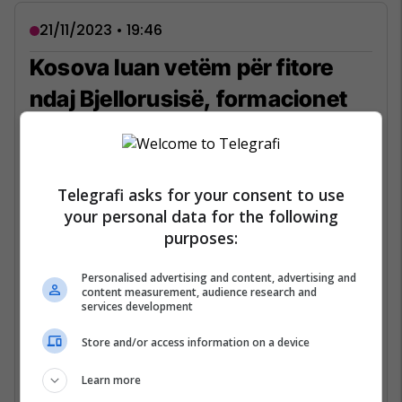
21/11/2023 • 19:46
Kosova luan vetëm për fitore
ndaj Bjellorusisë, formacionet
zyrtare
Përfaqësuesja e Kosovës dhe ajo e
Bjellorusisë kanë publikuar tashmë
Telegrafi asks for your consent to use
formacionet zyrtare për ndeshjen e fundit
your personal data for the following
kualifikuese për Euro 2024.
purposes:
Dardanët janë nikoqir të bjellorusëve në
Personalised advertising and content, advertising and
takimin e fundit të Grupit I, i cili pritet të
content measurement, audience research and
services development
zhvillohet në stadiumin Fadil Vokrri me fillim
nga ora 20:45.
Store and/or access information on a device
Lexo lajmin e plotë...
Learn more