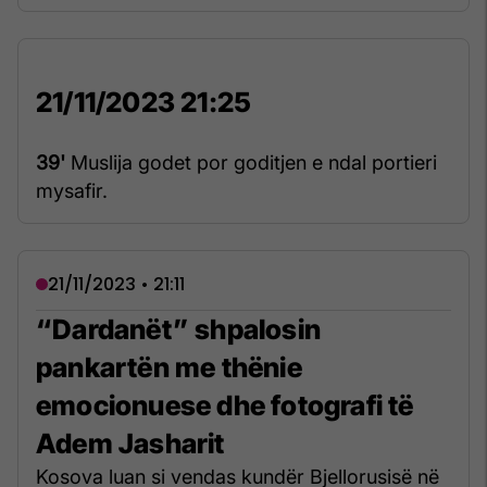
21/11/2023 21:25
39'
Muslija godet por goditjen e ndal portieri
mysafir.
21/11/2023 • 21:11
“Dardanët” shpalosin
pankartën me thënie
emocionuese dhe fotografi të
Adem Jasharit
Kosova luan si vendas kundër Bjellorusisë në