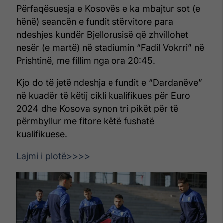
Përfaqësuesja e Kosovës e ka mbajtur sot (e
hënë) seancën e fundit stërvitore para
ndeshjes kundër Bjellorusisë që zhvillohet
nesër (e martë) në stadiumin “Fadil Vokrri” në
Prishtinë, me fillim nga ora 20:45.
Kjo do të jetë ndeshja e fundit e “Dardanëve”
në kuadër të këtij cikli kualifikues për Euro
2024 dhe Kosova synon tri pikët për të
përmbyllur me fitore këtë fushatë
kualifikuese.
Lajmi i plotë>>>>