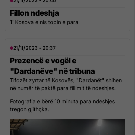
21/11/2023 • 20:45
Fillon ndeshja
1'
Kosova e nis topin e para
21/11/2023 • 20:37
Prezencë e vogël e
"Dardanëve" në tribuna
Tifozët zyrtar të Kosovës, "Dardanët" shihen
në numër të paktë para fillimit të ndeshjes.
Fotografia e bërë 10 minuta para ndeshjes
tregon gjithçka.