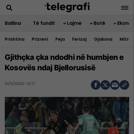
Ballina
Të fundit
Lajme
Botë
Ekono
Prishtina
Prizreni
Peja
Ferizaj
Gjakova
Mitrov
Gjithçka çka ndodhi në humbjen e
Kosovës ndaj Bjellorusisë
21/11/2023 • 12:17