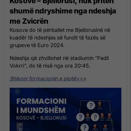
Kosovë – Bjellorusi, nuk priten
shumë ndryshime nga ndeshja
me Zvicrën
Kosova do të përballet me Bjellorusinë në
kuadër të ndeshjes së fundit të fazës së
grupeve të Euro 2024.
Ndeshja që zhvillohet në stadiumin “Fadil
Vokrri”, do të nisë nga ora 20:45.
Shikoni formacionin e plotë>>>