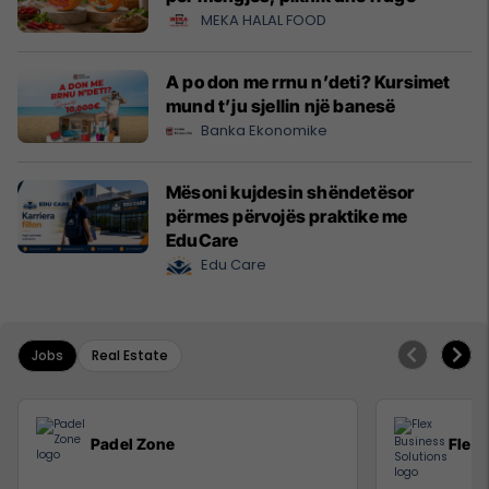
MEKA HALAL FOOD
A po don me rrnu n’deti? Kursimet
mund t’ju sjellin një banesë
Banka Ekonomike
Mësoni kujdesin shëndetësor
përmes përvojës praktike me
EduCare
Edu Care
Jobs
Real Estate
Padel Zone
Flex 