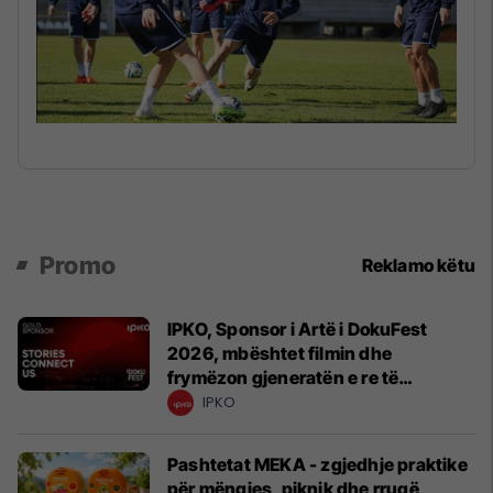
Promo
Reklamo këtu
IPKO, Sponsor i Artë i DokuFest
2026, mbështet filmin dhe
frymëzon gjeneratën e re të
krijuesve
IPKO
Pashtetat MEKA - zgjedhje praktike
për mëngjes, piknik dhe rrugë