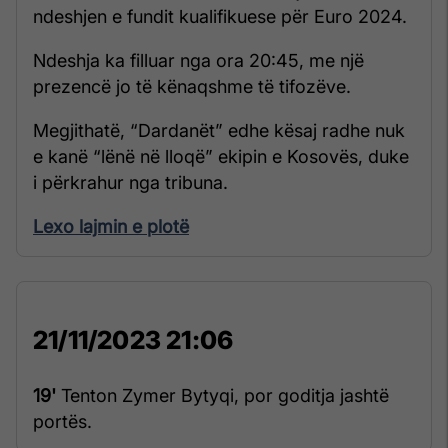
ndeshjen e fundit kualifikuese për Euro 2024.
Ndeshja ka filluar nga ora 20:45, me një
prezencë jo të kënaqshme të tifozëve.
Megjithatë, “Dardanët” edhe kësaj radhe nuk
e kanë “lënë në lloqë” ekipin e Kosovës, duke
i përkrahur nga tribuna.
Lexo lajmin e plotë
21/11/2023 21:06
19'
Tenton Zymer Bytyqi, por goditja jashtë
portës.