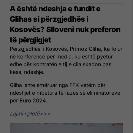
A është ndeshja e fundit e
Glihas si përzgjedhës i
Kosovës? Slloveni nuk preferon
të përgjigjet
Përzgjedhësi i Kosovës, Primoz Gliha, ka folur
në konferencë për media, ku është pyetur
edhe për kontratën e tij e cila skadon pas
kësaj ndeshje.
Gliha ishte emëruar nga FFK vetëm për
ndeshjet e mbetura të fazës së eliminatoreve
për Euro 2024.
Lajmi i plotë>>>