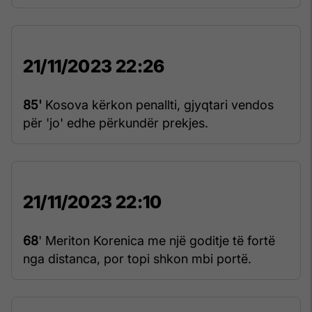
21/11/2023 22:26
85'
Kosova kërkon penallti, gjyqtari vendos
për 'jo' edhe përkundër prekjes.
21/11/2023 22:10
68
' Meriton Korenica me një goditje të fortë
nga distanca, por topi shkon mbi portë.