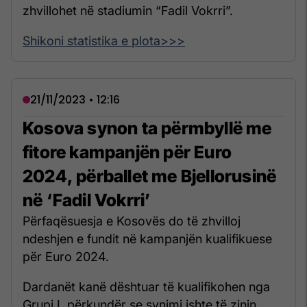
zhvillohet në stadiumin “Fadil Vokrri”.
Shikoni statistika e plota>>>
21/11/2023 • 12:16
Kosova synon ta përmbyllë me
fitore kampanjën për Euro
2024, përballet me Bjellorusinë
në ‘Fadil Vokrri’
Përfaqësuesja e Kosovës do të zhvilloj
ndeshjen e fundit në kampanjën kualifikuese
për Euro 2024.
Dardanët kanë dështuar të kualifikohen nga
Grupi I, përkundër se synimi ishte të zinin