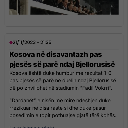
21/11/2023 • 21:35
Kosova në disavantazh pas
pjesës së parë ndaj Bjellorusisë
Kosova është duke humbur me rezultat 1-0
pas pjesës së parë në duelin ndaj Bjellorusisë
që po zhvillohet në stadiumin “Fadil Vokrri”.
“Dardanët” e nisën më mirë ndeshjen duke
rrezikuar në disa raste si dhe duke pasur
posedimin e topit pothuajse gjatë tërë kohës.
Lexo lajmin e plotë...