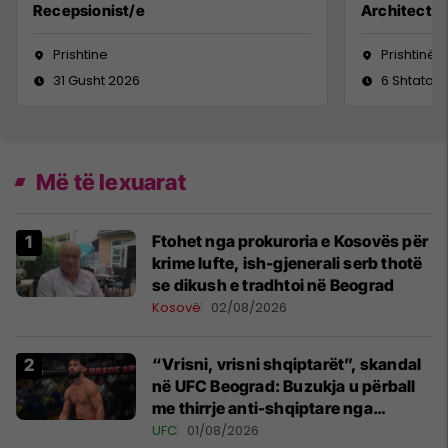
Recepsionist/e
Architect
Prishtine
Prishtinë
31 Gusht 2026
6 Shtator 
Më të lexuarat
Ftohet nga prokuroria e Kosovës për
krime lufte, ish-gjenerali serb thotë
se dikush e tradhtoi në Beograd
Kosovë
02/08/2026
“Vrisni, vrisni shqiptarët”, skandal
në UFC Beograd: Buzukja u përball
me thirrje anti-shqiptare nga
tribunat
UFC
01/08/2026