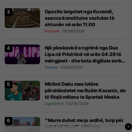
Opozita largohet nga Kuvendi,
seanca konstituive vazhdon të
shtunën në orën 11:00
Kosovë
06/08/2026
Një pleskavicë e ngrënë nga Dua
Lipa në Prishtinë në orën 04:28 të
mëngjesit - dhe bota digjitale serbe
shpall gjendjen e luftës
Serbia
03/08/2026
Mirlind Daku mes lotëve
përshëndetet me Rubin Kazanin, do
të fitojë miliona te Spartak Moska
Ligat tjera
02/08/2026
“Marre duhet me ju ardhë, turp për
votat që i keni”, njëri nga
×