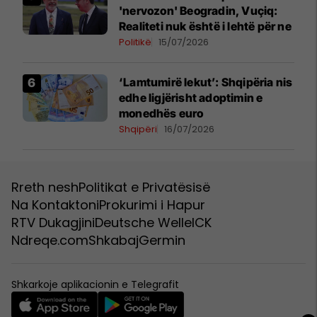
'nervozon' Beogradin, Vuçiq:
Realiteti nuk është i lehtë për ne
Politikë
15/07/2026
‘Lamtumirë lekut’: Shqipëria nis
edhe ligjërisht adoptimin e
monedhës euro
Shqipëri
16/07/2026
Rreth nesh
Politikat e Privatësisë
Na Kontaktoni
Prokurimi i Hapur
RTV Dukagjini
Deutsche Welle
ICK
Ndreqe.com
Shkabaj
Germin
Shkarkoje aplikacionin e Telegrafit