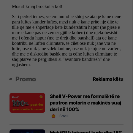
Promo
Reklamo këtu
Shell V-Power me formulë të re
pastron motorin e makinës suaj
deri në 100%
Shell
MobiSIM: Internet kudo dhe 15%