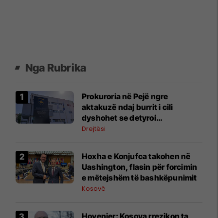
Nga Rubrika
Prokuroria në Pejë ngre
aktakuzë ndaj burrit i cili
dyshohet se detyroi
bashkëshorten e tij të kryejë
Drejtësi
veprime seksuale pa pëlqimin e
saj
Hoxha e Konjufca takohen në
Uashington, flasin për forcimin
e mëtejshëm të bashkëpunimit
Kosovë
Hovenier: Kosova rrezikon ta