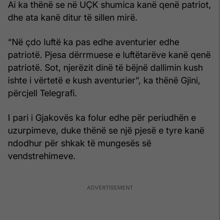
Ai ka thënë se në UÇK shumica kanë qenë patriot,
dhe ata kanë ditur të sillen mirë.
“Në çdo luftë ka pas edhe aventurier edhe
patriotë. Pjesa dërrmuese e luftëtarëve kanë qenë
patriotë. Sot, njerëzit dinë të bëjnë dallimin kush
ishte i vërtetë e kush aventurier”, ka thënë Gjini,
përcjell Telegrafi.
I pari i Gjakovës ka folur edhe për periudhën e
uzurpimeve, duke thënë se një pjesë e tyre kanë
ndodhur për shkak të mungesës së
vendstrehimeve.