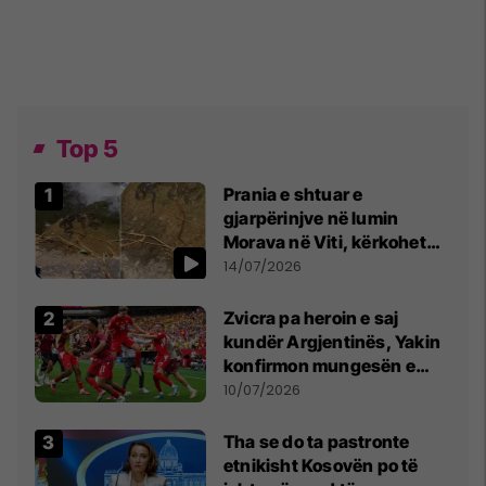
Top 5
Prania e shtuar e
gjarpërinjve në lumin
Morava në Viti, kërkohet
kujdes nga qytetarët
14/07/2026
Zvicra pa heroin e saj
kundër Argjentinës, Yakin
konfirmon mungesën e
madhe
10/07/2026
Tha se do ta pastronte
etnikisht Kosovën po të