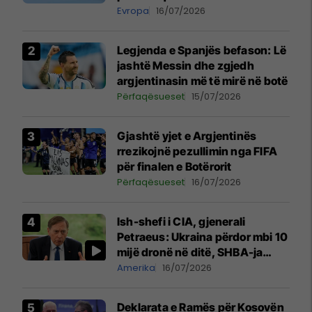
Evropa
16/07/2026
Legjenda e Spanjës befason: Lë
jashtë Messin dhe zgjedh
argjentinasin më të mirë në botë
Përfaqësueset
15/07/2026
Gjashtë yjet e Argjentinës
rrezikojnë pezullimin nga FIFA
për finalen e Botërorit
Përfaqësueset
16/07/2026
Ish-shefi i CIA, gjenerali
Petraeus: Ukraina përdor mbi 10
mijë dronë në ditë, SHBA-ja
mbetet shumë prapa në
Amerika
16/07/2026
prodhim
Deklarata e Ramës për Kosovën