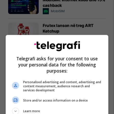
cashback
MobiSIM
Frutex lanson në treg ART
Ketchup
Frutex
UBT i pari me numrin më të
madh të programeve të
Telegrafi asks for your consent to use
akredituara në sektorin privat
your personal data for the following
UBT
purposes:
Personalised advertising and content, advertising and
content measurement, audience research and
services development
Store and/or access information on a device
Learn more