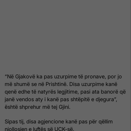
“Në Gjakovë ka pas uzurpime të pronave, por jo
më shumë se në Prishtinë. Disa uzurpime kanë
qenë edhe të natyrës legjitime, pasi ata banorë që
janë vendos aty i kanë pas shtëpitë e djegura”,
është shprehur më tej Gjini.
Sipas tij, disa agjencione kanë pas për qëllim
njollosjen e luftës së UÇK-së.