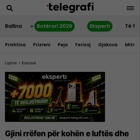
Ballina
Botërori 2026
Eksperti
Të fu
Prishtina
Prizreni
Peja
Ferizaj
Gjakova
Mitrov
Lajme
>
Kosovë
Gjini rrëfen për kohën e luftës dhe