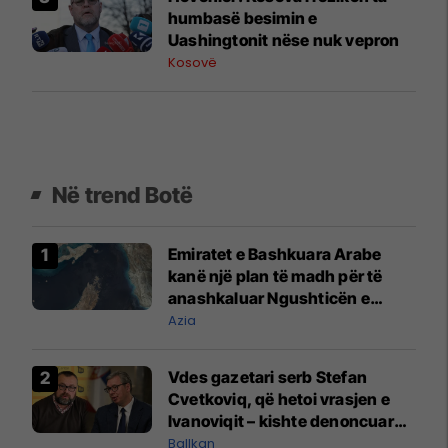
humbasë besimin e
Uashingtonit nëse nuk vepron
Kosovë
Në trend Botë
Emiratet e Bashkuara Arabe
kanë një plan të madh për të
anashkaluar Ngushticën e
Hormuzit
Azia
Vdes gazetari serb Stefan
Cvetkoviq, që hetoi vrasjen e
Ivanoviqit – kishte denoncuar
kërcënime ndaj vëllezërve
Ballkan