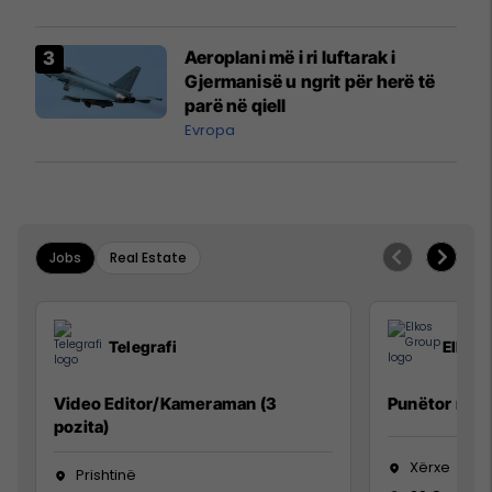
Vuçiq
Aeroplani më i ri luftarak i
Gjermanisë u ngrit për herë të
parë në qiell
Evropa
Jobs
Real Estate
Telegrafi
Elkos
Video Editor/Kameraman (3
Punëtor në 
pozita)
Xërxe
Prishtinë