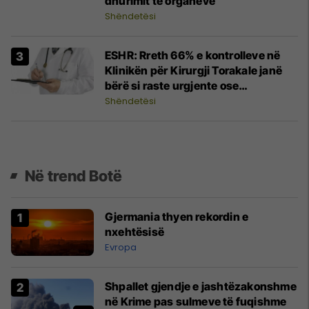
dhurimit të organeve
Shëndetësi
ESHR: Rreth 66% e kontrolleve në
Klinikën për Kirurgji Torakale janë
bërë si raste urgjente ose
udhëzimeve pa termin
Shëndetësi
Në trend Botë
Gjermania thyen rekordin e
nxehtësisë
Evropa
Shpallet gjendje e jashtëzakonshme
në Krime pas sulmeve të fuqishme