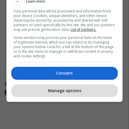
Learn more
Your personal data will be processed and information from
your device (cookies, unique identifiers, and other device
data) may be stored by, accessed by and shared with 369
partners, or used specifically by this site. We and our partners
may use precise geolocation data.
List of partners.
Some vendors may process your personal data on the basis
of legitimate interest, which you can object to by managing
your options below. Look for a link at the bottom of this page
or in the site menu to manage or withdraw consent in privacy
and cookie settings.
Consent
Maqedoni
Venko Filipçe
Coronavirus
Manage options