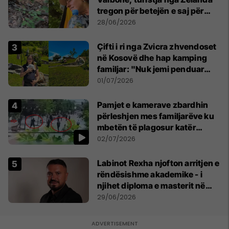
tregon për betejën e saj për
mbijetesë
28/06/2026
Çifti i ri nga Zvicra zhvendoset
në Kosovë dhe hap kamping
familjar: "Nuk jemi penduar
asnjë ditë"
01/07/2026
Pamjet e kamerave zbardhin
përleshjen mes familjarëve ku
mbetën të plagosur katër
persona
02/07/2026
Labinot Rexha njofton arritjen e
rëndësishme akademike - i
njihet diploma e masterit në
Psikologji në Zvicër
29/06/2026