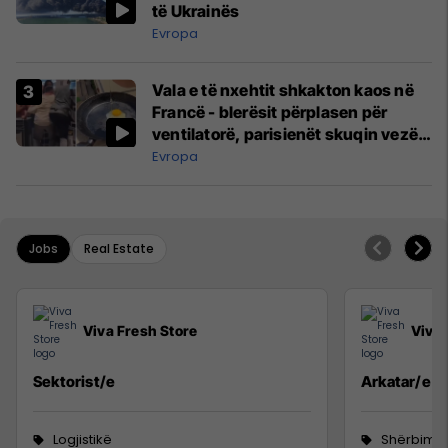
të Ukrainës
Evropa
Vala e të nxehtit shkakton kaos në
Francë - blerësit përplasen për
ventilatorë, parisienët skuqin vezë
në dritare
Evropa
Jobs
Real Estate
Viva Fresh Store
Viva 
Sektorist/e
Arkatar/e
Logjistikë
Shërbime 