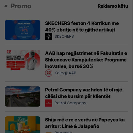
Promo
Reklamo këtu
SKECHERS feston 4 Korrikun me
40% zbritje në të gjithë artikujt
SKECHERS
AAB hap regjistrimet në Fakultetin e
Shkencave Kompjuterike: Programe
inovative, bursë 30%
Kolegji AAB
Petrol Company vazhdon të ofrojë
cilësi dhe kursim për klientët
Petrol Company
Shija më e re e verës në Popeyes ka
arritur: Lime & Jalapeño
Popeyes