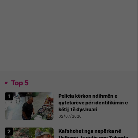
Top 5
Policia kërkon ndihmën e
qytetarëve për identifikimin e
këtij të dyshuari
02/07/2026
Kafshohet nga nepërka në
Valbonë, turistja nga Zelanda