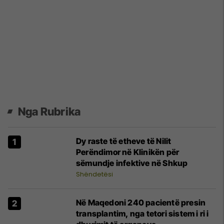
Nga Rubrika
Dy raste të etheve të Nilit
Perëndimor në Klinikën për
sëmundje infektive në Shkup
Shëndetësi
Në Maqedoni 240 pacientë presin
transplantim, nga tetori sistem i ri i