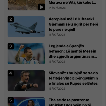
Morava në Viti, kërkohet
kujdes nga qytetarët
14/07/2026
Aeroplani më i ri luftarak i
Gjermanisë u ngrit për herë
të parë në qiell
16/07/2026
Legjenda e Spanjës
befason: Lë jashtë Messin
dhe zgjedh argjentinasin
më të mirë në botë
15/07/2026
Sllovenët zbulojnë se sa do
të fitojë Vincic për gjykimin
e finales së Kupës së Botës
18/07/2026
Tha se do ta pastronte
etnikisht Kosovën po të