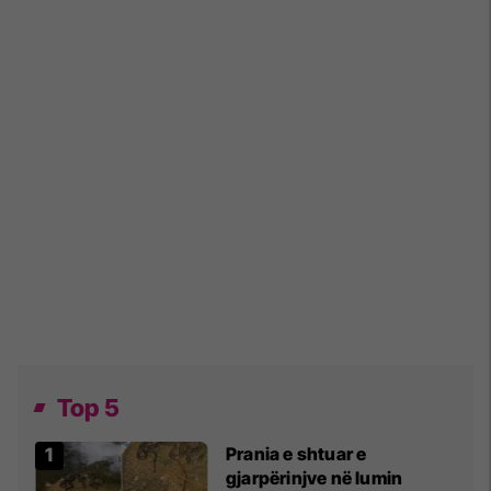
Top 5
Prania e shtuar e
gjarpërinjve në lumin