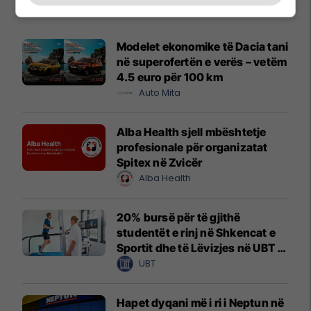
Promo
Reklamo këtu
Modelet ekonomike të Dacia tani
në superofertën e verës – vetëm
4.5 euro për 100 km
Auto Mita
Alba Health sjell mbështetje
profesionale për organizatat
Spitex në Zvicër
Alba Health
20% bursë për të gjithë
studentët e rinj në Shkencat e
Sportit dhe të Lëvizjes në UBT –
vendet janë të limituara
UBT
Hapet dyqani më i ri i Neptun në