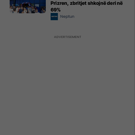
Prizren, zbritjet shkojnë deri në
69%
Neptun