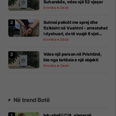
Suharekës, vdes një 52 vjeçar
Kronika e Zezë
Sulmoi policët me sprej dhe
fizikisht në Vushtrri - arrestohet
i dyshuari, do të vuajë 6 vjet
burg
Kronika e Zezë
Vdes një person në Prishtinë,
bie nga lartësia e një objekti
Kronika e Zezë
Në trend Botë
Ish-shefi i CIA, gjenerali