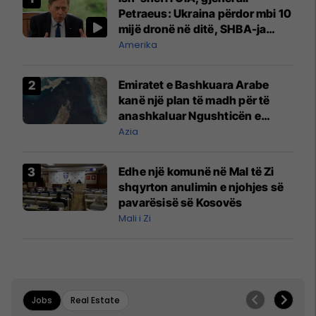
Petraeus: Ukraina përdor mbi 10
mijë dronë në ditë, SHBA-ja
mbetet shumë prapa në
Amerika
prodhim
Emiratet e Bashkuara Arabe
kanë një plan të madh për të
anashkaluar Ngushticën e
Hormuzit
Azia
Edhe një komunë në Mal të Zi
shqyrton anulimin e njohjes së
pavarësisë së Kosovës
Mali i Zi
Jobs
Real Estate