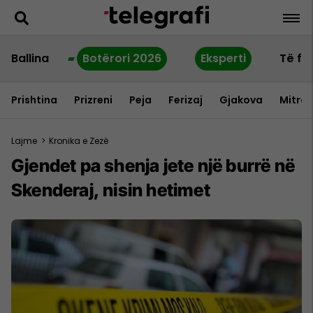
Ballina
Botërori 2026
Eksperti
Të fu
Prishtina
Prizreni
Peja
Ferizaj
Gjakova
Mitrov
Lajme
>
Kronika e Zezë
Gjendet pa shenja jete një burrë në
Skenderaj, nisin hetimet