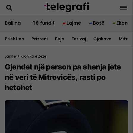
Ballina
Të fundit
Lajme
Botë
Ekono
Prishtina
Prizreni
Peja
Ferizaj
Gjakova
Mitrov
Lajme
>
Kronika e Zezë
Gjendet një person pa shenja jete
në veri të Mitrovicës, rasti po
hetohet