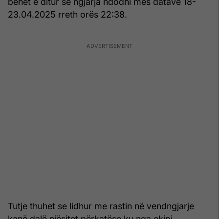
bëhet e ditur se ngjarja ndodhi mes datave 18-
23.04.2025 rreth orës 22:38.
Tutje thuhet se lidhur me rastin në vendngjarje
kanë dalë njësitet përkatëse ku nga ekipi