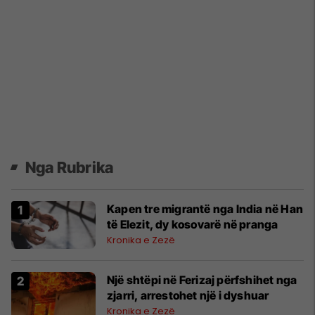
Nga Rubrika
Kapen tre migrantë nga India në Han
të Elezit, dy kosovarë në pranga
Kronika e Zezë
Një shtëpi në Ferizaj përfshihet nga
zjarri, arrestohet një i dyshuar
Kronika e Zezë