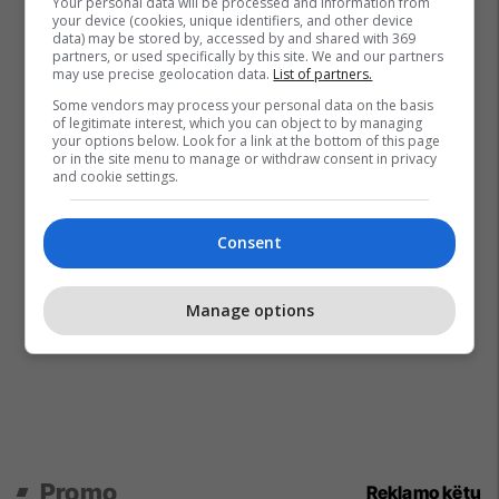
Your personal data will be processed and information from
your device (cookies, unique identifiers, and other device
data) may be stored by, accessed by and shared with 369
partners, or used specifically by this site. We and our partners
may use precise geolocation data.
List of partners.
Some vendors may process your personal data on the basis
of legitimate interest, which you can object to by managing
your options below. Look for a link at the bottom of this page
or in the site menu to manage or withdraw consent in privacy
and cookie settings.
Consent
Manage options
Promo
Reklamo këtu