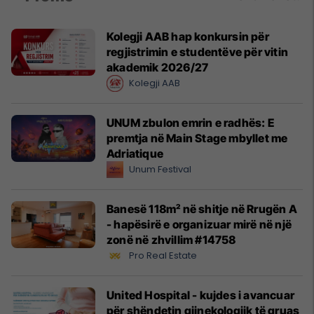
Kolegji AAB hap konkursin për
regjistrimin e studentëve për vitin
akademik 2026/27
Kolegji AAB
UNUM zbulon emrin e radhës: E
premtja në Main Stage mbyllet me
Adriatique
Unum Festival
Banesë 118m² në shitje në Rrugën A
- hapësirë e organizuar mirë në një
zonë në zhvillim #14758
Pro Real Estate
United Hospital - kujdes i avancuar
për shëndetin gjinekologjik të gruas