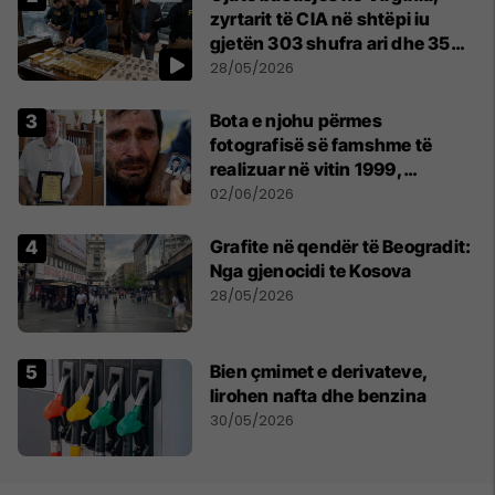
zyrtarit të CIA në shtëpi iu
gjetën 303 shufra ari dhe 35
orë luksoze Rolex
28/05/2026
Bota e njohu përmes
fotografisë së famshme të
realizuar në vitin 1999,
pensionohet Xajë Mustafa
02/06/2026
Grafite në qendër të Beogradit:
Nga gjenocidi te Kosova
28/05/2026
Bien çmimet e derivateve,
lirohen nafta dhe benzina
30/05/2026