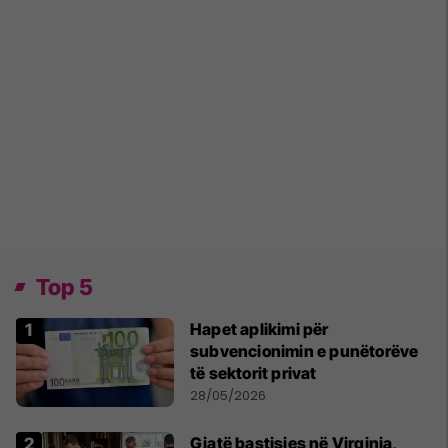
Top 5
Hapet aplikimi për
subvencionimin e punëtorëve
të sektorit privat
28/05/2026
Gjatë bastisjes në Virginia,