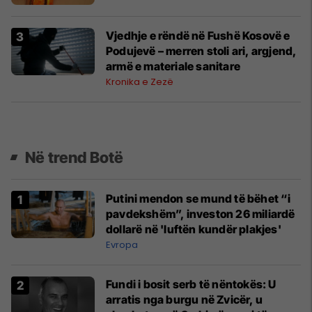
Vjedhje e rëndë në Fushë Kosovë e
Podujevë – merren stoli ari, argjend,
armë e materiale sanitare
Kronika e Zezë
Në trend Botë
Putini mendon se mund të bëhet “i
pavdekshëm”, investon 26 miliardë
dollarë në 'luftën kundër plakjes'
Evropa
Fundi i bosit serb të nëntokës: U
arratis nga burgu në Zvicër, u