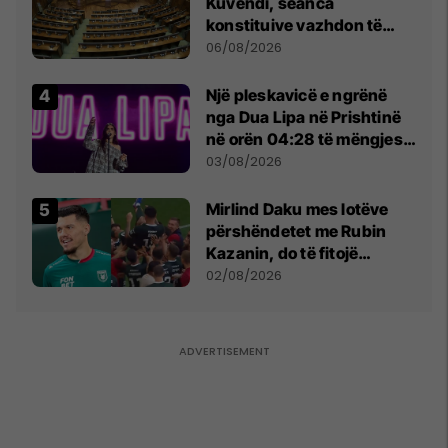
Kuvendi, seanca
konstituive vazhdon të
shtunën në orën 11:00
06/08/2026
Një pleskavicë e ngrënë
nga Dua Lipa në Prishtinë
në orën 04:28 të mëngjesit
- dhe bota digjitale serbe
03/08/2026
shpall gjendjen e luftës
Mirlind Daku mes lotëve
përshëndetet me Rubin
Kazanin, do të fitojë
miliona te Spartak Moska
02/08/2026