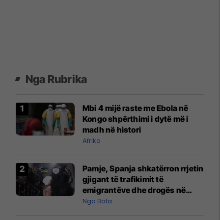
Nga Rubrika
Mbi 4 mijë raste me Ebola në
Kongo shpërthimi i dytë më i
madh në histori
Afrika
Pamje, Spanja shkatërron rrjetin
gjigant të trafikimit të
emigrantëve dhe drogës në
Mesdhe
Nga Bota