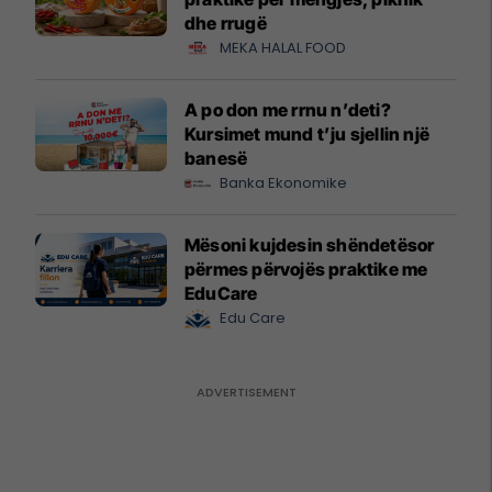
dhe rrugë
MEKA HALAL FOOD
A po don me rrnu n’deti?
Kursimet mund t’ju sjellin një
banesë
Banka Ekonomike
Mësoni kujdesin shëndetësor
përmes përvojës praktike me
EduCare
Edu Care