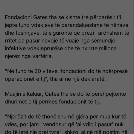
Fondacioni Gates tha se kishte tre përparësi: t'i
jepte fund vdekjeve të parandalueshme të nënave
dhe foshnjave, të siguronte që brezi i ardhshëm të
rritet pa pasur nevojë të vuajë nga sëmundje
infektive vdekjeprurëse dhe të nxirrte miliona
njerëz nga varfëria.
"Në fund të 20 viteve, fondacioni do të ndërpresë
operacionet e tij", tha ai në një deklaratë.
Muajin e kaluar, Gates tha se do të përshpejtonte
dhurimet e tij përmes fondacionit të tij.
"Njerëzit do të thonë shumë gjëra për mua kur të
vdes, por jam i vendosur që 'ai vdiq i pasur' nuk
do të jetë një prej tyre", shkroi ai në një postim në