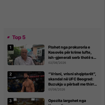
Top 5
Ftohet nga prokuroria e
Kosovës për krime lufte,
ish-gjenerali serb thotë se
dikush e tradhtoi në
02/08/2026
Beograd
“Vrisni, vrisni shqiptarët”,
skandal në UFC Beograd:
Buzukja u përball me thirrje
anti-shqiptare nga
01/08/2026
tribunat
Opozita largohet nga