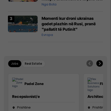
pazakontë
Nga Bota
Momenti kur droni ukrainas
godet plazhin në Rusi, pranë
"pallatit të Putinit"
Evropa
Jobs
Real Estate
Padel Zone
Flex B
Recepsionist/e
Architect
Prishtine
Prishtinë