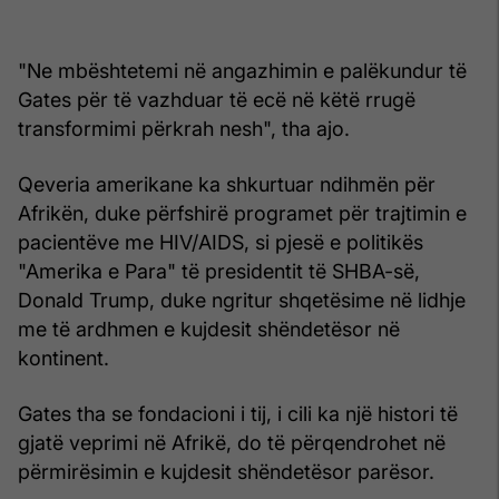
"Ne mbështetemi në angazhimin e palëkundur të
Gates për të vazhduar të ecë në këtë rrugë
transformimi përkrah nesh", tha ajo.
Qeveria amerikane ka shkurtuar ndihmën për
Afrikën, duke përfshirë programet për trajtimin e
pacientëve me HIV/AIDS, si pjesë e politikës
"Amerika e Para" të presidentit të SHBA-së,
Donald Trump, duke ngritur shqetësime në lidhje
me të ardhmen e kujdesit shëndetësor në
kontinent.
Gates tha se fondacioni i tij, i cili ka një histori të
gjatë veprimi në Afrikë, do të përqendrohet në
përmirësimin e kujdesit shëndetësor parësor.