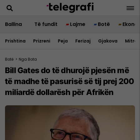
Ballina
Të fundit
Lajme
Botë
Ekono
Prishtina
Prizreni
Peja
Ferizaj
Gjakova
Mitrov
Botë
>
Nga Bota
Bill Gates do të dhurojë pjesën më
të madhe të pasurisë së tij prej 200
miliardë dollarësh për Afrikën