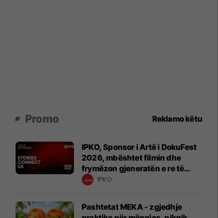
Promo
Reklamo këtu
IPKO, Sponsor i Artë i DokuFest
2026, mbështet filmin dhe
frymëzon gjeneratën e re të
krijuesve
IPKO
Pashtetat MEKA - zgjedhje
praktike për mëngjes, piknik