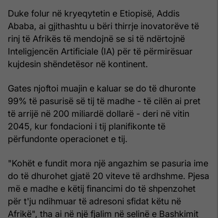
Duke folur në kryeqytetin e Etiopisë, Addis
Ababa, ai gjithashtu u bëri thirrje inovatorëve të
rinj të Afrikës të mendojnë se si të ndërtojnë
Inteligjencën Artificiale (IA) për të përmirësuar
kujdesin shëndetësor në kontinent.
Gates njoftoi muajin e kaluar se do të dhuronte
99% të pasurisë së tij të madhe - të cilën ai pret
të arrijë në 200 miliardë dollarë - deri në vitin
2045, kur fondacioni i tij planifikonte të
përfundonte operacionet e tij.
"Kohët e fundit mora një angazhim se pasuria ime
do të dhurohet gjatë 20 viteve të ardhshme. Pjesa
më e madhe e këtij financimi do të shpenzohet
për t'ju ndihmuar të adresoni sfidat këtu në
Afrikë", tha ai në një fjalim në selinë e Bashkimit