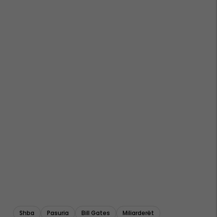
Shba
Pasuria
Bill Gates
Miliarderët