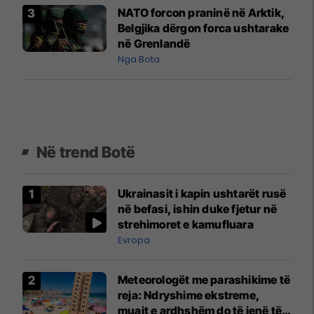
NATO forcon praninë në Arktik,
Belgjika dërgon forca ushtarake
në Grenlandë
Nga Bota
Në trend Botë
Ukrainasit i kapin ushtarët rusë
në befasi, ishin duke fjetur në
strehimoret e kamufluara
Evropa
Meteorologët me parashikime të
reja: Ndryshime ekstreme,
muajt e ardhshëm do të jenë të