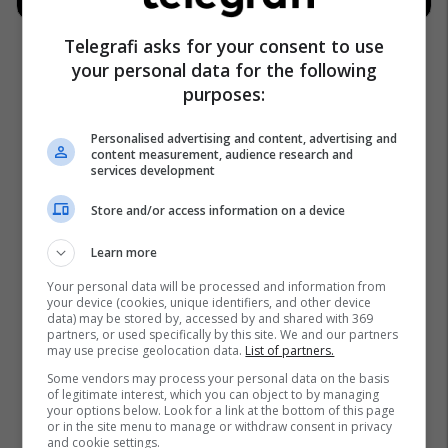
Telegrafi asks for your consent to use
your personal data for the following
purposes:
Personalised advertising and content, advertising and
content measurement, audience research and
services development
Store and/or access information on a device
Learn more
Your personal data will be processed and information from
your device (cookies, unique identifiers, and other device
data) may be stored by, accessed by and shared with 369
partners, or used specifically by this site. We and our partners
may use precise geolocation data.
List of partners.
Some vendors may process your personal data on the basis
of legitimate interest, which you can object to by managing
your options below. Look for a link at the bottom of this page
or in the site menu to manage or withdraw consent in privacy
and cookie settings.