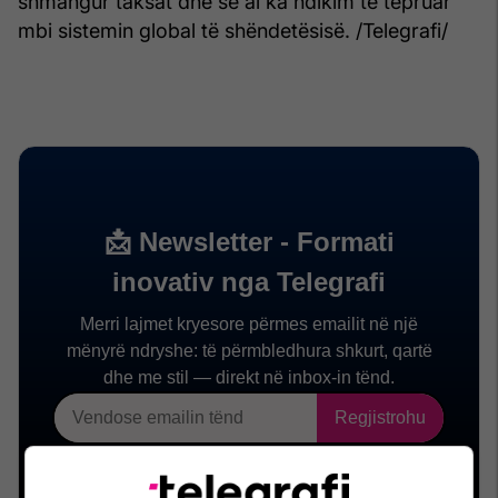
shmangur taksat dhe se ai ka ndikim të tepruar
mbi sistemin global të shëndetësisë. /Telegrafi/