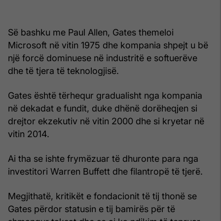
Së bashku me Paul Allen, Gates themeloi
Microsoft në vitin 1975 dhe kompania shpejt u bë
një forcë dominuese në industritë e softuerëve
dhe të tjera të teknologjisë.
Gates është tërhequr gradualisht nga kompania
në dekadat e fundit, duke dhënë dorëheqjen si
drejtor ekzekutiv në vitin 2000 dhe si kryetar në
vitin 2014.
Ai tha se ishte frymëzuar të dhuronte para nga
investitori Warren Buffett dhe filantropë të tjerë.
Megjithatë, kritikët e fondacionit të tij thonë se
Gates përdor statusin e tij bamirës për të