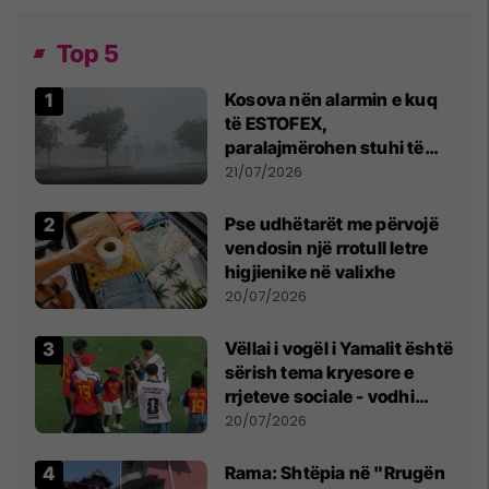
Top 5
Kosova nën alarmin e kuq
të ESTOFEX,
paralajmërohen stuhi të
fuqishme me breshër dhe
21/07/2026
erëra të forta
Pse udhëtarët me përvojë
vendosin një rrotull letre
higjienike në valixhe
20/07/2026
Vëllai i vogël i Yamalit është
sërish tema kryesore e
rrjeteve sociale - vodhi
vëmendjen pas finales së
20/07/2026
Kupës së Botës
Rama: Shtëpia në "Rrugën