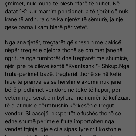
çmimet, nuk mund të blesh çfarë të duhet. Në
datat 1-2 kur marrim pensionet, a të tjerët që nuk
kanë të ardhura dhe ka njerëz të sëmurë, ja një
qese barna i kam blerë për vete”.
Nga ana tjetër, tregtarët që sheshin me pakicë
nëpër tregjet e gjelbra thonë se çmimet janë të
ngritura nga furnitorët dhe tregtarët me shumicë,
njëri prej të cilëve është “Kvantashki”- Shkup.Nga
fruta-perimet bazë, tregtarët thonë se në këtë
fazë të pranverës së hershme akoma nuk janë
bërë prodhimet vendore në tokë të hapur, por
vetëm nga serat e mbyllura me numër të kufizuar,
të cilat nuk e përmbushin kërkesën e tregut
vendor. Si pasojë, ekspertët e fushës thonë se
edhe shumë perime e fruta importohen nga
vendet fqinje, gjë e cila sipas tyre rrit koston e