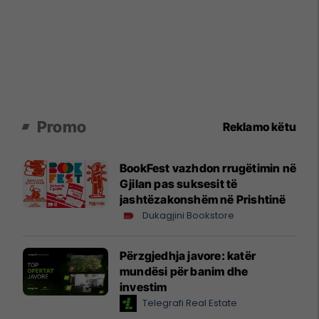
Promo
Reklamo këtu
BookFest vazhdon rrugëtimin në
Gjilan pas suksesit të
jashtëzakonshëm në Prishtinë
Dukagjini Bookstore
Përzgjedhja javore: katër
mundësi për banim dhe
investim
Telegrafi Real Estate