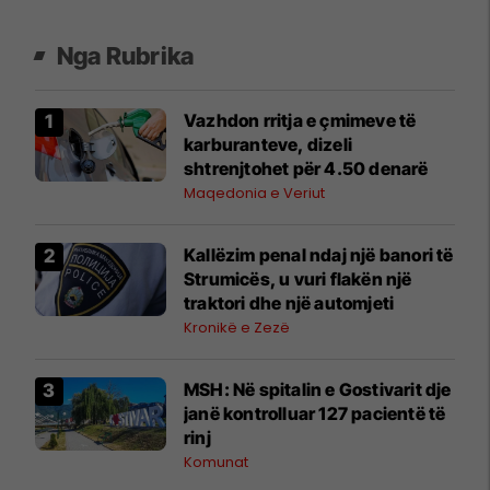
Nga Rubrika
Vazhdon rritja e çmimeve të
karburanteve, dizeli
shtrenjtohet për 4.50 denarë
Maqedonia e Veriut
Kallëzim penal ndaj një banori të
Strumicës, u vuri flakën një
traktori dhe një automjeti
Kronikë e Zezë
MSH: Në spitalin e Gostivarit dje
janë kontrolluar 127 pacientë të
rinj
Komunat