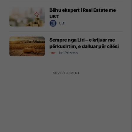
Bëhu ekspert i Real Estate me
UBT
UBT
Sempre nga Liri – e krijuar me
përkushtim, e dalluar për cilësi
Liri Prizren