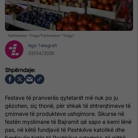
Falimenton “Tregu”
Falimenton “Tregu”
Nga
Telegrafi
03/04/2026
Festave të pranverës qytetarët më nuk po ju
gëzohen, siç thonë, për shkak të shtrenjtimeve të
çmimeve të produkteve ushqimore. Sikurse në
festën myslimane të Bajramit që sapo e kemi lënë
pas, në këtë fundjavë të Pashkëve katolikë dhe
fundjavën tjetër të Pashkëve ortodoks, të gjithë