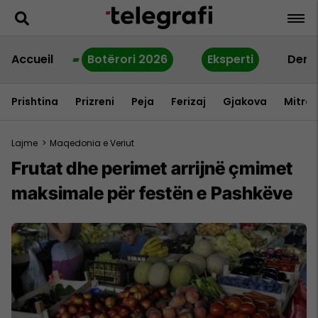
Accueil
Botërori 2026
Eksperti
Dern
Prishtina
Prizreni
Peja
Ferizaj
Gjakova
Mitrov
Lajme
>
Maqedonia e Veriut
Frutat dhe perimet arrijnë çmimet
maksimale për festën e Pashkëve