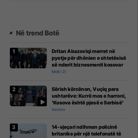
Në trend Botë
Dritan Abazoviqi merret në
pyetje për dhënien e shtetësisë
së nderit biznesmenit kosovar
Mali i Zi
Sërish kërcënon, Vuçiq para
ushtarëve: Kurrë mos e harroni,
'Kosova është pjesë e Serbisë'
Serbia
14-vjeçari ndihmon policinë
britanike për një telefonatë të