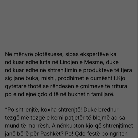
Në mënyrë plotësuese, sipas ekspertëve ka
ndikuar edhe lufta në Lindjen e Mesme, duke
ndikuar edhe në shtrenjtimin e produkteve të tjera
siç janë buka, mishi, prodhimet e qumështit.Kjo
qytetare thotë se rëndesën e çmimeve të rritura
po e ndjejnë çdo ditë në buxhetin familjarë.
“Po shtrenjtë, koxha shtrenjtë! Duke bredhur
tezgë më tezgë e kemi patjetër të blejmë aq sa
mund të marrësh. A nënkupton kjo që shtrenjtimet
janë bërë për Pashkët? Po! Çdo festë po ngriten