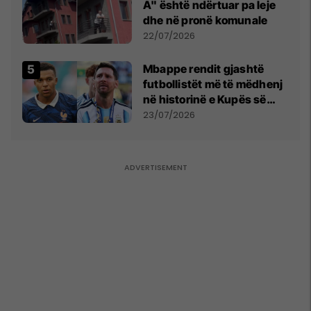
A" është ndërtuar pa leje
dhe në pronë komunale
22/07/2026
Mbappe rendit gjashtë
futbollistët më të mëdhenj
në historinë e Kupës së
Botës, Messi mbetet i dyti
23/07/2026