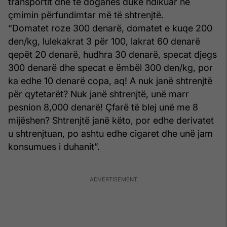
transportit dhe të doganës duke ndikuar në
çmimin përfundimtar më të shtrenjtë.
“Domatet roze 300 denarë, domatet e kuqe 200
den/kg, lulekakrat 3 për 100, lakrat 60 denarë
qepët 20 denarë, hudhra 30 denarë, specat djegs
300 denarë dhe specat e ëmbël 300 den/kg, por
ka edhe 10 denarë copa, aq! A nuk janë shtrenjtë
për qytetarët? Nuk janë shtrenjtë, unë marr
pesnion 8,000 denarë! Çfarë të blej unë me 8
mijëshen? Shtrenjtë janë këto, por edhe derivatet
u shtrenjtuan, po ashtu edhe cigaret dhe unë jam
konsumues i duhanit”.