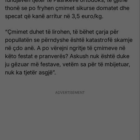
thonë se po fryhen çmimet sikurse domatet dhe
specat që kanë arritur në 3,5 euro/kg.
“Çmimet duhet të lirohen, të bëhet çarja për
popullatën se përndyshe është katastrofë skamje
në çdo anë. A po vërejni ngritje të çmimeve në
këto festat e pranverës? Askush nuk është duke
ju gëzuar më festave, vetëm sa për të mbijetuar,
nuk ka tjetër asgjë”.