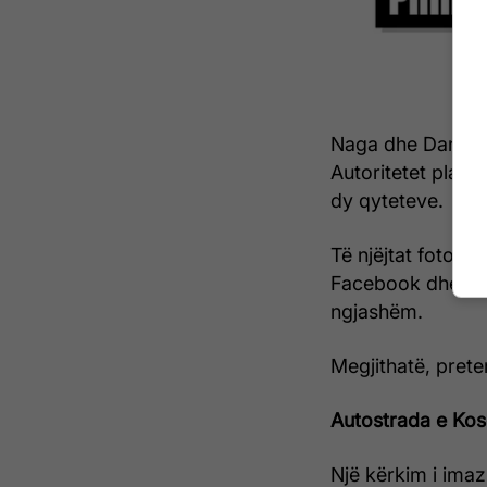
Naga dhe Danao j
Autoritetet planif
dy qyteteve.
Të njëjtat fotogr
Facebook dhe
kë
ngjashëm.
Megjithatë, prete
Autostrada e Ko
Një kërkim i ima