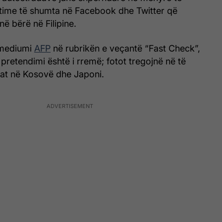
stime të shumta në Facebook dhe Twitter që
në bërë në Filipine.
 mediumi
AFP
në rubrikën e veçantë “Fast Check”,
, pretendimi është i rremë; fotot tregojnë në të
dat në Kosovë dhe Japoni.