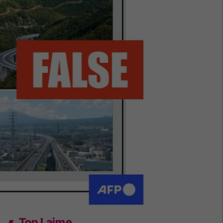
Top Lajme