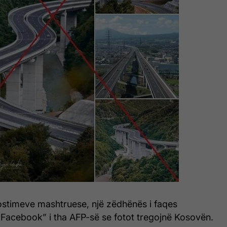
postimeve mashtruese, një zëdhënës i faqes
Facebook” i tha AFP-së se fotot tregojnë Kosovën.