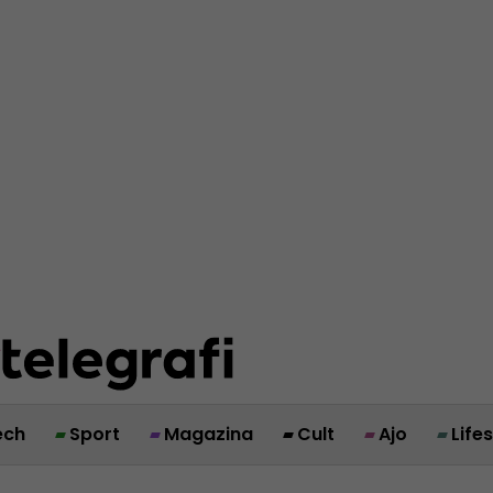
ech
Sport
Magazina
Cult
Ajo
Life