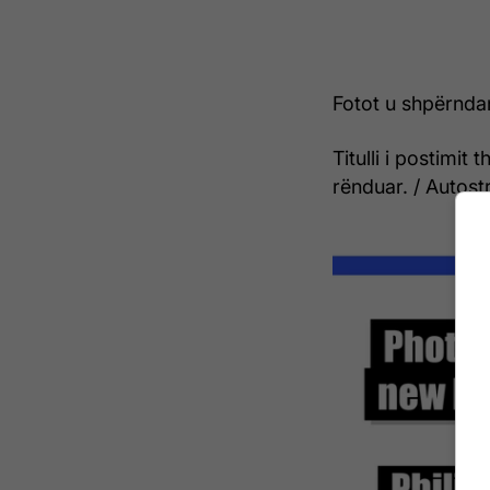
Fotot u shpërnda
Titulli i postimit
rënduar. / Autos