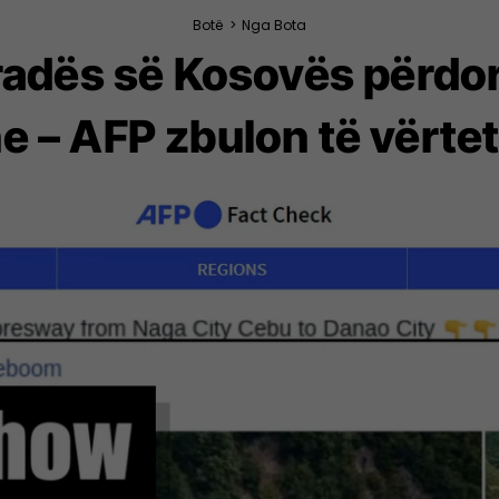
Botë
>
Nga Bota
tradës së Kosovës përd
ne – AFP zbulon të vërte