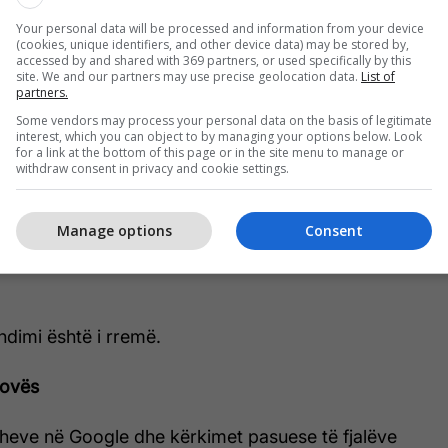
Your personal data will be processed and information from your device
(cookies, unique identifiers, and other device data) may be stored by,
accessed by and shared with 369 partners, or used specifically by this
site. We and our partners may use precise geolocation data.
List of
partners.
Some vendors may process your personal data on the basis of legitimate
anë qytete në provincën qendrore Filipine të Cebu.
interest, which you can object to by managing your options below. Look
for a link at the bottom of this page or in the site menu to manage or
ikojnë të ndërtojnë një
autostradë
të shpejtë midis
withdraw consent in privacy and cookie settings.
Manage options
Consent
afi u ndanë gjithashtu
këtu
,
këtu
dhe
këtu
në
tu
në Twitter, së bashku me një pretendim të
ndimi është i rremë.
sovës
zheve në Google dhe kërkimet pasuese të fjalëve