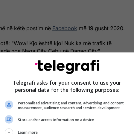
në në këtë postim në
Facebook
më 19 gusht 2020.
 thotë: "Wow! Kjo është kjo! Nuk ka më trafik të
tradë nga Naga City Cebu në Danao City".
Telegrafi asks for your consent to use your
personal data for the following purposes:
Personalised advertising and content, advertising and content
measurement, audience research and services development
Store and/or access information on a device
Learn more