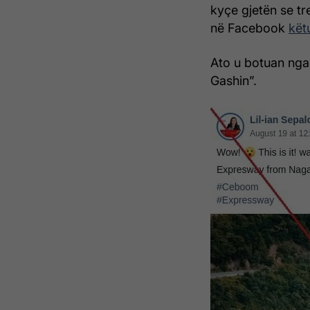
kyçe gjetën se tr
në Facebook
kët
Ato u botuan nga
Gashin”.