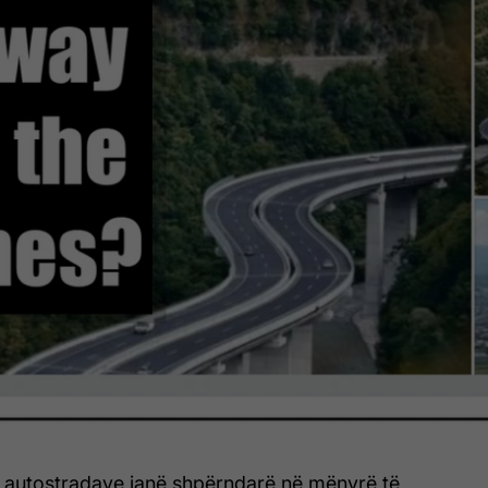
të autostradave janë shpërndarë në mënyrë të