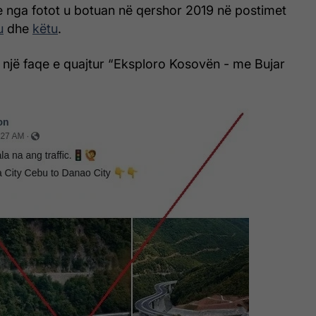
e nga fotot u botuan në qershor 2019 në postimet
u
dhe
këtu
.
 një faqe e quajtur “Eksploro Kosovën - me Bujar