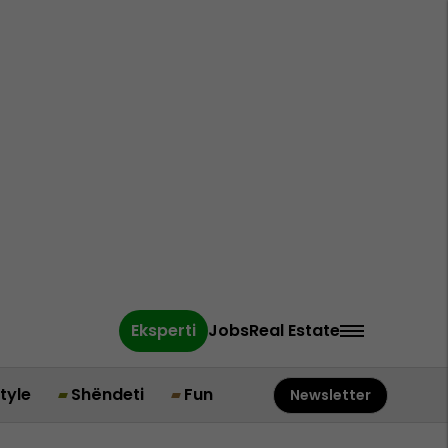
Eksperti
Jobs
Real Estate
style
Shëndeti
Fun
Newsletter