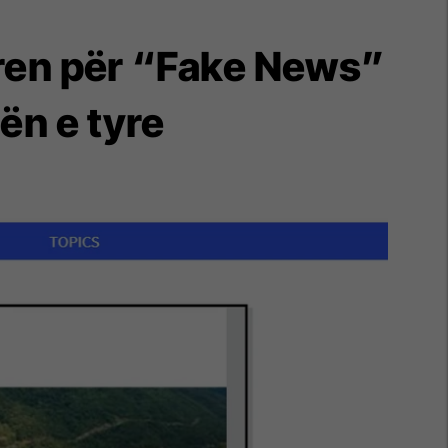
oren për “Fake News”
tën e tyre