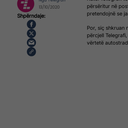
Nga
Telegrafi
përsëritur në po
13/10/2020
pretendojnë se ja
Por, siç shkruan
përcjell Telegrafi
vërtetë autostra