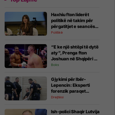
Haxhiu fton liderët
politikë në takim për
përgatitjet e seancës
konstituive të Kuvendit
Politikë
“E ke një shtëpi të dytë
aty”, Prenga fton
Joshuan në Shqipëri –
britaniku befason me
Boks
komentin
​Gjykimi për Ibër-
Lepencin: Eksperti
forenzik paraqet
gjetjet e analizës së
Drejtësi
ADN-së
Ish-polici Shaqir Lutvija