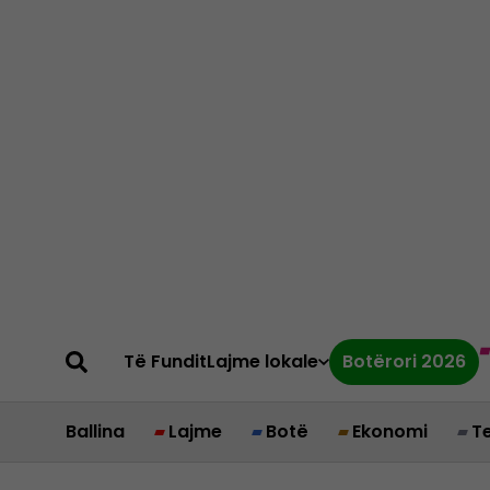
Të Fundit
Lajme lokale
Botërori 2026
Ballina
Lajme
Botë
Ekonomi
T