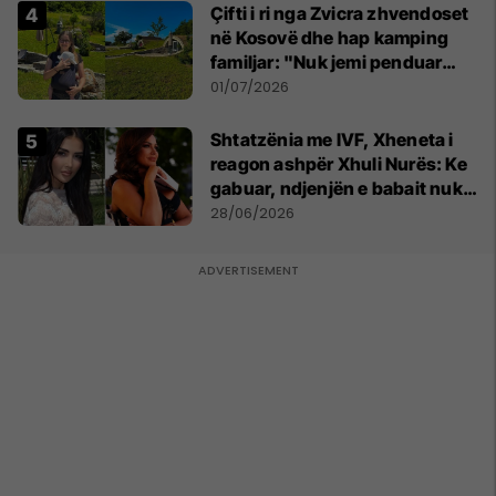
Çifti i ri nga Zvicra zhvendoset
në Kosovë dhe hap kamping
familjar: "Nuk jemi penduar
asnjë ditë"
01/07/2026
Shtatzënia me IVF, Xheneta i
reagon ashpër Xhuli Nurës: Ke
gabuar, ndjenjën e babait nuk
mund t'ia plotësosh kurrë
28/06/2026