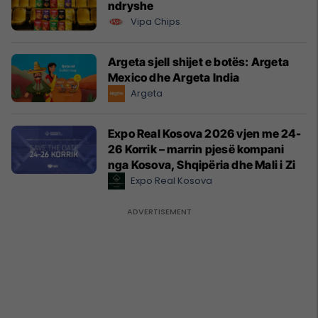
ndryshe
Vipa Chips
Argeta sjell shijet e botës: Argeta
Mexico dhe Argeta India
Argeta
Expo Real Kosova 2026 vjen me 24-
26 Korrik – marrin pjesë kompani
nga Kosova, Shqipëria dhe Mali i Zi
Expo Real Kosova