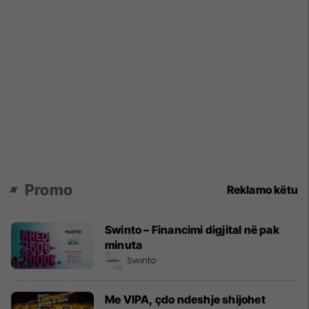
Promo
Reklamo këtu
Swinto – Financimi digjital në pak
minuta
Swinto
Me VIPA, çdo ndeshje shijohet