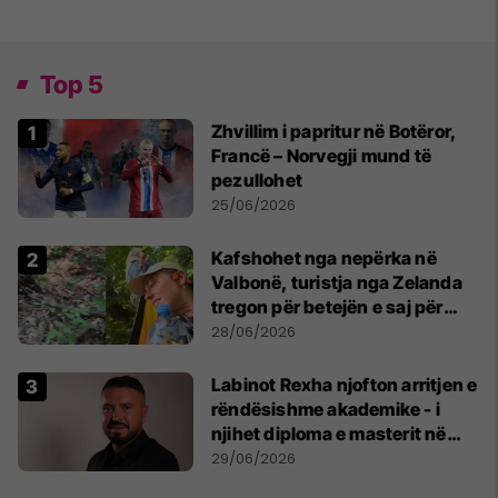
Top 5
Zhvillim i papritur në Botëror,
Francë – Norvegji mund të
pezullohet
25/06/2026
Kafshohet nga nepërka në
Valbonë, turistja nga Zelanda
tregon për betejën e saj për
mbijetesë
28/06/2026
Labinot Rexha njofton arritjen e
rëndësishme akademike - i
njihet diploma e masterit në
Psikologji në Zvicër
29/06/2026