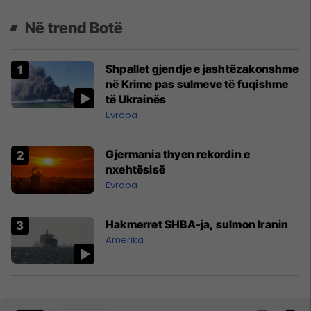
Në trend Botë
Shpallet gjendje e jashtëzakonshme
në Krime pas sulmeve të fuqishme
të Ukrainës
Evropa
Gjermania thyen rekordin e
nxehtësisë
Evropa
Hakmerret SHBA-ja, sulmon Iranin
Amerika