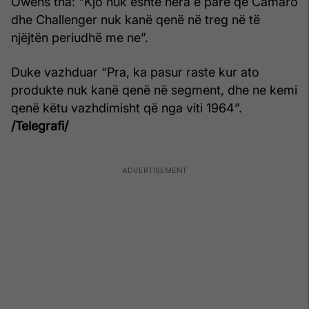
Owens tha: "Kjo nuk është hera e parë që Camaro
dhe Challenger nuk kanë qenë në treg në të
njëjtën periudhë me ne”.
Duke vazhduar “Pra, ka pasur raste kur ato
produkte nuk kanë qenë në segment, dhe ne kemi
qenë këtu vazhdimisht që nga viti 1964”.
/Telegrafi/