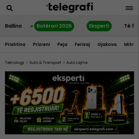
Ballina
Botërori 2026
Eksperti
Të fu
Prishtina
Prizreni
Peja
Ferizaj
Gjakova
Mitrov
Teknologji
>
Auto & Transport
>
Auto Lajme