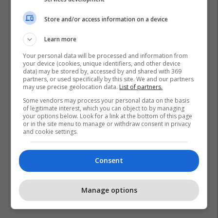
Store and/or access information on a device
Learn more
Your personal data will be processed and information from
your device (cookies, unique identifiers, and other device
data) may be stored by, accessed by and shared with 369
partners, or used specifically by this site. We and our partners
may use precise geolocation data.
List of partners.
Lancanshire
Stacioni I Autobusave
Ford Focus
Some vendors may process your personal data on the basis
of legitimate interest, which you can object to by managing
Angli
your options below. Look for a link at the bottom of this page
or in the site menu to manage or withdraw consent in privacy
and cookie settings.
Consent
Manage options