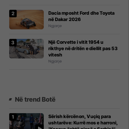
Dacia mposht Ford dhe Toyota
në Dakar 2026
Ngjarje
Një Corvette i vitit 1954 u
rikthye në dritën e diellit pas 53
vitesh
Ngjarje
Në trend Botë
Sërish kërcënon, Vuçiq para
ushtarëve: Kurrë mos e harroni,