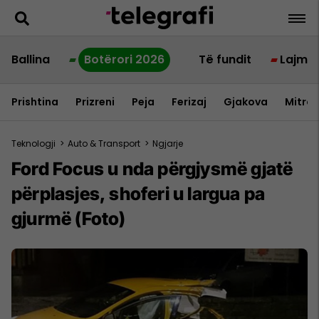
Ballina
Botërori 2026
Të fundit
Lajme
Prishtina
Prizreni
Peja
Ferizaj
Gjakova
Mitrov
Teknologji
>
Auto & Transport
>
Ngjarje
Ford Focus u nda përgjysmë gjatë
përplasjes, shoferi u largua pa
gjurmë (Foto)