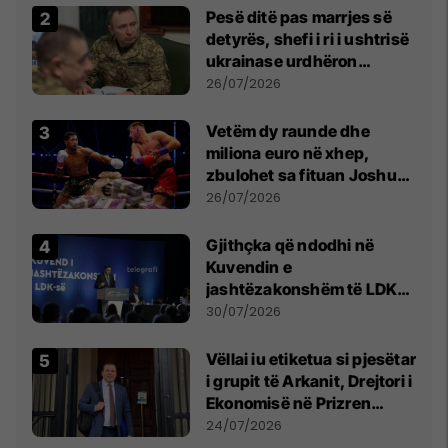
Pesë ditë pas marrjes së
detyrës, shefi i ri i ushtrisë
ukrainase urdhëron
kontroll të madh
26/07/2026
Vetëm dy raunde dhe
miliona euro në xhep,
zbulohet sa fituan Joshua
e Prenga
26/07/2026
Gjithçka që ndodhi në
Kuvendin e
jashtëzakonshëm të LDK-
së
30/07/2026
Vëllai iu etiketua si pjesëtar
i grupit të Arkanit, Drejtori i
Ekonomisë në Prizren
mohon pretendimet
24/07/2026