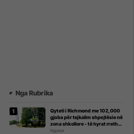
Nga Rubrika
Qyteti i Richmond me 102,000
gjoba për tejkalim shpejtësie në
zona shkollore - të hyrat rreth
6.4 milionë dollarë
Ngjarje