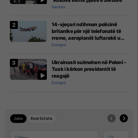
'Kosova është pjesë e Serbisë'
Serbia
14-vjeçari ndihmon policinë
britanike për një telefonatë të
rreme, aeroplanët luftarakë u
ngritën në ajër për të
Evropa
interceptuar fluturaken e Qatar
Airways që po shkonte drejt
Ukrainasit sulmohen në Poloni -
Mançesterit
Tusk i kërkon presidentit të
reagojë
Evropa
Jobs
Real Estate