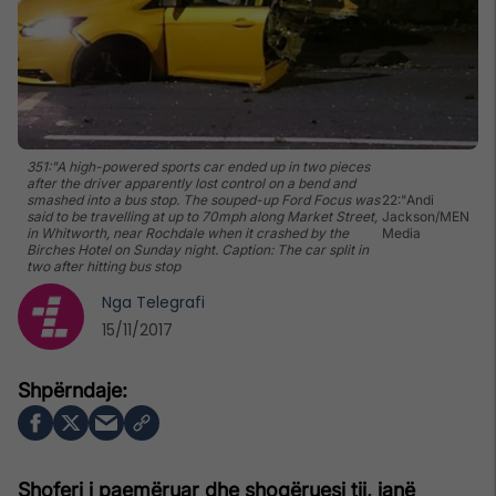
351:"A high-powered sports car ended up in two pieces
after the driver apparently lost control on a bend and
smashed into a bus stop. The souped-up Ford Focus was
22:"Andi
said to be travelling at up to 70mph along Market Street,
Jackson/MEN
in Whitworth, near Rochdale when it crashed by the
Media
Birches Hotel on Sunday night. Caption: The car split in
two after hitting bus stop
Nga
Telegrafi
15/11/2017
Shoferi i paemëruar dhe shoqëruesi tij, janë