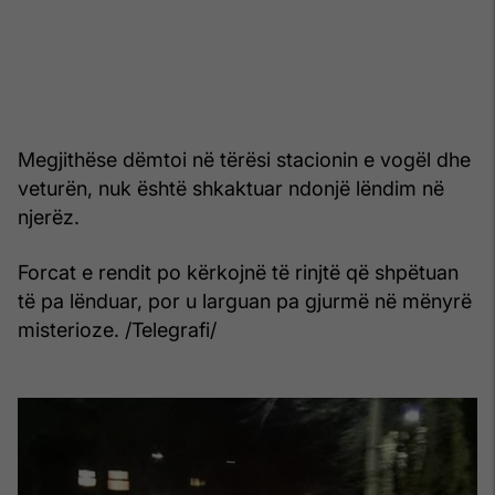
Megjithëse dëmtoi në tërësi stacionin e vogël dhe
veturën, nuk është shkaktuar ndonjë lëndim në
njerëz.
Forcat e rendit po kërkojnë të rinjtë që shpëtuan
të pa lënduar, por u larguan pa gjurmë në mënyrë
misterioze. /Telegrafi/