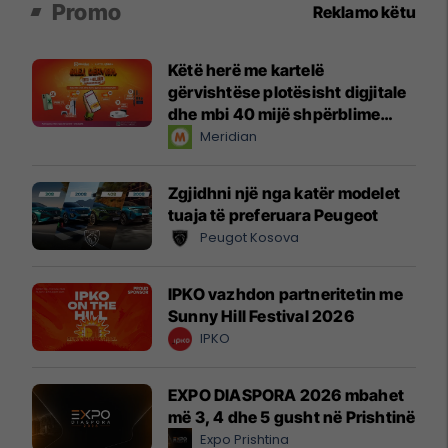
Promo
Reklamo këtu
Këtë herë me kartelë
gërvishtëse plotësisht digjitale
dhe mbi 40 mijë shpërblime
instant!
Meridian
Zgjidhni një nga katër modelet
tuaja të preferuara Peugeot
Peugot Kosova
IPKO vazhdon partneritetin me
Sunny Hill Festival 2026
IPKO
EXPO DIASPORA 2026 mbahet
më 3, 4 dhe 5 gusht në Prishtinë
Expo Prishtina