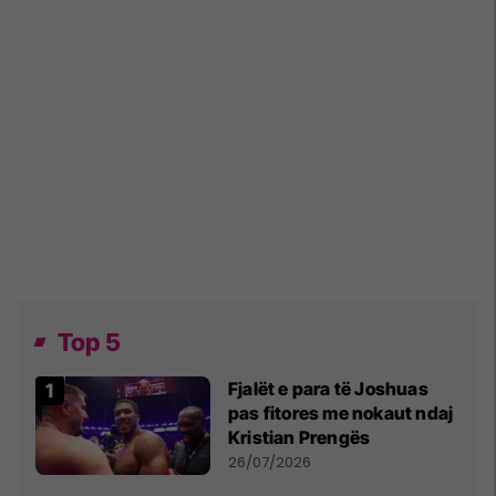
Top 5
Fjalët e para të Joshuas
pas fitores me nokaut ndaj
Kristian Prengës
26/07/2026