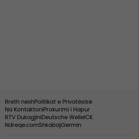
Rreth nesh
Politikat e Privatësisë
Na Kontaktoni
Prokurimi i Hapur
RTV Dukagjini
Deutsche Welle
ICK
Ndreqe.com
Shkabaj
Germin