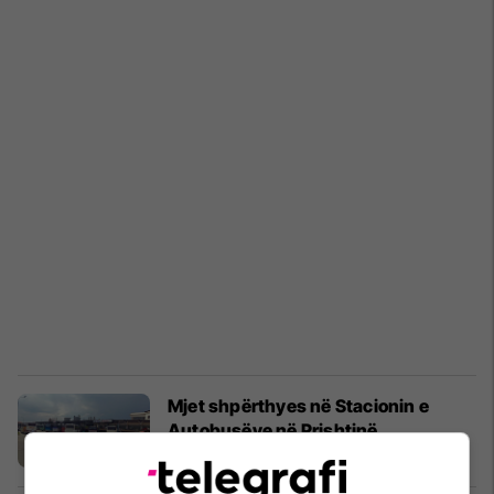
Mjet shpërthyes në Stacionin e
Autobusëve në Prishtinë
Kronika e Zezë
09/07/2016