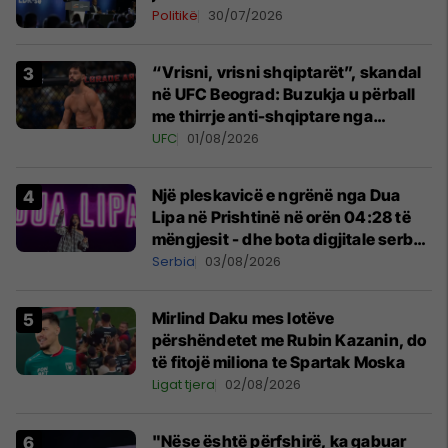
Politikë
30/07/2026
“Vrisni, vrisni shqiptarët”, skandal
në UFC Beograd: Buzukja u përball
me thirrje anti-shqiptare nga
tribunat
UFC
01/08/2026
Një pleskavicë e ngrënë nga Dua
Lipa në Prishtinë në orën 04:28 të
mëngjesit - dhe bota digjitale serbe
shpall gjendjen e luftës
Serbia
03/08/2026
Mirlind Daku mes lotëve
përshëndetet me Rubin Kazanin, do
të fitojë miliona te Spartak Moska
Ligat tjera
02/08/2026
"Nëse është përfshirë, ka gabuar