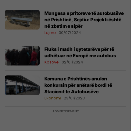
Mungesa e pritoreve të autobusëve
në Prishtinë, Sejdiu: Projekti është
në zbatim e sipër
Lajme
30/07/2024
Fluks i madh i qytetarëve për të
udhëtuar në Evropë me autobus
Kosovë
02/01/2024
Komuna e Prishtinës anulon
konkursin për anëtarë bordi të
Stacionit të Autobusëve
Ekonomi
23/01/2023