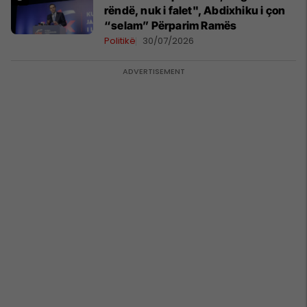
rëndë, nuk i falet", Abdixhiku i çon
“selam” Përparim Ramës
Politikë
30/07/2026