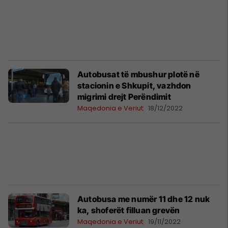
Autobusat të mbushur plotë në
stacionin e Shkupit, vazhdon
migrimi drejt Perëndimit
Maqedonia e Veriut
18/12/2022
Autobusa me numër 11 dhe 12 nuk
ka, shoferët filluan grevën
Maqedonia e Veriut
19/11/2022