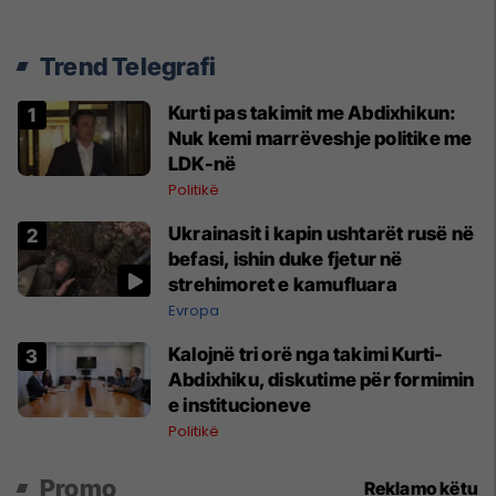
Trend Telegrafi
Kurti pas takimit me Abdixhikun:
Nuk kemi marrëveshje politike me
LDK-në
Politikë
Ukrainasit i kapin ushtarët rusë në
befasi, ishin duke fjetur në
strehimoret e kamufluara
Evropa
Kalojnë tri orë nga takimi Kurti-
Abdixhiku, diskutime për formimin
e institucioneve
Politikë
Promo
Reklamo këtu