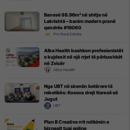
Banesë 98.96m² në shitje në
Lakrishtë – banim modern pranë
qendrës #16060
Pro Real Estate
Alba Health bashkon profesionistët
e kujdesit në një rrjet të përbashkët
në Zvicër
Alba Health
Nga UBT në skenën botërore të
robotikës: Kosova drejt Koresë së
Jugut
UBT
Plan B Creative rrit ndikimin e
biznesit tuaj online