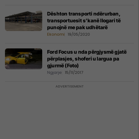
Dështon transporti ndërurban,
transportuesit s’kanë llogari të
punojnë me pak udhëtarë
Ekonomi
19/05/2020
Ford Focus u nda përgjysmë gjatë
përplasjes, shoferi u largua pa
gjurmë (Foto)
Ngjarje
15/11/2017