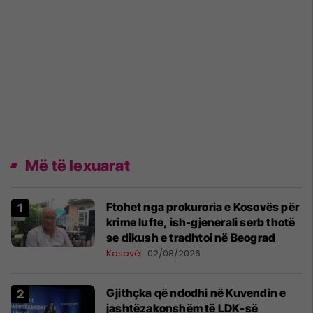
Më të lexuarat
Ftohet nga prokuroria e Kosovës për
krime lufte, ish-gjenerali serb thotë
se dikush e tradhtoi në Beograd
Kosovë
02/08/2026
Gjithçka që ndodhi në Kuvendin e
jashtëzakonshëm të LDK-së