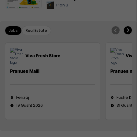
Plan B
Jobs
Real Estate
Viva Fresh Store
Viva 
Pranues Malli
Pranues mal
Ferizaj
Fushë Ko
19 Gusht 2026
31 Gusht 2