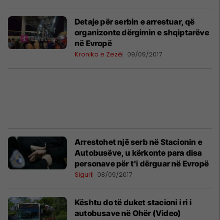
Detaje për serbin e arrestuar, që
organizonte dërgimin e shqiptarëve
në Evropë
Kronika e Zezë
09/09/2017
Arrestohet një serb në Stacionin e
Autobusëve, u kërkonte para disa
personave për t'i dërguar në Evropë
Siguri
08/09/2017
Kështu do të duket stacioni i ri i
autobusave në Ohër (Video)