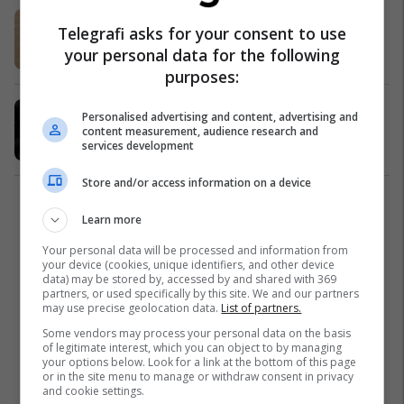
Rrahje për linja të autobusëve
Telegrafi asks for your consent to use
Kronika e Zezë
13/06/2016
your personal data for the following
purposes:
Pritjet në shi: Nga 150 stacione,
Personalised advertising and content, advertising and
vetëm 30 kanë mbuloja (Video)
content measurement, audience research and
services development
Prishtina
11/03/2016
Store and/or access information on a device
1
Learn more
Your personal data will be processed and information from
your device (cookies, unique identifiers, and other device
data) may be stored by, accessed by and shared with 369
partners, or used specifically by this site. We and our partners
may use precise geolocation data.
List of partners.
Some vendors may process your personal data on the basis
of legitimate interest, which you can object to by managing
your options below. Look for a link at the bottom of this page
or in the site menu to manage or withdraw consent in privacy
and cookie settings.