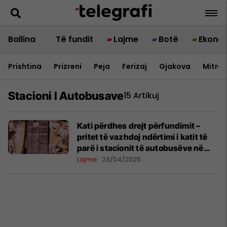
Ballina
Të fundit
Lajme
Botë
Ekono
Prishtina
Prizreni
Peja
Ferizaj
Gjakova
Mitrov
Stacioni I Autobusave
15 Artikuj
Kati përdhes drejt përfundimit –
pritet të vazhdoj ndërtimi i katit të
parë i stacionit të autobusëve në
Gjilan
Lajme
23/04/2025