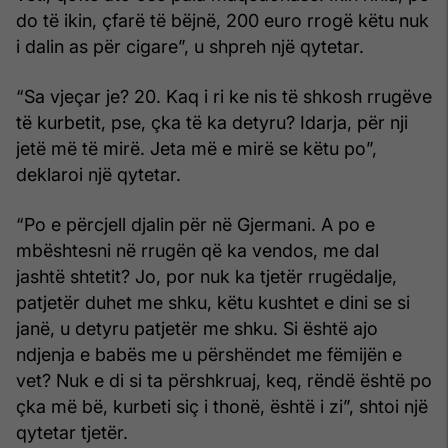
do të ikin, çfarë të bëjnë, 200 euro rrogë këtu nuk
i dalin as për cigare”, u shpreh një qytetar.
“Sa vjeçar je? 20. Kaq i ri ke nis të shkosh rrugëve
të kurbetit, pse, çka të ka detyru? Idarja, për nji
jetë më të mirë. Jeta më e mirë se këtu po”,
deklaroi një qytetar.
“Po e përcjell djalin për në Gjermani. A po e
mbështesni në rrugën që ka vendos, me dal
jashtë shtetit? Jo, por nuk ka tjetër rrugëdalje,
patjetër duhet me shku, këtu kushtet e dini se si
janë, u detyru patjetër me shku. Si është ajo
ndjenja e babës me u përshëndet me fëmijën e
vet? Nuk e di si ta përshkruaj, keq, rëndë është po
çka më bë, kurbeti siç i thonë, është i zi”, shtoi një
qytetar tjetër.