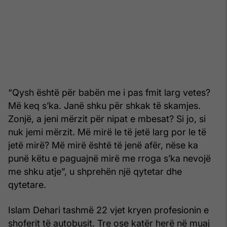
“Qysh është për babën me i pas fmit larg vetes?
Më keq s’ka. Janë shku për shkak të skamjes.
Zonjë, a jeni mërzit për nipat e mbesat? Si jo, si
nuk jemi mërzit. Më mirë le të jetë larg por le të
jetë mirë? Më mirë është të jenë afër, nëse ka
punë këtu e paguajnë mirë me rroga s’ka nevojë
me shku atje”, u shprehën një qytetar dhe
qytetare.
Islam Dehari tashmë 22 vjet kryen profesionin e
shoferit të autobusit. Tre ose katër herë në muaj