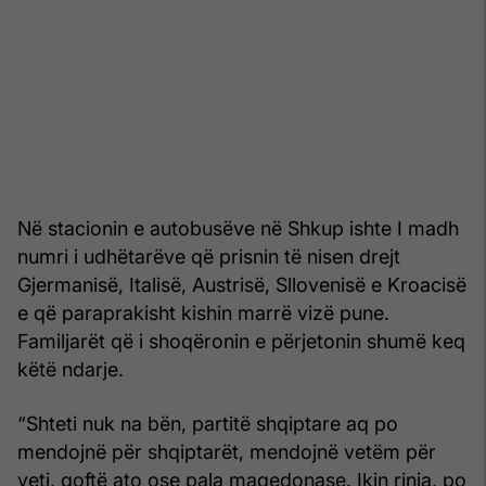
Në stacionin e autobusëve në Shkup ishte I madh
numri i udhëtarëve që prisnin të nisen drejt
Gjermanisë, Italisë, Austrisë, Sllovenisë e Kroacisë
e që paraprakisht kishin marrë vizë pune.
Familjarët që i shoqëronin e përjetonin shumë keq
këtë ndarje.
“Shteti nuk na bën, partitë shqiptare aq po
mendojnë për shqiptarët, mendojnë vetëm për
veti, qoftë ato ose pala maqedonase. Ikin rinia, po