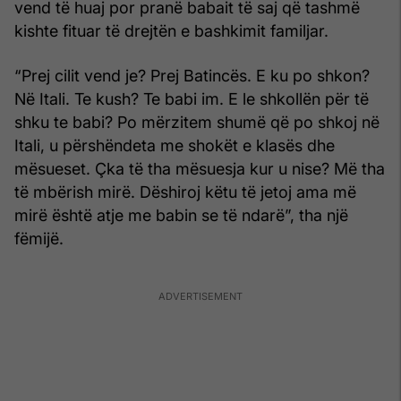
vend të huaj por pranë babait të saj që tashmë
kishte fituar të drejtën e bashkimit familjar.
“Prej cilit vend je? Prej Batincës. E ku po shkon?
Në Itali. Te kush? Te babi im. E le shkollën për të
shku te babi? Po mërzitem shumë që po shkoj në
Itali, u përshëndeta me shokët e klasës dhe
mësueset. Çka të tha mësuesja kur u nise? Më tha
të mbërish mirë. Dëshiroj këtu të jetoj ama më
mirë është atje me babin se të ndarë”, tha një
fëmijë.