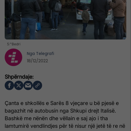
5:"Bedri
Nga
Telegrafi
18/12/2022
Çanta e shkollës e Sarës 8 vjeçare u bë pjesë e
bagazhit në autobusin nga Shkupi drejt Italisë.
Bashkë me nënën dhe vëllain e saj ajo i tha
lamtumirë vendlindjes për të nisur një jetë të re në