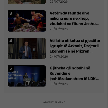
kontroll të madh
26/07/2026
Vetëm dy raunde dhe
miliona euro në xhep,
zbulohet sa fituan Joshua
e Prenga
26/07/2026
Vëllai iu etiketua si pjesëtar
i grupit të Arkanit, Drejtori i
Ekonomisë në Prizren
mohon pretendimet
24/07/2026
Gjithçka që ndodhi në
Kuvendin e
jashtëzakonshëm të LDK-
së
30/07/2026