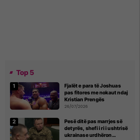
Top 5
Fjalët e para të Joshuas
pas fitores me nokaut ndaj
Kristian Prengës
26/07/2026
Pesë ditë pas marrjes së
detyrës, shefi i ri i ushtrisë
ukrainase urdhëron