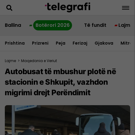
Ballina
Botërori 2026
Të fundit
Lajme
Prishtina
Prizreni
Peja
Ferizaj
Gjakova
Mitrov
Lajme
>
Maqedonia e Veriut
Autobusat të mbushur plotë në
stacionin e Shkupit, vazhdon
migrimi drejt Perëndimit