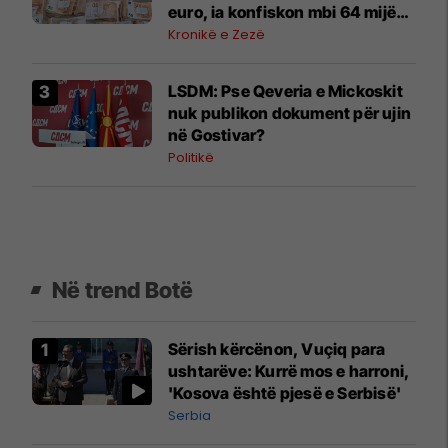
euro, ia konfiskon mbi 64 mijë
euro
Kronikë e Zezë
LSDM: Pse Qeveria e Mickoskit
nuk publikon dokument për ujin
në Gostivar?
Politikë
Në trend Botë
Sërish kërcënon, Vuçiq para
ushtarëve: Kurrë mos e harroni,
'Kosova është pjesë e Serbisë'
Serbia