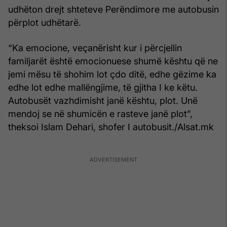
udhëton drejt shteteve Perëndimore me autobusin
përplot udhëtarë.
“Ka emocione, veçanërisht kur i përcjellin
familjarët është emocionuese shumë kështu që ne
jemi mësu të shohim lot çdo ditë, edhe gëzime ka
edhe lot edhe mallëngjime, të gjitha I ke këtu.
Autobusët vazhdimisht janë kështu, plot. Unë
mendoj se në shumicën e rasteve janë plot”,
theksoi Islam Dehari, shofer I autobusit./Alsat.mk