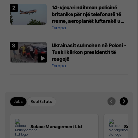
14-vjeçari ndihmon policinë
britanike për një telefonatë të
rreme, aeroplanët luftarakë u
ngritën në ajër për të
Evropa
interceptuar fluturaken e Qatar
Airways që po shkonte drejt
Ukrainasit sulmohen në Poloni -
Mançesterit
Tusk i kërkon presidentit të
reagojë
Evropa
Jobs
Real Estate
Solace Management Ltd
Solac