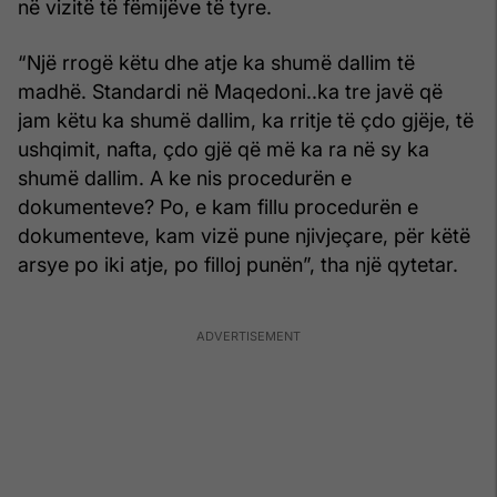
në vizitë të fëmijëve të tyre.
“Një rrogë këtu dhe atje ka shumë dallim të
madhë. Standardi në Maqedoni..ka tre javë që
jam këtu ka shumë dallim, ka rritje të çdo gjëje, të
ushqimit, nafta, çdo gjë që më ka ra në sy ka
shumë dallim. A ke nis procedurën e
dokumenteve? Po, e kam fillu procedurën e
dokumenteve, kam vizë pune njivjeçare, për këtë
arsye po iki atje, po filloj punën”, tha një qytetar.