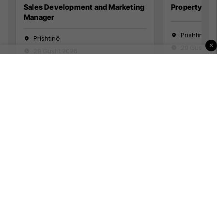
Sales Development and Marketing
Property Ma
Manager
Prishtinë
Prishtinë
×
29 Gusht 2
29 Gusht 2026