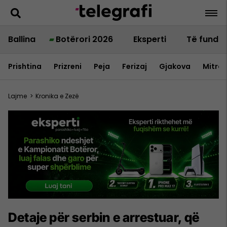
Ballina
Botërori 2026
Eksperti
Të fundit
Prishtina
Prizreni
Peja
Ferizaj
Gjakova
Mitrov
Lajme
>
Kronika e Zezë
Detaje për serbin e arrestuar, që