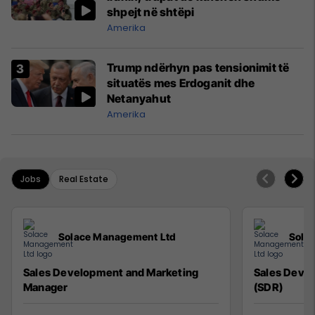
shpejt në shtëpi
Amerika
Trump ndërhyn pas tensionimit të
situatës mes Erdoganit dhe
Netanyahut
Amerika
Jobs
Real Estate
Solace Management Ltd
Sola
Sales Development and Marketing
Sales Deve
Manager
(SDR)