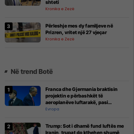
shteti
Kronika e Zezë
Përleshje mes dy familjeve në
Prizren, vritet një 27 vjeçar
Kronika e Zezë
Në trend Botë
Franca dhe Gjermania braktisin
projektin e përbashkët të
aeroplanëve luftarakë, pasi
kompanitë nuk arrijnë marrëveshje
Evropa
Trump: Sot i dhamë fund luftës me
Iranin, trupat do kthehen shumë