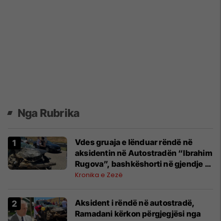
Nga Rubrika
Vdes gruaja e lënduar rëndë në
aksidentin në Autostradën “Ibrahim
Rugova”, bashkëshorti në gjendje të
rëndë
Kronika e Zezë
Aksident i rëndë në autostradë,
Ramadani kërkon përgjegjësi nga