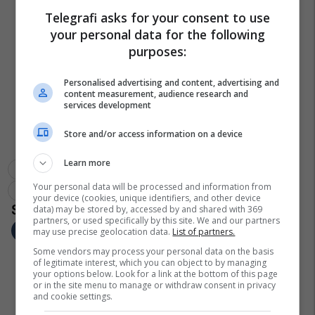
Telegrafi asks for your consent to use
your personal data for the following
purposes:
Personalised advertising and content, advertising and
content measurement, audience research and
services development
Store and/or access information on a device
Learn more
Arrestohet Serbi
Eksodi
Stacioni I Autobusave
Your personal data will be processed and information from
Arrestimi
your device (cookies, unique identifiers, and other device
data) may be stored by, accessed by and shared with 369
partners, or used specifically by this site. We and our partners
may use precise geolocation data.
List of partners.
Some vendors may process your personal data on the basis
of legitimate interest, which you can object to by managing
your options below. Look for a link at the bottom of this page
or in the site menu to manage or withdraw consent in privacy
and cookie settings.