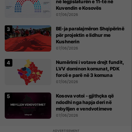
në legjislaturën e 11-të në
Kuvendin e Kosovës
07/06/2026
BE-ja paralajmëron Shqipërinë
për projektin e lidhur me
Kushnerin
07/06/2026
Numërimi i votave drejt fundit,
LVV dominon komunat, PDK
forcë e parë në 3 komuna
07/06/2026
Kosova votoi - gjithçka që
ndodhi nga hapja deri në
mbylljen e vendvotimeve
07/06/2026