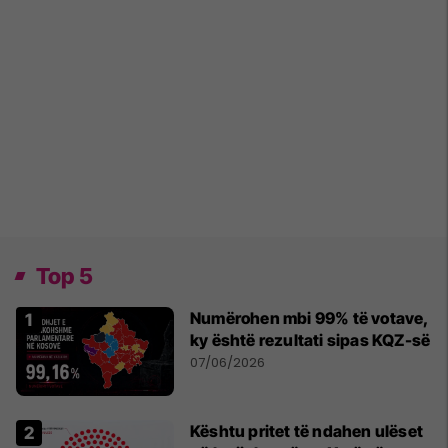
Top 5
Numërohen mbi 99% të votave,
ky është rezultati sipas KQZ-së
07/06/2026
Kështu pritet të ndahen ulëset