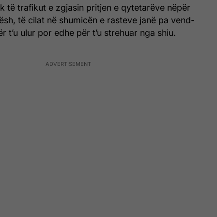
 të trafikut e zgjasin pritjen e qytetarëve nëpër
sh, të cilat në shumicën e rasteve janë pa vend-
ër t’u ulur por edhe për t’u strehuar nga shiu.