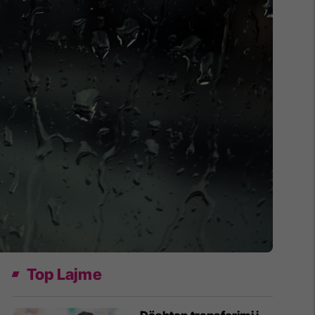
Top Lajme