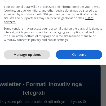
Your personal data will be processed and information from your device
(cookies, unique identifiers, and other device data) may be stored by,
accessed by and shared with 369 partners, or used specifically by this
site. We and our partners may use precise geolocation data.
List of
partners.
Some vendors may process your personal data on the basis of legitimate
interest, which you can object to by managing your options below. Look
for a link at the bottom of this page or in the site menu to manage or
withdraw consent in privacy and cookie settings.
Manage options
Consent