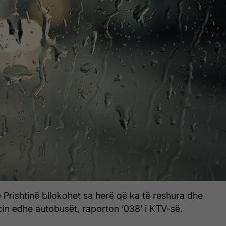
Prishtinë bllokohet sa herë që ka të reshura dhe
cin edhe autobusët, raporton ‘038’ i KTV-së.