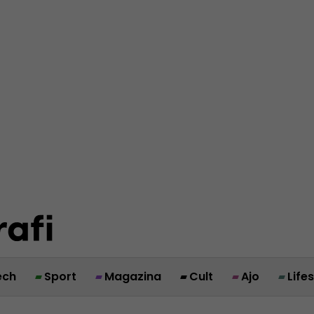
ech
Sport
Magazina
Cult
Ajo
Life