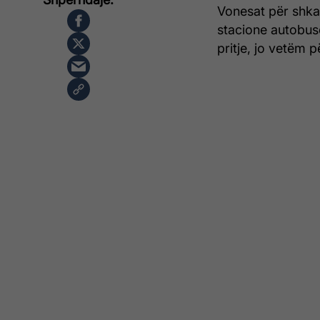
Vonesat për shkak
stacione autobusë
pritje, jo vetëm p