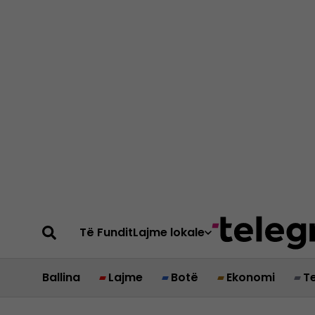
Të Fundit
Lajme lokale
Ballina
Lajme
Botë
Ekonomi
T