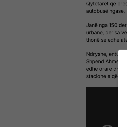
Qytetarët që pre
autobusë ngase, s
Janë nga 150 der
urbane, derisa v
thonë se edhe ata
Ndryshe, entuzias
Shpend Ahmeti, në
edhe orare dhe n
stacione e që va