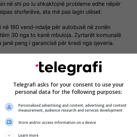
sin në shi po iu shkaktojnë probleme edhe nëpër
ipas shoferëve, ata më pas lagin ulëset.
i në 180 vend-ndalje për autobusë në zonën
etëm 30 nga to kanë mbuloja. Zyrtarët komunalë
 janë peng i garancisë për kredi nga qeveria.
t për transportin publik ishte treguar kryetari,
 fushatën e vitit 2013. Atëkohë ai pati vendosur
joftim të linjave që mungonin atëkohë nëpër
zhdojnë të mungojnë edhe sot.
Telegrafi asks for your consent to use your
personal data for the following purposes:
Personalised advertising and content, advertising and content
measurement, audience research and services development
Store and/or access information on a device
Learn more