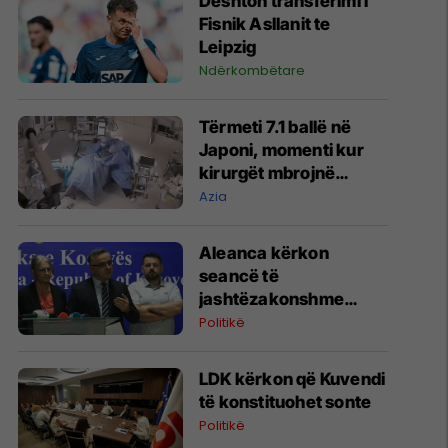
Dështon transferimi i
Fisnik Asllanit te
Leipzig
Ndërkombëtare
Tërmeti 7.1 ballë në
Japoni, momenti kur
kirurgët mbrojnë
pacientin me trupat e
Azia
tyre gjatë operacionit
Aleanca kërkon
seancë të
jashtëzakonshme
sonte për konstituimin
Politikë
e Kuvendit
LDK kërkon që Kuvendi
të konstituohet sonte
Politikë