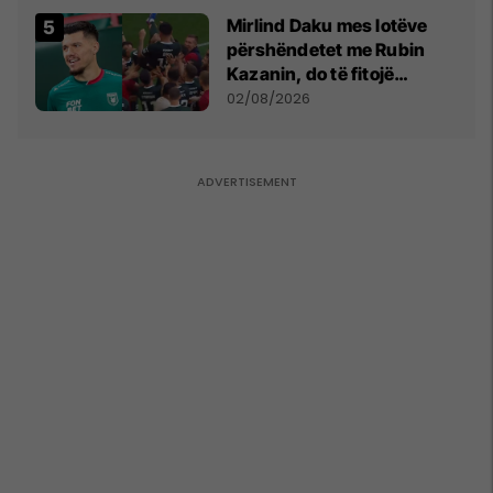
Mirlind Daku mes lotëve
përshëndetet me Rubin
Kazanin, do të fitojë
miliona te Spartak Moska
02/08/2026