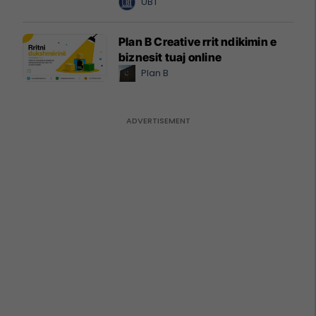
UBT
Plan B Creative rrit ndikimin e
biznesit tuaj online
Plan B