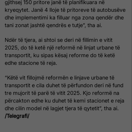
gjithsej 150 pritore janë të planifikuara në
kryeqytet. Janë 4 lloje të pritoreve të autobusëve
dhe implementimi ka filluar nga zona qendër dhe
tani zonat jashtë qendrës e tutje”, tha ai.
Ndër të tjera, ai shtoi se deri në fillimin e vitit
2025, do të ketë një reformë në linjat urbane të
transportit, ku sipas kësaj reforme do të ketë
edhe stacione të reja.
“Këtë vit fillojmë reformën e linjave urbane të
transportit e cila duhet të përfundon deri në fund
tre mujorit të parë të vitit 2025. Kjo reformë na
përcakton edhe ku duhet të kemi stacionet e reja
dhe cilin model në lagjet tjera të qytetit”, tha ai.
/Telegrafi/