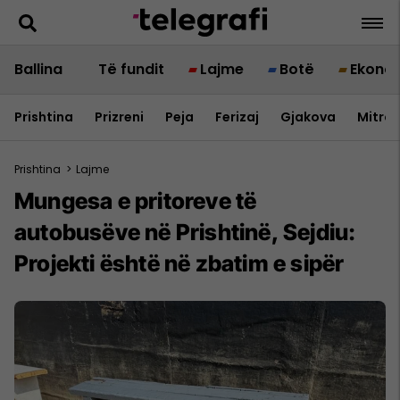
Ballina
Të fundit
Lajme
Botë
Ekono
Prishtina
Prizreni
Peja
Ferizaj
Gjakova
Mitrov
Prishtina
>
Lajme
Mungesa e pritoreve të
autobusëve në Prishtinë, Sejdiu:
Projekti është në zbatim e sipër