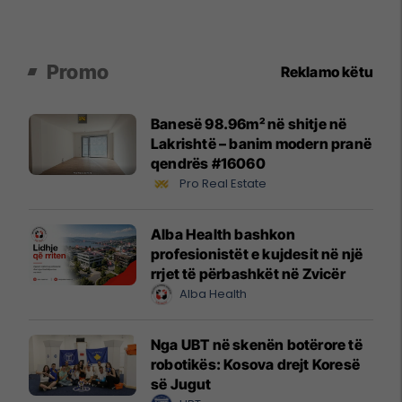
Promo
Reklamo këtu
Banesë 98.96m² në shitje në
Lakrishtë – banim modern pranë
qendrës #16060
Pro Real Estate
Alba Health bashkon
profesionistët e kujdesit në një
rrjet të përbashkët në Zvicër
Alba Health
Nga UBT në skenën botërore të
robotikës: Kosova drejt Koresë
së Jugut