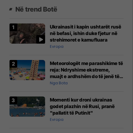
Në trend Botë
Ukrainasit i kapin ushtarët rusë
në befasi, ishin duke fjetur në
strehimoret e kamufluara
Evropa
Meteorologët me parashikime të
reja: Ndryshime ekstreme,
muajt e ardhshëm do të jenë të
pazakontë
Nga Bota
Momenti kur droni ukrainas
godet plazhin në Rusi, pranë
"pallatit të Putinit"
Evropa