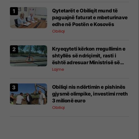
Qytetarët e Obiliqit mund të
paguajnë faturat e mbeturinave
edhe në Postën e Kosovës
Obiliqi
Kryeqyteti kërkon rregullimin e
shtyllës së ndriçimit, rasti i
është adresuar Ministrisë së
Infrastrukturës
Lajme
Obiliqi nis ndërtimin e pishinës
gjysmë olimpike, investimi rreth
3 milionë euro
Obiliqi