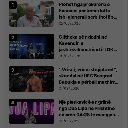
Ftohet nga prokuroria e
Kosovës për krime lufte,
ish-gjenerali serb thotë se
dikush e tradhtoi në
02/08/2026
Beograd
Gjithçka që ndodhi në
Kuvendin e
jashtëzakonshëm të LDK-
së
30/07/2026
“Vrisni, vrisni shqiptarët”,
skandal në UFC Beograd:
Buzukja u përball me thirrje
anti-shqiptare nga
01/08/2026
tribunat
Një pleskavicë e ngrënë
nga Dua Lipa në Prishtinë
në orën 04:28 të mëngjesit
- dhe bota digjitale serbe
03/08/2026
shpall gjendjen e luftës