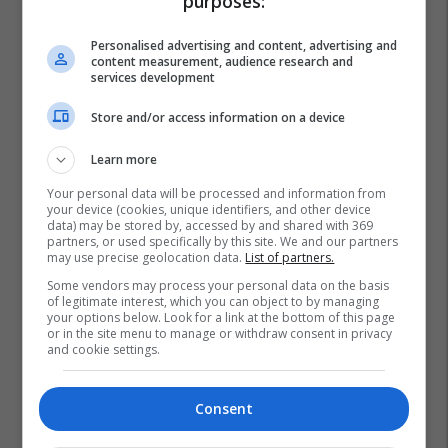
purposes:
Personalised advertising and content, advertising and
content measurement, audience research and
services development
Store and/or access information on a device
Learn more
Your personal data will be processed and information from
your device (cookies, unique identifiers, and other device
data) may be stored by, accessed by and shared with 369
partners, or used specifically by this site. We and our partners
may use precise geolocation data.
List of partners.
Stacioni I Autobusave
Problem Trafiku
Prishtina
Some vendors may process your personal data on the basis
of legitimate interest, which you can object to by managing
your options below. Look for a link at the bottom of this page
or in the site menu to manage or withdraw consent in privacy
and cookie settings.
Consent