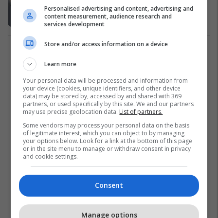
Personalised advertising and content, advertising and
polemika të shumta
content measurement, audience research and
Në Trend
20/05/2022
services development
Store and/or access information on a device
1
Learn more
Your personal data will be processed and information from
your device (cookies, unique identifiers, and other device
data) may be stored by, accessed by and shared with 369
partners, or used specifically by this site. We and our partners
may use precise geolocation data.
List of partners.
Some vendors may process your personal data on the basis
of legitimate interest, which you can object to by managing
your options below. Look for a link at the bottom of this page
or in the site menu to manage or withdraw consent in privacy
and cookie settings.
Consent
Manage options