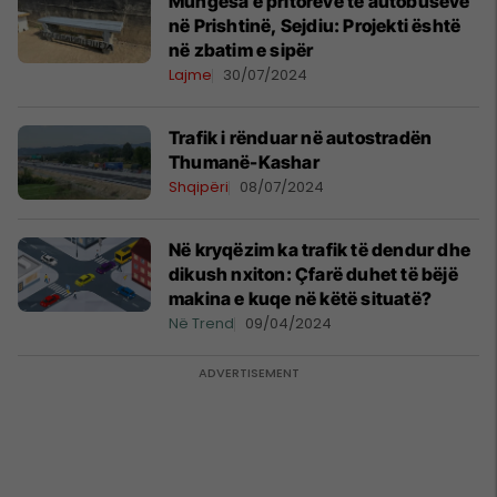
Mungesa e pritoreve të autobusëve
në Prishtinë, Sejdiu: Projekti është
në zbatim e sipër
Lajme
30/07/2024
Trafik i rënduar në autostradën
Thumanë-Kashar
Shqipëri
08/07/2024
Në kryqëzim ka trafik të dendur dhe
dikush nxiton: Çfarë duhet të bëjë
makina e kuqe në këtë situatë?
Në Trend
09/04/2024