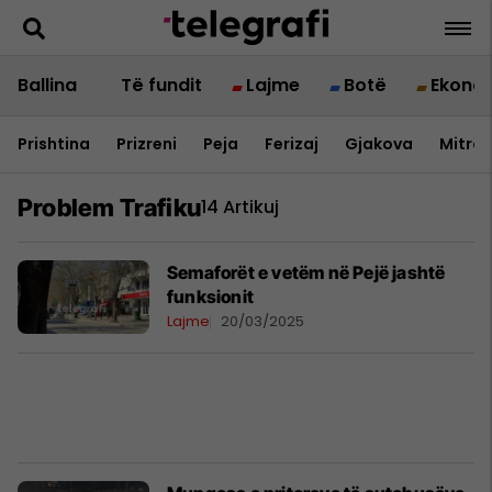
Ballina
Të fundit
Lajme
Botë
Ekono
Prishtina
Prizreni
Peja
Ferizaj
Gjakova
Mitrov
Problem Trafiku
14 Artikuj
Semaforët e vetëm në Pejë jashtë
funksionit
Lajme
20/03/2025