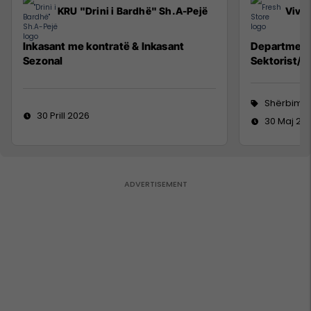
KRU "Drini i Bardhë" Sh.A-Pejë
Viva 
Inkasant me kontratë & Inkasant
Department
Sezonal
Sektorist/e
Shërbime 
30 Prill 2026
30 Maj 20