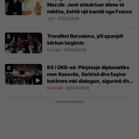
Mozzik: Janë shkaktuar dëme të
mëdha, është një bandë nga Franca
Yjet
11/04/2026
Tronditet Barcelona, ylli spanjoll
kërkon largimin
La Liga
13/04/2026
KS i OKB-së: Përplasje diplomatike
mes Kosovës, Serbisë dhe fuqive
botërore mbi dialogun, sigurinë dhe
UNMIK-un
Kosovë
09/04/2026