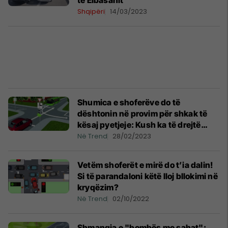
të Elbasanit
Shqipëri
14/03/2023
Shumica e shoferëve do të
dështonin në provim për shkak të
kësaj pyetjeje: Kush ka të drejtë
kalimi në këtë kryqëzim?
Në Trend
28/02/2023
Vetëm shoferët e mirë do t’ia dalin!
Si të parandaloni këtë lloj bllokimi në
kryqëzim?
Në Trend
02/10/2022
Shmangia e "bombës me sahat":