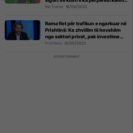
sigurt se kush e ka përparësi kalimi
këtu, zgjidheni ju
Në Trend
18/09/2023
Rama flet për trafikun e ngarkuar në
Prishtinë: Ka zhvillim të hovshëm
nga sektori privat, pak investime
kapitale në sektorin publik
Prishtina
10/05/2023