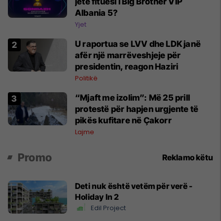
jetë fituesi i Big Brother VIP
Albania 5?
Yjet
U raportua se LVV dhe LDK janë
afër një marrëveshjeje për
presidentin, reagon Haziri
Politikë
“Mjaft me izolim”: Më 25 prill
protestë për hapjen urgjente të
pikës kufitare në Çakorr
Lajme
Promo
Reklamo këtu
Deti nuk është vetëm për verë -
Holiday In 2
Edil Project