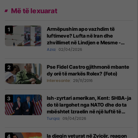
Më të lexuarat
Armëpushim apo vazhdim të
luftimeve? Lufta në Iran dhe
zhvillimet në Lindjen e Mesme -
MINUTË PAS MINUTE
Azia
02/04/2026
Pse Fidel Castro gjithmonë mbante
dy orë të markës Rolex? (Foto)
Interesante
29/11/2016
Ish-zyrtari amerikan, Kent: SHBA-ja
do të largohet nga NATO dhe do ta
mbështet Izraelin në një luftë të
mundshme me Turqinë në Siri
Turqia
09/04/2026
Ia djegin veturat në Zvicër, reagon