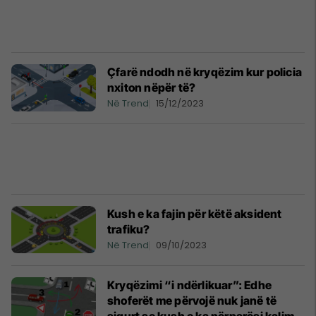
Çfarë ndodh në kryqëzim kur policia
nxiton nëpër të?
Në Trend
15/12/2023
Kush e ka fajin për këtë aksident
trafiku?
Në Trend
09/10/2023
Kryqëzimi “i ndërlikuar”: Edhe
shoferët me përvojë nuk janë të