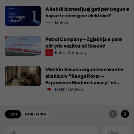
A është biznesi juaj gati për tregun e
hapur të energjisë elektrike?
Enerco
Petrol Company – Zgjedhja e parë
për çdo vozitës në Kosovë
Petrol Company
Mektrin Kosova organizon eventin
ekskluziv “Range Rover –
Experience Modern Luxury” në
Prishtinë
Mektrin Motors
Jobs
Real Estate