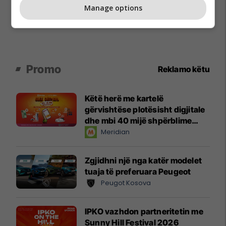
Manage options
Promo
Reklamo këtu
Këtë herë me kartelë
gërvishtëse plotësisht digjitale
dhe mbi 40 mijë shpërblime
instant!
Meridian
Zgjidhni një nga katër modelet
tuaja të preferuara Peugeot
Peugot Kosova
IPKO vazhdon partneritetin me
Sunny Hill Festival 2026