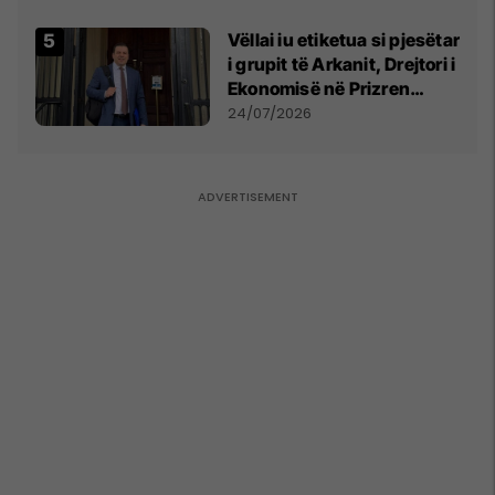
Vëllai iu etiketua si pjesëtar
i grupit të Arkanit, Drejtori i
Ekonomisë në Prizren
mohon pretendimet
24/07/2026