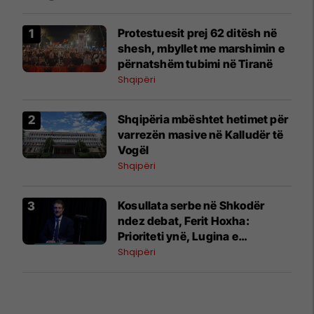
Protestuesit prej 62 ditësh në
shesh, mbyllet me marshimin e
përnatshëm tubimi në Tiranë
Shqipëri
Shqipëria mbështet hetimet për
varrezën masive në Kalludër të
Vogël
Shqipëri
Kosullata serbe në Shkodër
ndez debat, Ferit Hoxha:
Prioriteti ynë, Lugina e
Preshevës
Shqipëri