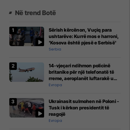
Në trend Botë
Sërish kërcënon, Vuçiq para
ushtarëve: Kurrë mos e harroni,
'Kosova është pjesë e Serbisë'
Serbia
14-vjeçari ndihmon policinë
britanike për një telefonatë të
rreme, aeroplanët luftarakë u
ngritën në ajër për të
Evropa
interceptuar fluturaken e Qatar
Airways që po shkonte drejt
Ukrainasit sulmohen në Poloni -
Mançesterit
Tusk i kërkon presidentit të
reagojë
Evropa