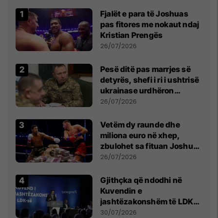
Fjalët e para të Joshuas
pas fitores me nokaut ndaj
Kristian Prengës
26/07/2026
Pesë ditë pas marrjes së
detyrës, shefi i ri i ushtrisë
ukrainase urdhëron
kontroll të madh
26/07/2026
Vetëm dy raunde dhe
miliona euro në xhep,
zbulohet sa fituan Joshua
e Prenga
26/07/2026
Gjithçka që ndodhi në
Kuvendin e
jashtëzakonshëm të LDK-
së
30/07/2026