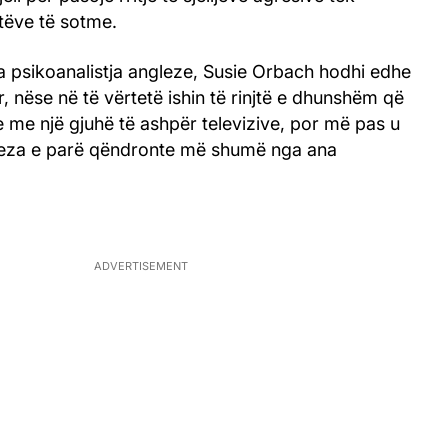
tëve të sotme.
a psikoanalistja angleze, Susie Orbach hodhi edhe
r, nëse në të vërtetë ishin të rinjtë e dhunshëm që
 me një gjuhë të ashpër televizive, por më pas u
teza e parë qëndronte më shumë nga ana