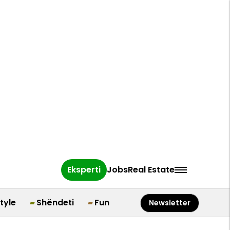
Eksperti
Jobs
Real Estate
style
Shëndeti
Fun
Newsletter