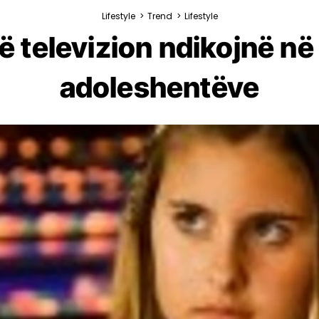
Lifestyle
>
Trend
>
Lifestyle
në televizion ndikojnë në
adoleshentëve