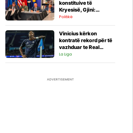
konstituive të
Kryesisë, Gjini:
Gjashtë pikat e
Politikë
Aleancës janë të
panegociueshme
Vinicius kërkon
kontratë rekord për të
vazhduar te Real
Madridi - klubi mes dy
La Liga
rrugëve