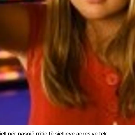
sjell për pasojë rritje të sjelljeve agresive tek