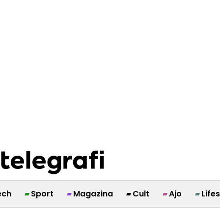
ech
Sport
Magazina
Cult
Ajo
Life