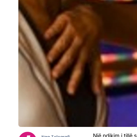
Një ndikim i tillë 