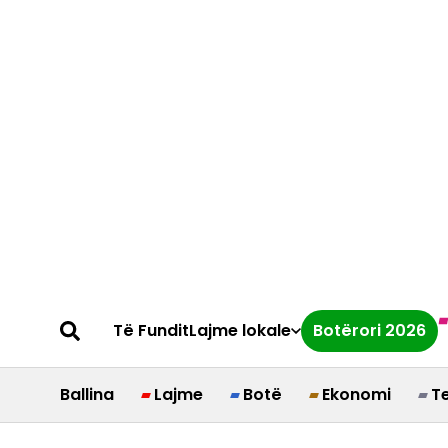
Të Fundit
Lajme lokale
Botërori 2026
Ballina
Lajme
Botë
Ekonomi
T