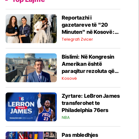
Reportazhi i
gazetareve të "20
Minuten" në Kosovë:
Nga mikpritja dhe jeta e
Telegrafi Zvicer
diasporës te mega-
dasma me mbi 400 të
Bislimi: Në Kongresin
ftuar
Amerikan është
paraqitur rezoluta që
kundërshton mbajtjen
Kosovë
e Asamblesë
Parlamentare të
Zyrtare: LeBron James
OSBE-së në Beograd
transferohet te
Philadelphia 76ers
NBA
Pas mbledhjes