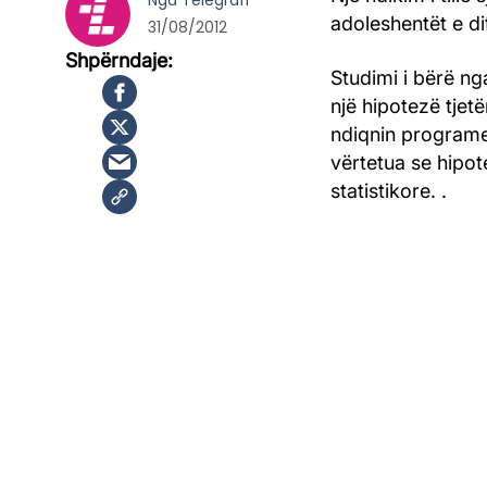
Nga
Telegrafi
adoleshentët e di
31/08/2012
Studimi i bërë ng
një hipotezë tjetë
ndiqnin programe
vërtetua se hipo
statistikore. .