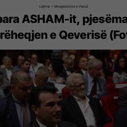
Lajme
>
Maqedonia e Veriut
a para ASHAM-it, pjesëma
rëheqjen e Qeverisë (Fo