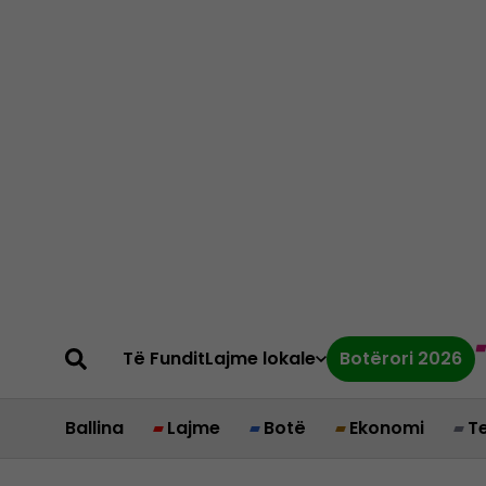
Të Fundit
Lajme lokale
Botërori 2026
Ballina
Lajme
Botë
Ekonomi
T