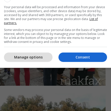
Your personal data will be processed and information from your device
(cookies, unique identifiers, and other device data) may be stored by,
accessed by and shared with 369 partners, or used specifically by this
site. We and our partners may use precise geolocation data.
List of
partners.
Some vendors may process your personal data on the basis of legitimate
interest, which you can object to by managing your options below. Look
for a link at the bottom of this page or in the site menu to manage or
withdraw consent in privacy and cookie settings.
Manage options
Consent