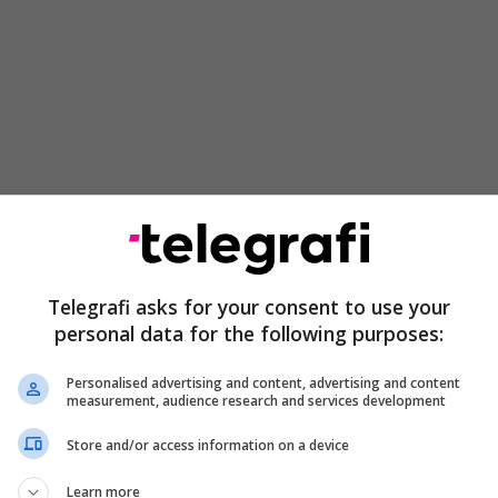
të pranohet në debatin e sot në ASHAM deklarata e
Telegrafi asks for your consent to use your
s për linjat e saj të kuqe dhe strategjisë për
personal data for the following purposes:
 identitetit, gjuhës, historisë dhe kulturës së shtetit.
Personalised advertising and content, advertising and content
measurement, audience research and services development
Store and/or access information on a device
Learn more