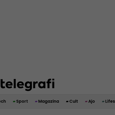
ech
Sport
Magazina
Cult
Ajo
Life