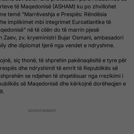
rteve të Maqedonisë (ASHAM) ku po zhvillohet
me temë "Marrëveshja e Prespës: Rëndësia
e implikimet mbi integrimet Euroatlantike të
qedonisë" në të cilën do të marrin pjesë
n Zaev, zv. kryeministri Bujar Osmani, ambasadori
ily dhe diplomat tjerë nga vendet e ndryshme.
ojnë, siç thonë, të shprehin pakënaqësitë e tyre për
respës dhe ndryshimit të emrit të Republikës së
shprehën se ndjehen të shqetësuar nga rrezikimi i
publikës së Maqedonisë dhe kërkojnë dorëheqjen e
t.