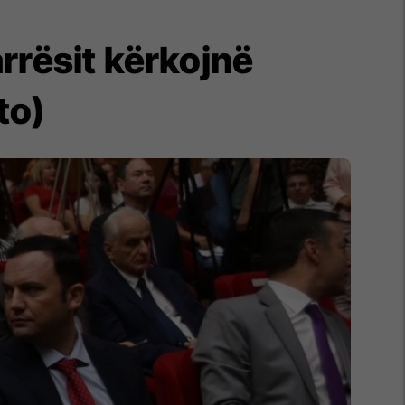
rrësit kërkojnë
to)