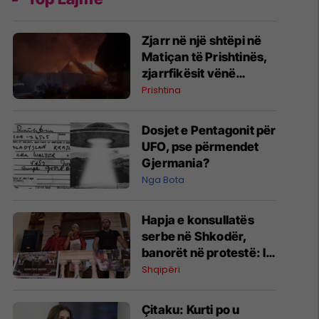
Zjarr në një shtëpi në
Matiçan të Prishtinës,
zjarrfikësit vënë
situatën nën kontroll
Prishtina
Dosjet e Pentagonit për
UFO, pse përmendet
Gjermania?
Nga Bota
Hapja e konsullatës
serbe në Shkodër,
banorët në protestë: I
kemi të freskëta
Shqipëri
plagët, kemi vuajtur
shumë
Çitaku: Kurti po u