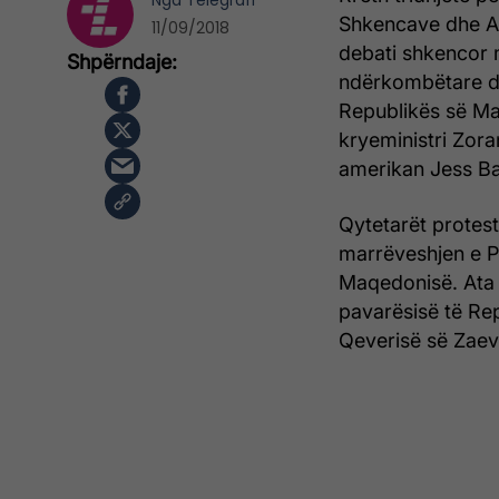
Nga
Telegrafi
Shkencave dhe A
11/09/2018
debati shkencor 
ndërkombëtare dh
Republikës së Ma
kryeministri Zora
amerikan Jess Ba
Qytetarët protest
marrëveshjen e P
Maqedonisë. Ata 
pavarësisë të Re
Qeverisë së Zaevi