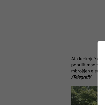
Ata kërkojnë që 
popullit maqedona
mbrojtjen e emrit,
/Telegrafi/