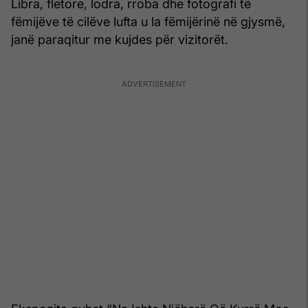
Libra, fletore, lodra, rroba dhe fotografi të
fëmijëve të cilëve lufta u la fëmijërinë në gjysmë,
janë paraqitur me kujdes për vizitorët.