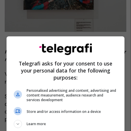
Foto të fëmijëve duke u ngrohur në një mal pasi kishin ikur
nga shtëpitë e tyre.
Telegrafi asks for your consent to use
your personal data for the following
Vrasja e fëmijëve në zona lufte vazhdon edhe sot
purposes:
në shumë vende të botës.
Personalised advertising and content, advertising and
content measurement, audience research and
Sipas organizatës që merret me mbrojtjen e të
services development
drejtave të fëmijëve, Save the Children, gjatë
dekadës së fundit, 25 fëmijë janë vrarë ose
Store and/or access information on a device
plagosur çdo ditë në konflikte të ndryshme.
Learn more