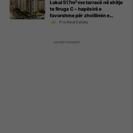
Lokal 517m² me tarracë në shitje
te Rruga C – hapësirë e
favorshme për zhvillimin e
biznesit #15796
Pro Real Estate