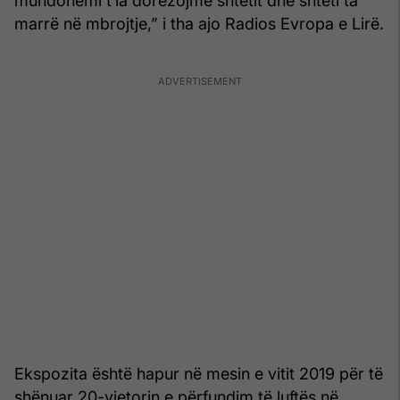
mundohemi t’ia dorëzojmë shtetit dhe shteti ta
marrë në mbrojtje,” i tha ajo Radios Evropa e Lirë.
Ekspozita është hapur në mesin e vitit 2019 për të
shënuar 20-vjetorin e përfundim të luftës në