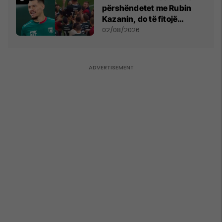
përshëndetet me Rubin
Kazanin, do të fitojë
miliona te Spartak Moska
02/08/2026