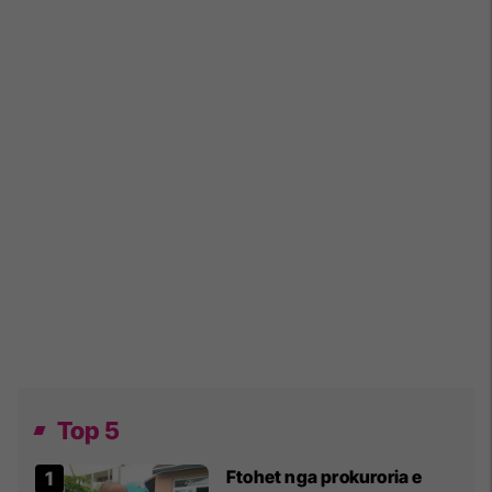
Top 5
Ftohet nga prokuroria e