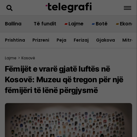
Ballina
Të fundit
Lajme
Botë
Ekono
Prishtina
Prizreni
Peja
Ferizaj
Gjakova
Mitrov
Lajme
>
Kosovë
Fëmijët e vrarë gjatë luftës në
Kosovë: Muzeu që tregon për një
fëmijëri të lënë përgjysmë