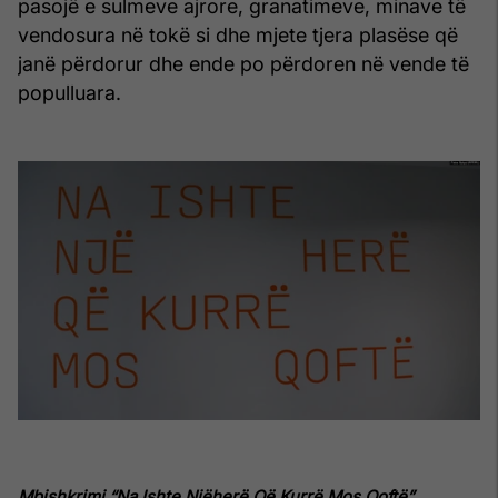
pasojë e sulmeve ajrore, granatimeve, minave të
vendosura në tokë si dhe mjete tjera plasëse që
janë përdorur dhe ende po përdoren në vende të
populluara.
Mbishkrimi “Na Ishte Njëherë Që Kurrë Mos Qoftë”.