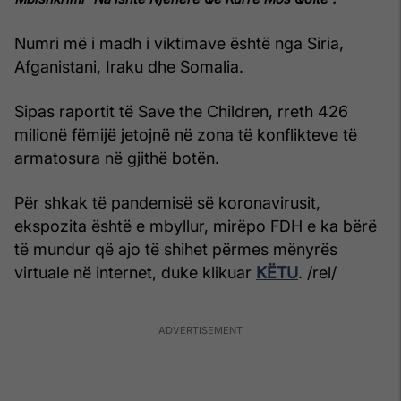
Numri më i madh i viktimave është nga Siria,
Afganistani, Iraku dhe Somalia.
Sipas raportit të Save the Children, rreth 426
milionë fëmijë jetojnë në zona të konflikteve të
armatosura në gjithë botën.
Për shkak të pandemisë së koronavirusit,
ekspozita është e mbyllur, mirëpo FDH e ka bërë
të mundur që ajo të shihet përmes mënyrës
virtuale në internet, duke klikuar
KËTU
. /rel/