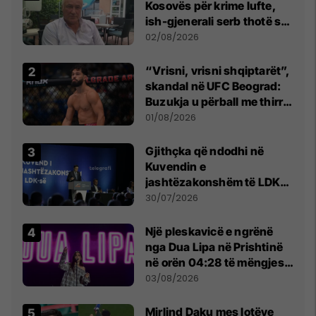
Kosovës për krime lufte,
ish-gjenerali serb thotë se
dikush e tradhtoi në
02/08/2026
Beograd
“Vrisni, vrisni shqiptarët”,
skandal në UFC Beograd:
Buzukja u përball me thirrje
anti-shqiptare nga
01/08/2026
tribunat
Gjithçka që ndodhi në
Kuvendin e
jashtëzakonshëm të LDK-
së
30/07/2026
Një pleskavicë e ngrënë
nga Dua Lipa në Prishtinë
në orën 04:28 të mëngjesit
- dhe bota digjitale serbe
03/08/2026
shpall gjendjen e luftës
Mirlind Daku mes lotëve