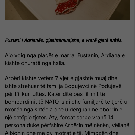
Fustani i Adrianës, gjashtëmuajshe, e vrarë gjatë luftës.
Ajo vdiq nga plagët e marra. Fustanin, Ardiana e
kishte dhuratë nga halla.
Arbëri kishte vetëm 7 vjet e gjashtë muaj dhe
ishte strehuar të familja Bogujevci në Podujevë
për t’i ikur luftës. Katër ditë pas fillimit të
bombardimit të NATO-s ai dhe familjarë të tjerë u
nxorën nga shtëpia dhe u dërguan në oborrin e
një shtëpie tjetër. Aty, forcat serbe vranë 14
persona duke përfshirë Arbërin më nënën, vëllanë
Albionin dhe me dy motrat e tij, Mimozën dhe