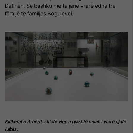
Dafinën. Së bashku me ta janë vrarë edhe tre
fëmijë të familjes Bogujevci.
Kilikerat e Arbërit, shtatë vjeç e gjashtë muaj, i vrarë gjatë
luftës.