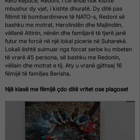
Këto këpucë, Redoni, i cili ende nuk kishte
mbushur dy vjet, i kishte dhuratë. Dy ditë pas
fillimit të bombardimeve të NATO-s, Redoni së
bashku me motrat, Herolindën dhe Majlindën,
vëllanë Altinin, nënën dhe familjarë të tjerë janë
futur me forcë në një lokal picerie në Suharekë.
Lokali është sulmuar nga forcat serbe ku mbeten
të vrarë 45 persona, së bashku me Redonin,
vëllain dhe motrat e tij. Aty u vranë gjithsej 16
fëmijë të familjes Berisha.
Një klasë me fëmijë çdo ditë vritet ose plagoset