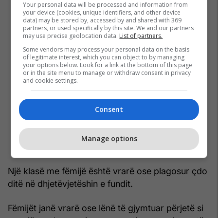
Your personal data will be processed and information from
your device (cookies, unique identifiers, and other device
data) may be stored by, accessed by and shared with 369
partners, or used specifically by this site. We and our partners
may use precise geolocation data.
List of partners.
Some vendors may process your personal data on the basis
of legitimate interest, which you can object to by managing
your options below. Look for a link at the bottom of this page
or in the site menu to manage or withdraw consent in privacy
and cookie settings.
Consent
Manage options
Një klasë me fëmijë është vrarë ose plagosur çdo
ditë në dhjetëvjetëshin e fundit.
Fëmijët janë vrarë ose lënë të gjymtuar përjetë si