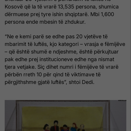
Kosovë që la të vrarë 13,535 persona, shumica
dërmuese prej tyre ishin shqiptarë. Mbi 1,600
persona ende mbesin të zhdukur.
“Ne e kemi parë se edhe pas 20 vjetëve të
mbarimit të luftës, kjo kategori – vrasja e fëmijëve
– që është shumë e ndjeshme, është përkujtuar
pak edhe prej institucioneve edhe nga nismat
tjera vetjake. Siç dihet numri i fëmijëve të vrarë
përbën rreth 10 për qind të viktimave të
përgjithshme gjatë luftës”, shtoi Dedi.