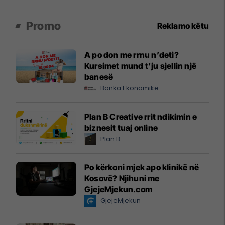
Promo
Reklamo këtu
A po don me rrnu n’deti?
Kursimet mund t’ju sjellin një
banesë
Banka Ekonomike
Plan B Creative rrit ndikimin e
biznesit tuaj online
Plan B
Po kërkoni mjek apo klinikë në
Kosovë? Njihuni me
GjejeMjekun.com
GjejeMjekun