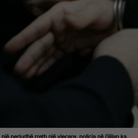
një periudhë rreth një vjeçare, policia në Gjilan ka