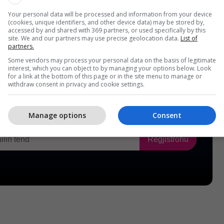
Your personal data will be processed and information from your device
(cookies, unique identifiers, and other device data) may be stored by,
accessed by and shared with 369 partners, or used specifically by this
site. We and our partners may use precise geolocation data.
List of
partners.
Some vendors may process your personal data on the basis of legitimate
interest, which you can object to by managing your options below. Look
for a link at the bottom of this page or in the site menu to manage or
withdraw consent in privacy and cookie settings.
Manage options
Consent