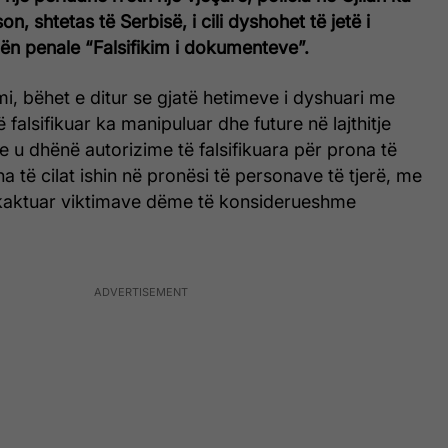
on, shtetas të Serbisë, i cili dyshohet të jetë i
ën penale “Falsifikim i dokumenteve”.
mi, bëhet e ditur se gjatë hetimeve i dyshuari me
falsifikuar ka manipuluar dhe future në lajthitje
 u dhënë autorizime të falsifikuara për prona të
a të cilat ishin në pronësi të personave të tjerë, me
hkaktuar viktimave dëme të konsiderueshme