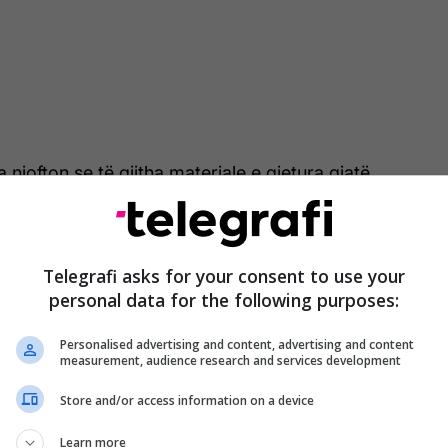
ia njofton se të gjitha materiale e gjetura gjatë
dhen me rastin janë konfiskuar dhe se sipas tyre, do
mi materiale në Gjykatë.
Telegrafi asks for your consent to use your
restimit është dërguar në polici, ku edhe është
personal data for the following purposes:
ani të avokatit mbrojtës.
Personalised advertising and content, advertising and content
urorit të Shtetit i dyshuari ndalohet në mbajtje për
measurement, audience research and services development
hetimet në lidhje me rastin janë duke vazhduar në
Store and/or access information on a device
kurorinë e Shtetit.
/Telegrafi/
Learn more