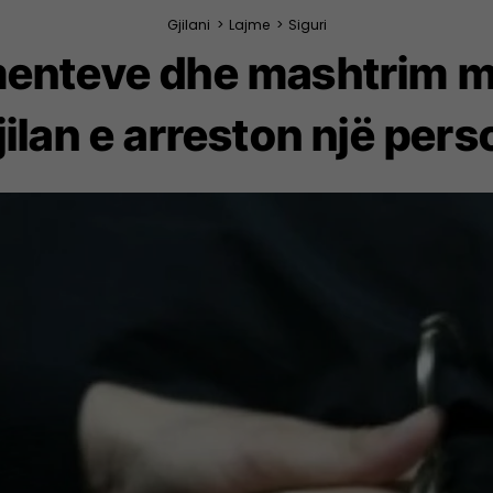
Gjilani
>
Lajme
>
Siguri
menteve dhe mashtrim me
jilan e arreston një pers