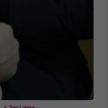
Top Lajme