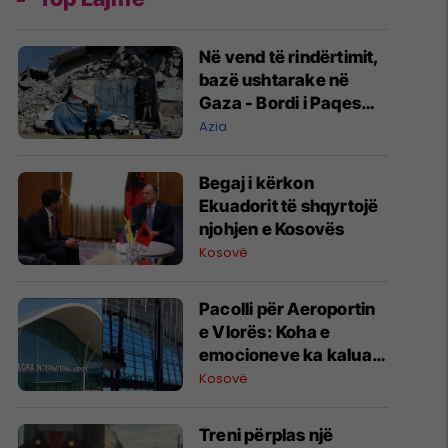
Në vend të rindërtimit,
bazë ushtarake në
Gaza - Bordi i Paqes
jep kontratën e parë
Azia
Begaj i kërkon
Ekuadorit të shqyrtojë
njohjen e Kosovës
Kosovë
Pacolli për Aeroportin
e Vlorës: Koha e
emocioneve ka kaluar,
do t’i drejtohemi
Kosovë
arbitrazhit dhe
drejtësisë
Treni përplas një