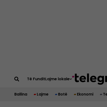
Të Fundit
Lajme lokale
Ballina
Lajme
Botë
Ekonomi
T