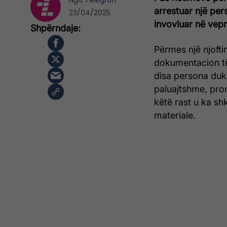
Nga
Telegrafi
arrestuar një pers
23/04/2025
invovluar në vepr
Përmes një njofti
dokumentacion të 
disa persona duke
paluajtshme, pron
këtë rast u ka s
materiale.