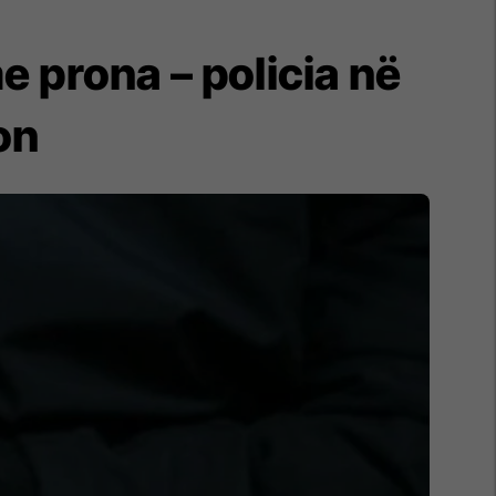
 prona – policia në
on