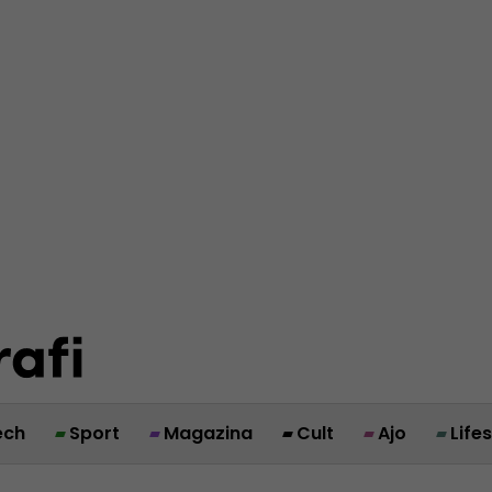
ech
Sport
Magazina
Cult
Ajo
Life