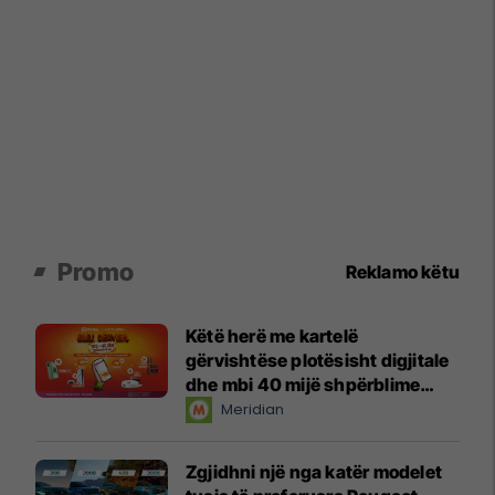
Promo
Reklamo këtu
Këtë herë me kartelë
gërvishtëse plotësisht digjitale
dhe mbi 40 mijë shpërblime
instant!
Meridian
Zgjidhni një nga katër modelet