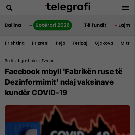
Ballina
Botërori 2026
Të fundit
Lajme
Prishtina
Prizreni
Peja
Ferizaj
Gjakova
Mitrov
Botë
>
Nga-bota
>
Evropa
Facebook mbyll 'Fabrikën ruse të
Dezinformimit' ndaj vaksinave
kundër COVID-19