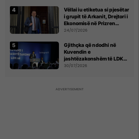
Vëllai iu etiketua si pjesëtar
i grupit të Arkanit, Drejtori i
Ekonomisë në Prizren
mohon pretendimet
24/07/2026
Gjithçka që ndodhi në
Kuvendin e
jashtëzakonshëm të LDK-
së
30/07/2026