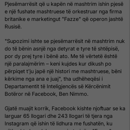
Pjesëmarrësit që u kapën në mashtrim ishin pjesë
e një fushate mashtruese të orkestruar nga firma
britanike e marketingut "Fazze" që operon jashtë
Rusisë.
"Supozimi ishte se pjesëmarrësit në mashtrim nuk
do të bënin asnjë nga detyrat e tyre të shtëpisë,
por dy prej tyre i bënë ato. Me të vërtetë është
një paralajmërim – keni kujdes kur dikush po
përpiqet t'ju japë një histori me mashtruese, bëni
kërkime nga ana e juaj", tha udhëheqësi i
Departamentit të Inteligjencës së Kërcënimit
Botëror në Facebook, Ben Nimmo.
Gjatë muajit korrik, Facebook kishte njoftuar se ka
larguar 65 llogari dhe 243 llogari të tjera nga
Instagram që ishin të lidhura me fushatën, ku