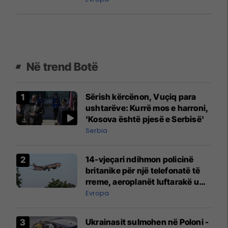
Në trend Botë
Sërish kërcënon, Vuçiq para
ushtarëve: Kurrë mos e harroni,
'Kosova është pjesë e Serbisë'
Serbia
14-vjeçari ndihmon policinë
britanike për një telefonatë të
rreme, aeroplanët luftarakë u
ngritën në ajër për të
Evropa
interceptuar fluturaken e Qatar
Airways që po shkonte drejt
Ukrainasit sulmohen në Poloni -
Mançesterit