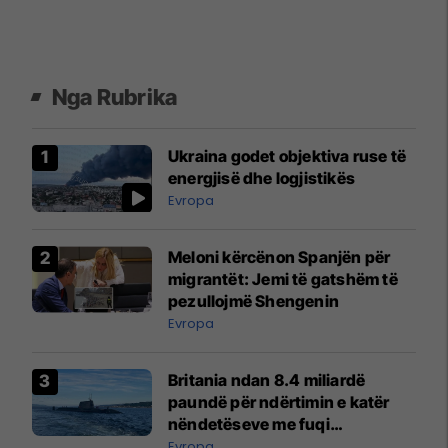
Nga Rubrika
Ukraina godet objektiva ruse të
energjisë dhe logjistikës
Evropa
Meloni kërcënon Spanjën për
migrantët: Jemi të gatshëm të
pezullojmë Shengenin
Evropa
Britania ndan 8.4 miliardë
paundë për ndërtimin e katër
nëndetëseve me fuqi
bërthamore
Evropa