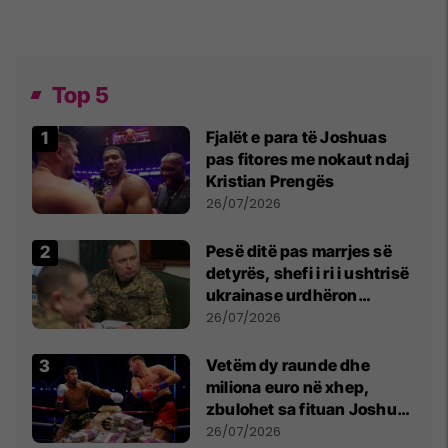
Top 5
Fjalët e para të Joshuas
pas fitores me nokaut ndaj
Kristian Prengës
26/07/2026
Pesë ditë pas marrjes së
detyrës, shefi i ri i ushtrisë
ukrainase urdhëron
kontroll të madh
26/07/2026
Vetëm dy raunde dhe
miliona euro në xhep,
zbulohet sa fituan Joshua
e Prenga
26/07/2026