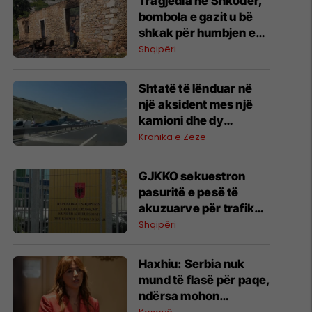
Tragjedia në Shkodër,
bombola e gazit u bë
shkak për humbjen e
jetës së nënës dhe dy
Shqipëri
fëmijëve
Shtatë të lënduar në
një aksident mes një
kamioni dhe dy
veturave në
Kronika e Zezë
autostradën “Ibrahim
Rugova”
GJKKO sekuestron
pasuritë e pesë të
akuzuarve për trafik
droge, bllokohen
Shqipëri
banesa, vetura dhe
llogari bankare
Haxhiu: Serbia nuk
mund të flasë për paqe,
ndërsa mohon