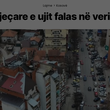
Lajme
>
Kosovë
çare e ujit falas në veri