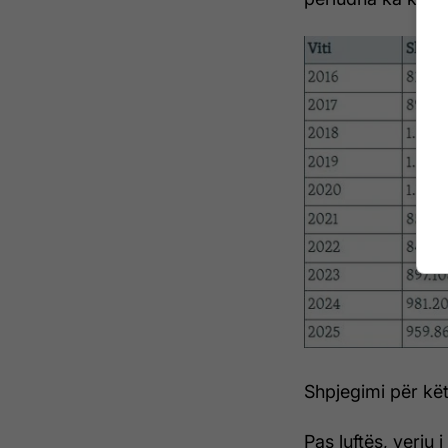
Shpjegimi për kët
Pas luftës, veriu