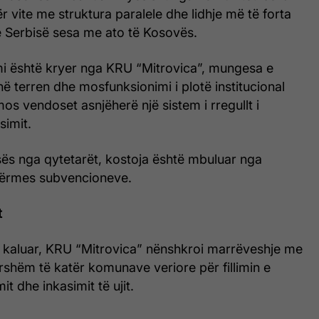
r vite me struktura paralele dhe lidhje më të forta
e Serbisë sesa me ato të Kosovës.
mi është kryer nga KRU “Mitrovica”, mungesa e
 në terren dhe mosfunksionimi i plotë institucional
os vendoset asnjëherë një sistem i rregullt i
simit.
ës nga qytetarët, kostoja është mbuluar nga
 përmes subvencioneve.
t
t të kaluar, KRU “Mitrovica” nënshkroi marrëveshje me
rshëm të katër komunave veriore për fillimin e
it dhe inkasimit të ujit.