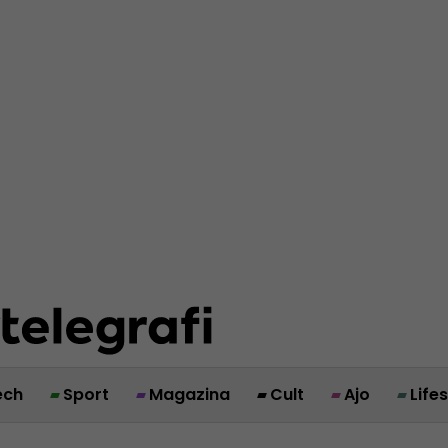
ech
Sport
Magazina
Cult
Ajo
Life