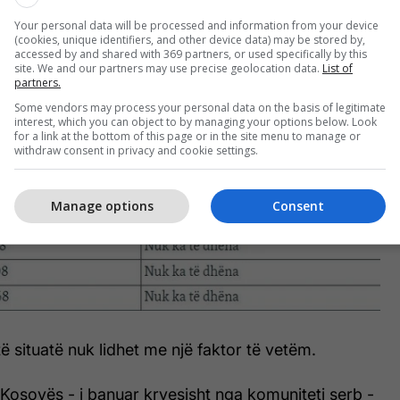
Your personal data will be processed and information from your device
(cookies, unique identifiers, and other device data) may be stored by,
accessed by and shared with 369 partners, or used specifically by this
site. We and our partners may use precise geolocation data.
List of
partners.
Some vendors may process your personal data on the basis of legitimate
interest, which you can object to by managing your options below. Look
for a link at the bottom of this page or in the site menu to manage or
withdraw consent in privacy and cookie settings.
Manage options
Consent
ë situatë nuk lidhet me një faktor të vetëm.
 i Kosovës - i banuar kryesisht nga komuniteti serb -