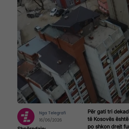
Për gati tri deka
Nga
Telegrafi
të Kosovës është 
16/06/2026
po shkon drejt fu