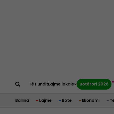
Të Fundit
Lajme lokale
Botërori 2026
Ballina
Lajme
Botë
Ekonomi
T