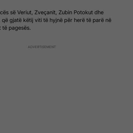
cës së Veriut, Zveçanit, Zubin Potokut dhe
 që gjatë këtij viti të hyjnë për herë të parë në
t të pagesës.