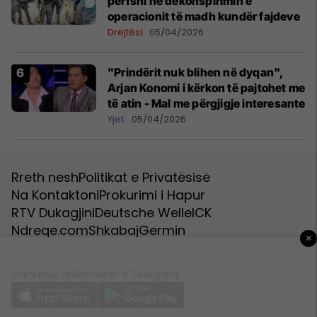
përfshi në dekonspirimin e
operacionit të madh kundër fajdeve
Drejtësi
05/04/2026
"Prindërit nuk blihen në dyqan",
Arjan Konomi i kërkon të pajtohet me
të atin - Mal me përgjigje interesante
Yjet
05/04/2026
Rreth nesh
Politikat e Privatësisë
Na Kontaktoni
Prokurimi i Hapur
RTV Dukagjini
Deutsche Welle
ICK
Ndreqe.com
Shkabaj
Germin
×
Shkarkoje aplikacionin e Telegrafit