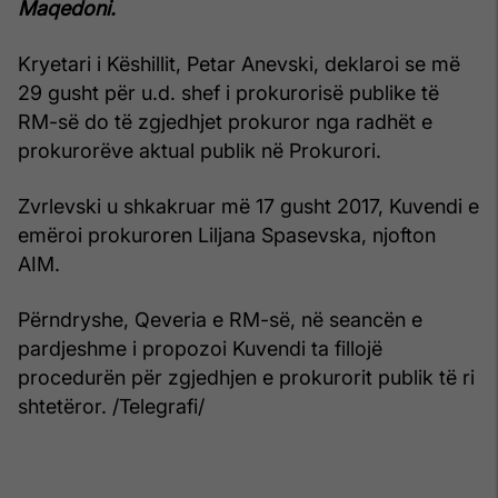
Maqedoni.
Kryetari i Këshillit, Petar Anevski, deklaroi se më
29 gusht për u.d. shef i prokurorisë publike të
RM-së do të zgjedhjet prokuror nga radhët e
prokurorëve aktual publik në Prokurori.
Zvrlevski u shkakruar më 17 gusht 2017, Kuvendi e
emëroi prokuroren Liljana Spasevska, njofton
AIM.
Përndryshe, Qeveria e RM-së, në seancën e
pardjeshme i propozoi Kuvendi ta fillojë
procedurën për zgjedhjen e prokurorit publik të ri
shtetëror. /Telegrafi/