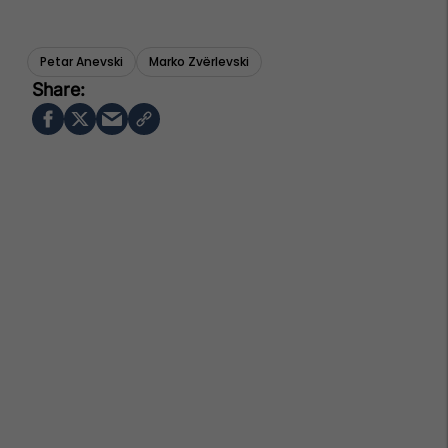
Petar Anevski
Marko Zvërlevski