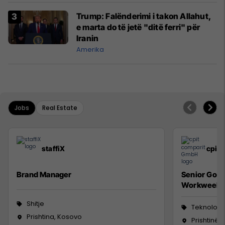
Trump: Falënderimi i takon Allahut,
e marta do të jetë "ditë ferri" për
Iranin
Amerika
Jobs
Real Estate
staffiX
cpit
Brand Manager
Senior Go 
Workweek
Shitje
Teknologji
Prishtina, Kosovo
Prishtinë