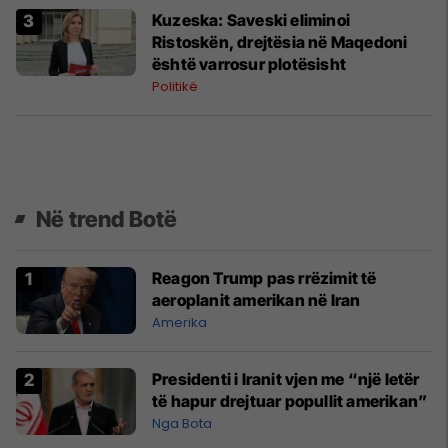
Kuzeska: Saveski eliminoi
Ristoskën, drejtësia në Maqedoni
është varrosur plotësisht
Politikë
Në trend Botë
Reagon Trump pas rrëzimit të
aeroplanit amerikan në Iran
Amerika
Presidenti i Iranit vjen me “një letër
të hapur drejtuar popullit amerikan”
Nga Bota