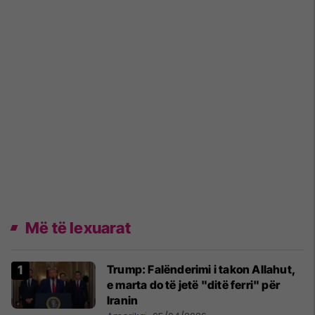
Më të lexuarat
Trump: Falënderimi i takon Allahut,
e marta do të jetë "ditë ferri" për
Iranin