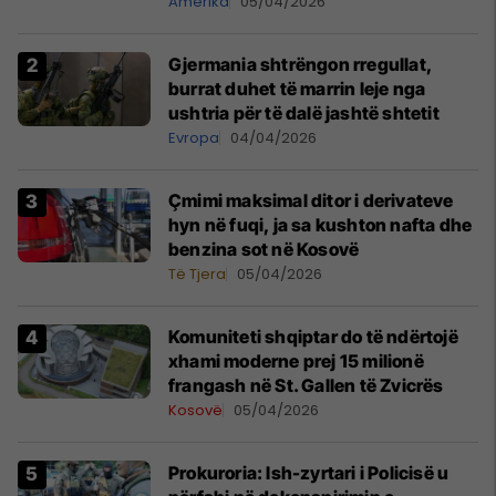
Amerika
05/04/2026
Gjermania shtrëngon rregullat,
burrat duhet të marrin leje nga
ushtria për të dalë jashtë shtetit
Evropa
04/04/2026
Çmimi maksimal ditor i derivateve
hyn në fuqi, ja sa kushton nafta dhe
benzina sot në Kosovë
Të Tjera
05/04/2026
Komuniteti shqiptar do të ndërtojë
xhami moderne prej 15 milionë
frangash në St. Gallen të Zvicrës
Kosovë
05/04/2026
Prokuroria: Ish-zyrtari i Policisë u