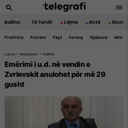
Ballina
Të fundit
Lajme
Botë
Ekono
Prishtina
Prizreni
Peja
Ferizaj
Gjakova
Mitrov
Lajme
>
Maqedoni
>
Politikë
Emërimi i u.d. në vendin e
Zvrlevskit anulohet për më 29
gusht