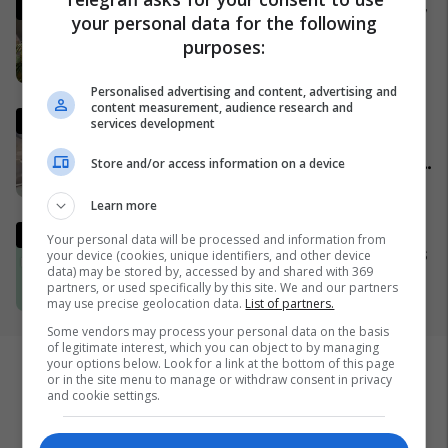
Gjermania shtrëngon rregullat,
your personal data for the following
burrat duhet të marrin leje nga
purposes:
ushtria për të dalë jashtë
shtetit
04/04/2026
Personalised advertising and content, advertising and
content measurement, audience research and
Trump publikon pamjet e
services development
shkatërrimit të urës iraniane,
më e larta në Lindjen e Mesme:
Store and/or access information on a device
Shumë gjëra të tjera do të
02/04/2026
Learn more
pasojnë
Lufta në Iran dhe zhvillimet në
Your personal data will be processed and information from
Lindjen e Mesme - MINUTË PAS
your device (cookies, unique identifiers, and other device
data) may be stored by, accessed by and shared with 369
MINUTE
partners, or used specifically by this site. We and our partners
02/04/2026
may use precise geolocation data.
List of partners.
Some vendors may process your personal data on the basis
of legitimate interest, which you can object to by managing
your options below. Look for a link at the bottom of this page
or in the site menu to manage or withdraw consent in privacy
and cookie settings.