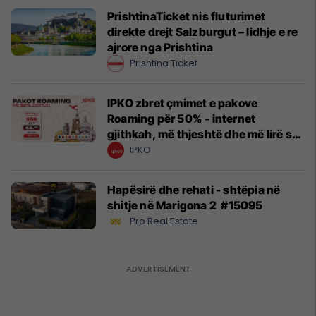
PrishtinaTicket nis fluturimet
direkte drejt Salzburgut – lidhje e re
ajrore nga Prishtina
Prishtina Ticket
IPKO zbret çmimet e pakove
Roaming për 50% - internet
gjithkah, më thjeshtë dhe më lirë se
kurrë!
IPKO
Hapësirë dhe rehati - shtëpia në
shitje në Marigona 2 #15095
Pro Real Estate