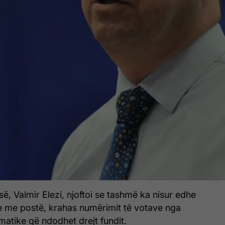
ë, Valmir Elezi, njoftoi se tashmë ka nisur edhe
e me postë, krahas numërimit të votave nga
matike që ndodhet drejt fundit.