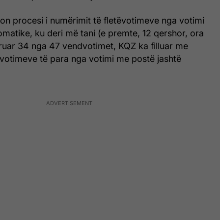
on procesi i numërimit të fletëvotimeve nga votimi
omatike, ku deri më tani (e premte, 12 qershor, ora
ruar 34 nga 47 vendvotimet, KQZ ka filluar me
ëvotimeve të para nga votimi me postë jashtë