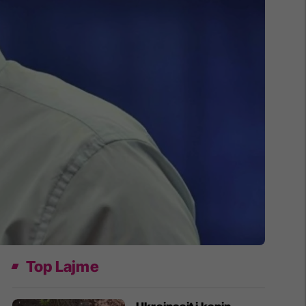
Top Lajme