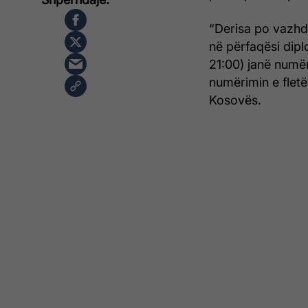
“Derisa po vazhd
në përfaqësi dipl
21:00) janë numë
numërimin e flet
Kosovës.