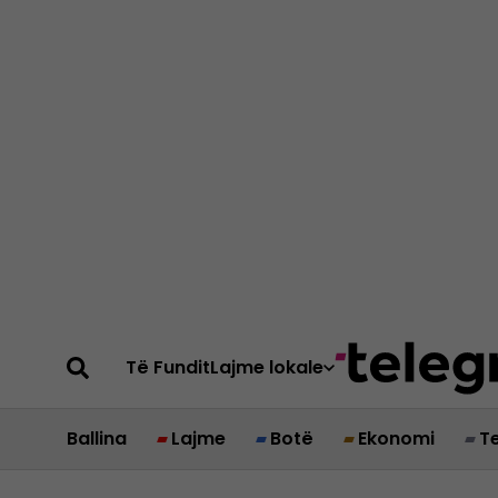
Të Fundit
Lajme lokale
Ballina
Lajme
Botë
Ekonomi
T