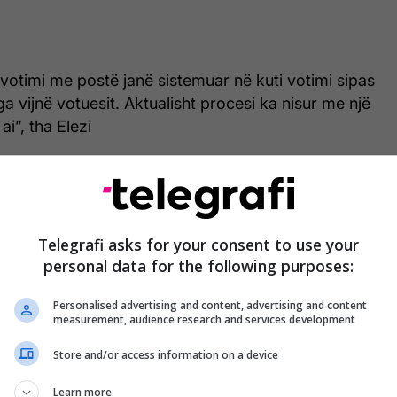
votimi me postë janë sistemuar në kuti votimi sipas
 vijnë votuesit. Aktualisht procesi ka nisur me një
 ai”, tha Elezi
Telegrafi asks for your consent to use your
personal data for the following purposes:
Personalised advertising and content, advertising and content
measurement, audience research and services development
Store and/or access information on a device
Learn more