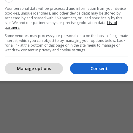
Your personal data will be processed and information from your device
(cookies, unique identifiers, and other device data) may be stored by,
accessed by and shared with 369 partners, or used specifically by this
site. We and our partners may use precise geolocation data.
List of
partners.
Some vendors may process your personal data on the basis of legitimate
interest, which you can object to by managing your options below. Look
for a link at the bottom of this page or in the site menu to manage or
withdraw consent in privacy and cookie settings.
Manage options
Consent