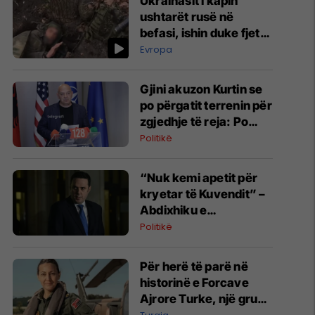
Ukrainasit i kapin
ushtarët rusë në
befasi, ishin duke fjetur
në strehimoret e
Evropa
kamufluara
Gjini akuzon Kurtin se
po përgatit terrenin për
zgjedhje të reja: Po
manipulon opinionin
Politikë
publik
“Nuk kemi apetit për
kryetar të Kuvendit” –
Abdixhiku e
konsideron si figurë
Politikë
ceremoniale
Për herë të parë në
historinë e Forcave
Ajrore Turke, një grua