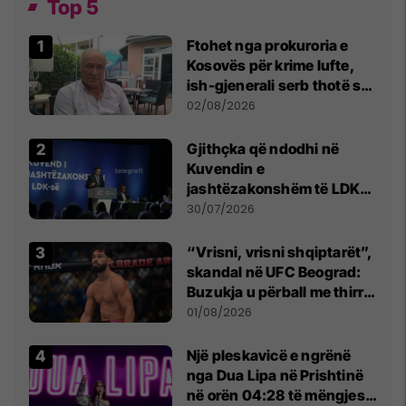
Top 5
Ftohet nga prokuroria e
Kosovës për krime lufte,
ish-gjenerali serb thotë se
dikush e tradhtoi në
02/08/2026
Beograd
Gjithçka që ndodhi në
Kuvendin e
jashtëzakonshëm të LDK-
së
30/07/2026
“Vrisni, vrisni shqiptarët”,
skandal në UFC Beograd:
Buzukja u përball me thirrje
anti-shqiptare nga
01/08/2026
tribunat
Një pleskavicë e ngrënë
nga Dua Lipa në Prishtinë
në orën 04:28 të mëngjesit