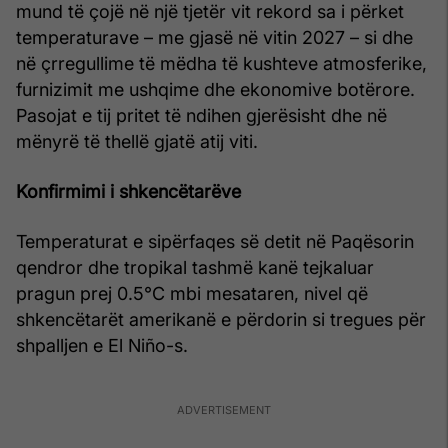
mund të çojë në një tjetër vit rekord sa i përket
temperaturave – me gjasë në vitin 2027 – si dhe
në çrregullime të mëdha të kushteve atmosferike,
furnizimit me ushqime dhe ekonomive botërore.
Pasojat e tij pritet të ndihen gjerësisht dhe në
mënyrë të thellë gjatë atij viti.
Konfirmimi i shkencëtarëve
Temperaturat e sipërfaqes së detit në Paqësorin
qendror dhe tropikal tashmë kanë tejkaluar
pragun prej 0.5°C mbi mesataren, nivel që
shkencëtarët amerikanë e përdorin si tregues për
shpalljen e El Niño-s.