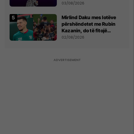
- dhe bota digjitale serbe
03/08/2026
shpall gjendjen e luftës
Mirlind Daku mes lotëve
përshëndetet me Rubin
Kazanin, do të fitojë
miliona te Spartak Moska
02/08/2026