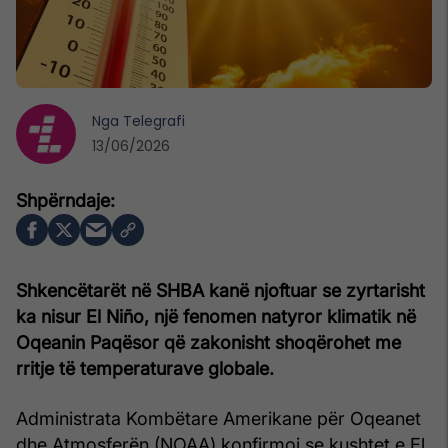
Nga
Telegrafi
13/06/2026
Shkencëtarët në SHBA kanë njoftuar se zyrtarisht
ka nisur El Niño, një fenomen natyror klimatik në
Oqeanin Paqësor që zakonisht shoqërohet me
rritje të temperaturave globale.
Administrata Kombëtare Amerikane për Oqeanet
dhe Atmosferën (NOAA) konfirmoi se kushtet e El