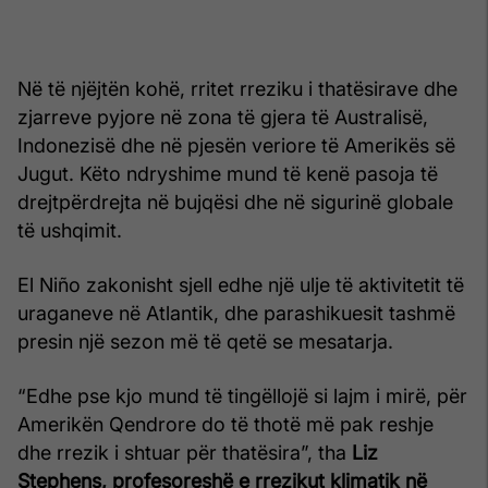
Në të njëjtën kohë, rritet rreziku i thatësirave dhe
zjarreve pyjore në zona të gjera të Australisë,
Indonezisë dhe në pjesën veriore të Amerikës së
Jugut. Këto ndryshime mund të kenë pasoja të
drejtpërdrejta në bujqësi dhe në sigurinë globale
të ushqimit.
El Niño zakonisht sjell edhe një ulje të aktivitetit të
uraganeve në Atlantik, dhe parashikuesit tashmë
presin një sezon më të qetë se mesatarja.
“Edhe pse kjo mund të tingëllojë si lajm i mirë, për
Amerikën Qendrore do të thotë më pak reshje
dhe rrezik i shtuar për thatësira”, tha
Liz
Stephens, profesoreshë e rrezikut klimatik në