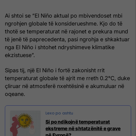
Ai shtoi se “El Niño aktual po mbivendoset mbi
ngrohjen globale të konsiderueshme. Kjo do të
thotë se temperaturat në rajonet e prekura mund
të jenë të paprecedenta, pasi ngrohja e shkaktuar
nga El Niño i shtohet ndryshimeve klimatike
ekzistuese”.
Sipas tij, një El Niño i fortë zakonisht rrit
temperaturat globale të ajrit me rreth 0.2°C, duke
çliruar në atmosferë nxehtësinë e akumuluar në
oqeane.
Si po ndikojnë temperaturat
ekstreme në shtatzënitë e grave
në Evropë?