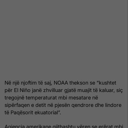
Në një njoftim të saj, NOAA thekson se “kushtet
për El Niño janë zhvilluar gjatë muajit të kaluar, siç
tregojnë temperaturat mbi mesatare në
sipërfaqen e detit në pjesën qendrore dhe lindore
të Paqësorit ekuatorial”.
Agjencia amerikane gjithashtu vëren se erërat mbi