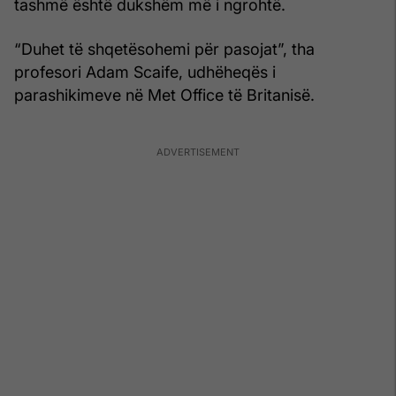
tashmë është dukshëm më i ngrohtë.
“Duhet të shqetësohemi për pasojat”, tha
profesori Adam Scaife, udhëheqës i
parashikimeve në Met Office të Britanisë.