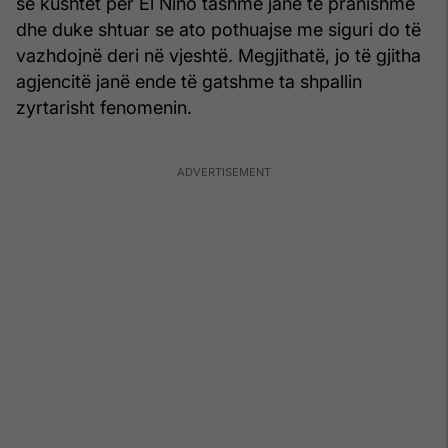
se kushtet për El Niño tashmë janë të pranishme
dhe duke shtuar se ato pothuajse me siguri do të
vazhdojnë deri në vjeshtë. Megjithatë, jo të gjitha
agjencitë janë ende të gatshme ta shpallin
zyrtarisht fenomenin.