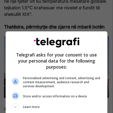
në një tjetër vit ku temperatura mesatare globale
tejkalon 1.5°C krahasuar me nivelet e fundit të
shekullit XIX”.
Thatësira, përmbytje dhe zjarre në mbarë botën
Telegrafi asks for your consent to use
your personal data for the following
purposes:
Personalised advertising and content, advertising and
content measurement, audience research and
services development
Store and/or access information on a device
Learn more
Asnjë El Niño nuk është i njëjtë, por efektet e tij