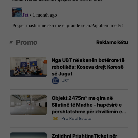
Promo
Reklamo këtu
Nga UBT në skenën botërore të
robotikës: Kosova drejt Koresë
së Jugut
UBT
Objekt 2475m² me qira në
Sllatinë të Madhe – hapësirë e
përshtatshme për zhvillimin e
biznesit #16068
Pro Real Estate
Zgjidhni PrishtinaTicket për