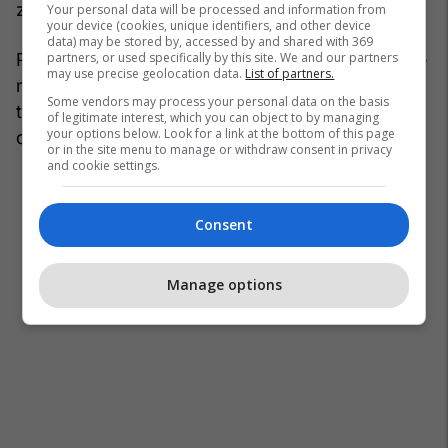
zakonisht ndihen më fort në zonat tropikale.
Your personal data will be processed and information from
your device (cookies, unique identifiers, and other device
data) may be stored by, accessed by and shared with 369
partners, or used specifically by this site. We and our partners
Përmbytjet janë të shpeshta në veri të Perusë dhe
may use precise geolocation data.
List of partners.
në jug të Ekuadorit, ndërsa ndikime të tjera mund
Some vendors may process your personal data on the basis
të shtrihen edhe në pjesë të Afrikës lindore, Azisë
of legitimate interest, which you can object to by managing
your options below. Look for a link at the bottom of this page
qendrore dhe jugut të Shteteve të Bashkuara.
or in the site menu to manage or withdraw consent in privacy
and cookie settings.
Consent
Manage options