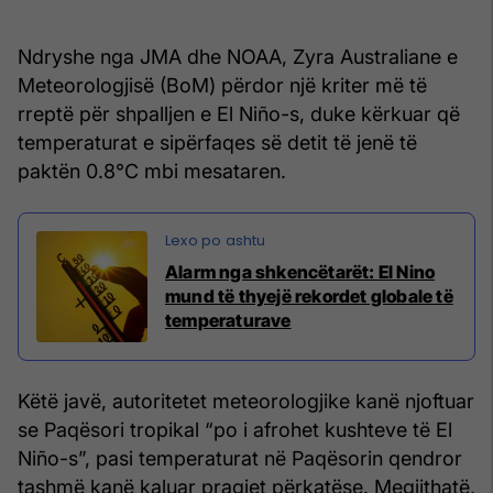
Ndryshe nga JMA dhe NOAA, Zyra Australiane e
Meteorologjisë (BoM) përdor një kriter më të
rreptë për shpalljen e El Niño-s, duke kërkuar që
temperaturat e sipërfaqes së detit të jenë të
paktën 0.8°C mbi mesataren.
Alarm nga shkencëtarët: El Nino
mund të thyejë rekordet globale të
temperaturave
Këtë javë, autoritetet meteorologjike kanë njoftuar
se Paqësori tropikal “po i afrohet kushteve të El
Niño-s”, pasi temperaturat në Paqësorin qendror
tashmë kanë kaluar pragjet përkatëse. Megjithatë,