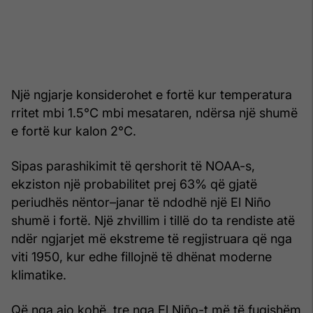
Një ngjarje konsiderohet e fortë kur temperatura
rritet mbi 1.5°C mbi mesataren, ndërsa një shumë
e fortë kur kalon 2°C.
Sipas parashikimit të qershorit të NOAA-s,
ekziston një probabilitet prej 63% që gjatë
periudhës nëntor–janar të ndodhë një El Niño
shumë i fortë. Një zhvillim i tillë do ta rendiste atë
ndër ngjarjet më ekstreme të regjistruara që nga
viti 1950, kur edhe fillojnë të dhënat moderne
klimatike.
Që nga ajo kohë, tre nga El Niño-t më të fuqishëm