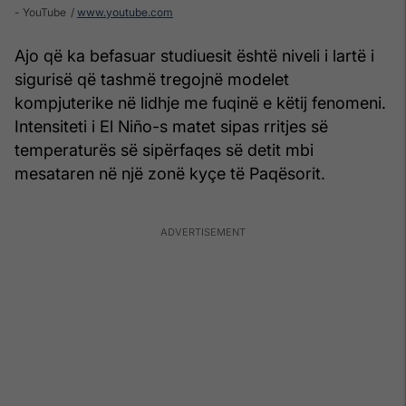
- YouTube
www.youtube.com
Ajo që ka befasuar studiuesit është niveli i lartë i
sigurisë që tashmë tregojnë modelet
kompjuterike në lidhje me fuqinë e këtij fenomeni.
Intensiteti i El Niño-s matet sipas rritjes së
temperaturës së sipërfaqes së detit mbi
mesataren në një zonë kyçe të Paqësorit.