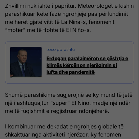
Zhvillimi nuk ishte i papritur. Meteorologët e kishin
parashikuar këtë fazë ngrohjeje pas përfundimit
më herët gjatë vitit të La Niña-s, fenomenit
“motër” më të ftohtë të El Niño-s.
Erdogan paralajmëron se çështja e
klimës kërcënon njerëzimin si
lufta dhe pandemitë
Shumë parashikime sugjerojnë se ky mund të jetë
një i ashtuquajtur “super” El Niño, madje një ndër
më të fuqishmit e regjistruar ndonjëherë.
I kombinuar me dekadat e ngrohjes globale të
shkaktuar nga aktiviteti njerëzor, ky fenomen