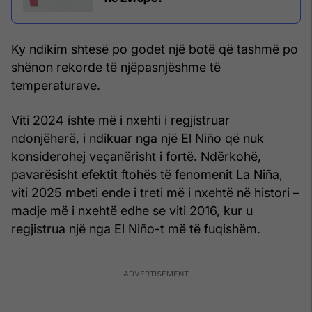
Ky ndikim shtesë po godet një botë që tashmë po
shënon rekorde të njëpasnjëshme të
temperaturave.
Viti 2024 ishte më i nxehti i regjistruar
ndonjëherë, i ndikuar nga një El Niño që nuk
konsiderohej veçanërisht i fortë. Ndërkohë,
pavarësisht efektit ftohës të fenomenit La Niña,
viti 2025 mbeti ende i treti më i nxehtë në histori –
madje më i nxehtë edhe se viti 2016, kur u
regjistrua një nga El Niño-t më të fuqishëm.