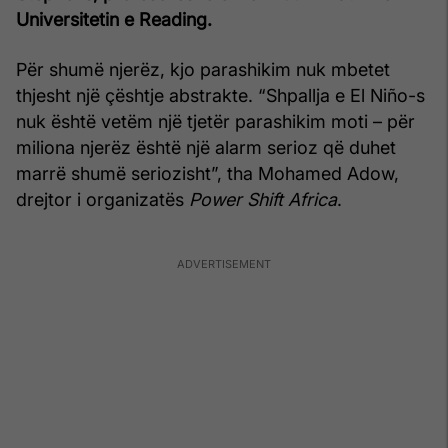
Universitetin e Reading.
Për shumë njerëz, kjo parashikim nuk mbetet
thjesht një çështje abstrakte. “Shpallja e El Niño-s
nuk është vetëm një tjetër parashikim moti – për
miliona njerëz është një alarm serioz që duhet
marrë shumë seriozisht”, tha Mohamed Adow,
drejtor i organizatës
Power Shift Africa
.