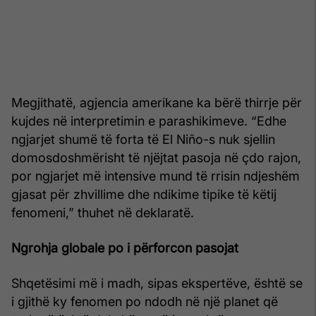
Megjithatë, agjencia amerikane ka bërë thirrje për
kujdes në interpretimin e parashikimeve. “Edhe
ngjarjet shumë të forta të El Niño-s nuk sjellin
domosdoshmërisht të njëjtat pasoja në çdo rajon,
por ngjarjet më intensive mund të rrisin ndjeshëm
gjasat për zhvillime dhe ndikime tipike të këtij
fenomeni,” thuhet në deklaratë.
Ngrohja globale po i përforcon pasojat
Shqetësimi më i madh, sipas ekspertëve, është se
i gjithë ky fenomen po ndodh në një planet që