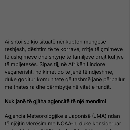
Ai shtoi se kjo situatë nënkupton mungesë
reshjesh, dështim të të korrave, rritje të çmimeve
të ushqimeve dhe shtyrje të familjeve drejt kufijve
të mbijetesës. Sipas tij, në Afrikën Lindore
veçanërisht, ndikimet do të jenë të ndjeshme,
duke goditur komunitete që tashmë janë përballur
me thatësira dhe përmbytje në vitet e fundit.
Nuk janë të gjitha agjencitë të një mendimi
Agjencia Meteorologjike e Japonisë (JMA) ndan
të njëjtin vlerësim me NOAA-n, duke konsideruar