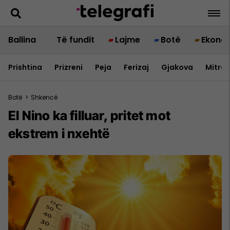
Ballina
Të fundit
Lajme
Botë
Ekono
Prishtina
Prizreni
Peja
Ferizaj
Gjakova
Mitrov
Botë
>
Shkencë
El Nino ka filluar, pritet mot
ekstrem i nxehtë