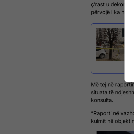
ç’rast u dekorua
përvojë i ka ndih
Më tej në raporti
situata të ndjes
konsulta.
“Raporti në vazhd
kulmit në objekti