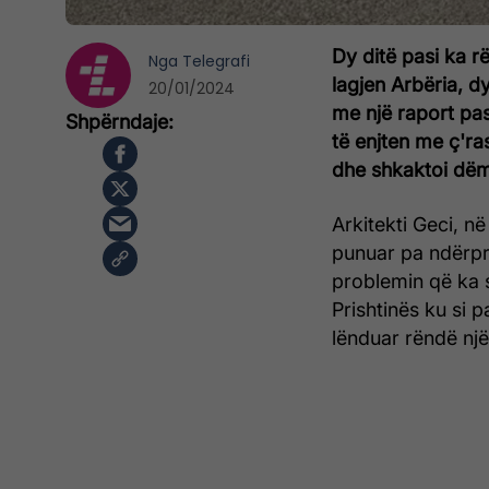
Dy ditë pasi ka r
Nga
Telegrafi
lagjen Arbëria, d
20/01/2024
me një raport pasi
të enjten me ç'ras
dhe shkaktoi dëme
Arkitekti Geci, në
punuar pa ndërpre
problemin që ka 
Prishtinës ku si 
lënduar rëndë një