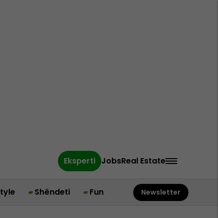
Eksperti
Jobs
Real Estate
style
Shëndeti
Fun
Newsletter