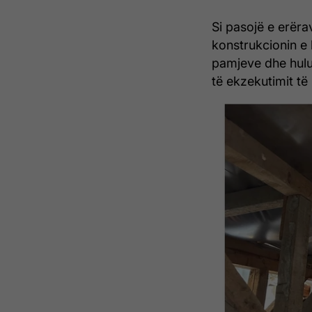
Si pasojë e erërav
konstrukcionin e 
pamjeve dhe hulu
të ekzekutimit të