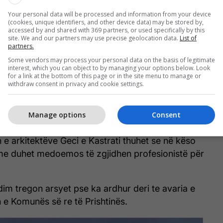
n me mirënjohje nga Qeveria e Shqipërisë dhe kjo
Your personal data will be processed and information from your device
muar ta konstatojnë më lehtë shkakun e dëmit.
(cookies, unique identifiers, and other device data) may be stored by,
accessed by and shared with 369 partners, or used specifically by this
site. We and our partners may use precise geolocation data.
List of
partners.
Some vendors may process your personal data on the basis of legitimate
Policia jep detaje për rënien e
interest, which you can object to by managing your options below. Look
for a link at the bottom of this page or in the site menu to manage or
kulmit të ndërtesës së Komunës së
withdraw consent in privacy and cookie settings.
Prishtinës, një femër e lënduar
dërgohet në QKUK
Manage options
Consent
n e arkitektëve Geci e Kastrati thuhet se në këso
hme duhet medoemos të zgjidhen profesionistë për
im tregon arsyet pse ka ardhur deri te avaria e
n e Komunës së re të Prishtinës.