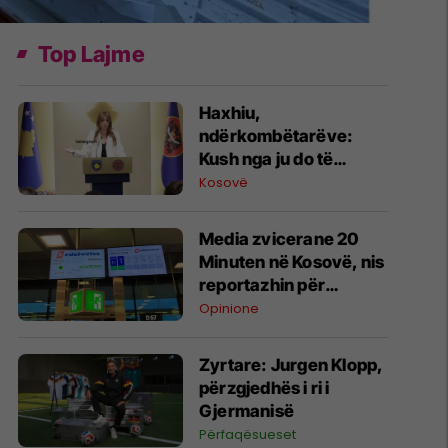
Top Lajme
Haxhiu,
ndërkombëtarëve:
Kush nga ju do të
lejonte gjyqtarë e
Kosovë
prokurorë që
dirigjohen nga një shtet
Media zvicerane 20
tjetër
Minuten në Kosovë, nis
reportazhin për
mërgimtarët që kalojnë
Opinione
pushimet në vendlindje
Zyrtare: Jurgen Klopp,
përzgjedhës i ri i
Gjermanisë
Përfaqësueset