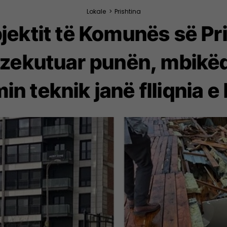
Lokale
>
Prishtina
bjektit të Komunës së Pri
zekutuar punën, mbikëqy
in teknik janë flliqnia e 