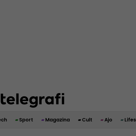
ech
Sport
Magazina
Cult
Ajo
Life