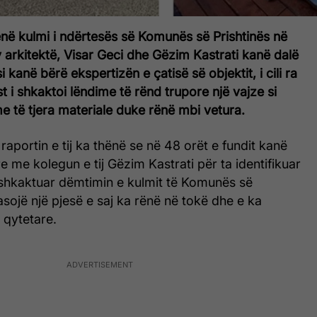
ënë kulmi i ndërtesës së Komunës së Prishtinës në
y arkitektë, Visar Geci dhe Gëzim Kastrati kanë dalë
 kanë bërë ekspertizën e çatisë së objektit, i cili ra
t i shkaktoi lëndime të rënd trupore një vajze si
 të tjera materiale duke rënë mbi vetura.
 raportin e tij ka thënë se në 48 orët e fundit kanë
 me kolegun e tij Gëzim Kastrati për ta identifikuar
shkaktuar dëmtimin e kulmit të Komunës së
pasojë një pjesë e saj ka rënë në tokë dhe e ka
 qytetare.