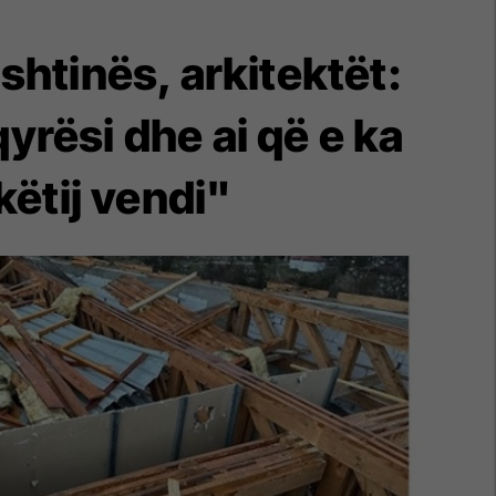
shtinës, arkitektët:
rësi dhe ai që e ka
këtij vendi"