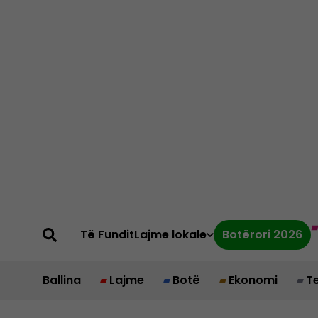
Të Fundit
Lajme lokale
Botërori 2026
Ballina
Lajme
Botë
Ekonomi
T