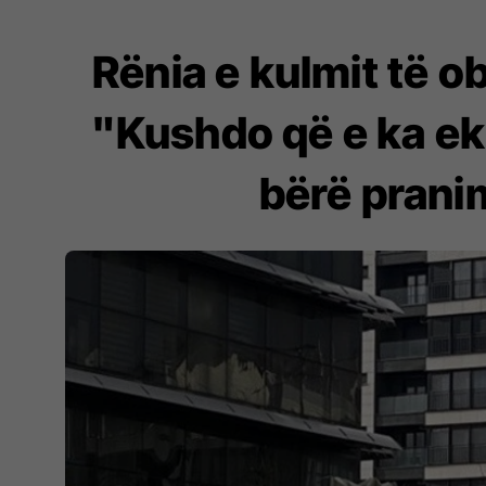
Rënia e kulmit të o
"Kushdo që e ka ek
bërë pranim