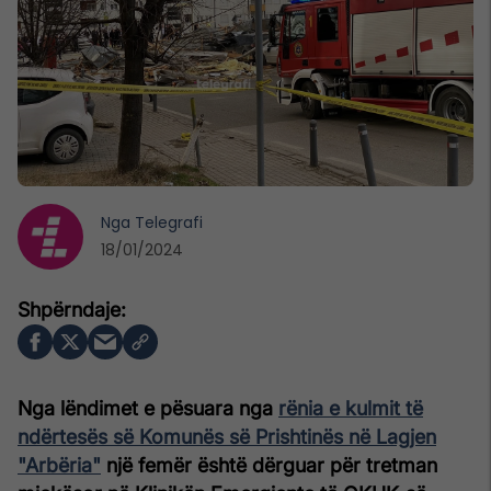
Nga
Telegrafi
18/01/2024
Nga lëndimet e pësuara nga
rënia e kulmit të
ndërtesës së Komunës së Prishtinës në Lagjen
"Arbëria"
një femër është dërguar për tretman