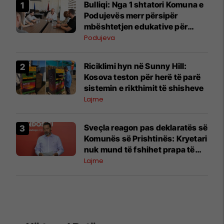
Bulliqi: Nga 1 shtatori Komuna e
Podujevës merr përsipër
mbështetjen edukative për
fëmijët me autizëm
Podujeva
Riciklimi hyn në Sunny Hill:
Kosova teston për herë të parë
sistemin e rikthimit të shisheve
Lajme
Sveçla reagon pas deklaratës së
Komunës së Prishtinës: Kryetari
nuk mund të fshihet prapa të
emëruarve të tij
Lajme