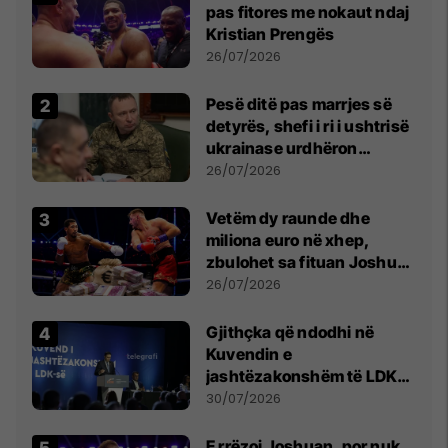
pas fitores me nokaut ndaj
Kristian Prengës
26/07/2026
Pesë ditë pas marrjes së
detyrës, shefi i ri i ushtrisë
ukrainase urdhëron
kontroll të madh
26/07/2026
Vetëm dy raunde dhe
miliona euro në xhep,
zbulohet sa fituan Joshua
e Prenga
26/07/2026
Gjithçka që ndodhi në
Kuvendin e
jashtëzakonshëm të LDK-
së
30/07/2026
E rrëzoi Joshuan, por nuk