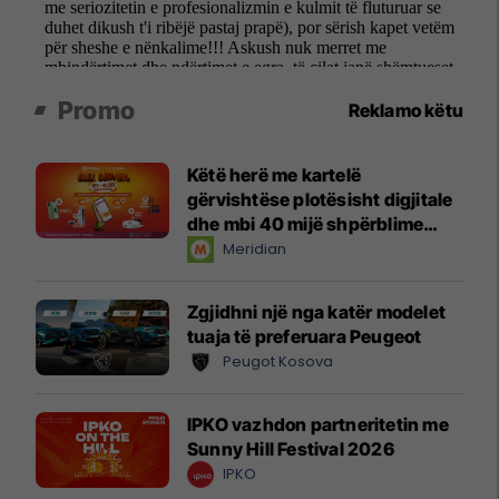
Promo
Reklamo këtu
Këtë herë me kartelë
gërvishtëse plotësisht digjitale
dhe mbi 40 mijë shpërblime
instant!
Meridian
Zgjidhni një nga katër modelet
tuaja të preferuara Peugeot
Peugot Kosova
IPKO vazhdon partneritetin me
Sunny Hill Festival 2026
IPKO