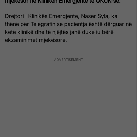
mjekësor në Klinikën Emergjente të QKUK-së.
Drejtori i Klinikës Emergjente, Naser Syla, ka
thënë për Telegrafin se pacientja është dërguar në
këtë klinikë dhe të njëjtës janë duke iu bërë
ekzaminimet mjekësore.