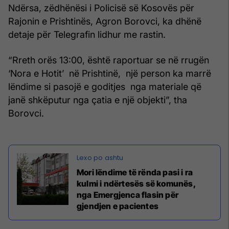
Ndërsa, zëdhënësi i Policisë së Kosovës për
Rajonin e Prishtinës, Agron Borovci, ka dhënë
detaje për Telegrafin lidhur me rastin.
“Rreth orës 13:00, është raportuar se në rrugën
‘Nora e Hotit’ në Prishtinë, një person ka marrë
lëndime si pasojë e goditjes nga materiale që
janë shkëputur nga çatia e një objekti”, tha
Borovci.
Mori lëndime të rënda pasi i ra
kulmi i ndërtesës së komunës,
nga Emergjenca flasin për
gjendjen e pacientes