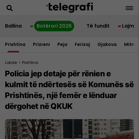
Ballina
Botërori 2026
Të fundit
Lajme
Prishtina
Prizreni
Peja
Ferizaj
Gjakova
Mitrov
Lokale
>
Prishtina
Policia jep detaje për rënien e
kulmit të ndërtesës së Komunës së
Prishtinës, një femër e lënduar
dërgohet në QKUK