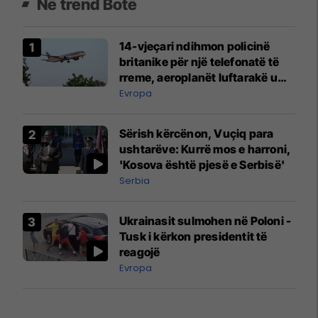
Në trend Botë
14-vjeçari ndihmon policinë
britanike për një telefonatë të
rreme, aeroplanët luftarakë u
ngritën në ajër për të
Evropa
interceptuar fluturaken e Qatar
Airways që po shkonte drejt
Sërish kërcënon, Vuçiq para
Mançesterit
ushtarëve: Kurrë mos e harroni,
'Kosova është pjesë e Serbisë'
Serbia
Ukrainasit sulmohen në Poloni -
Tusk i kërkon presidentit të
reagojë
Evropa