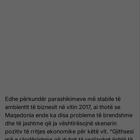
Edhe përkundër parashikimeve më stabile të
ambientit të biznesit në vitin 2017, ai thotë se
Maqedonia ende ka disa probleme të brendshme
dhe të jashtme që ja vështirësojnë skenarin
pozitiv të rritjes ekonomike për këtë vit. “Gjithsesi
më e rëndësishme që duhet të realizohet është të