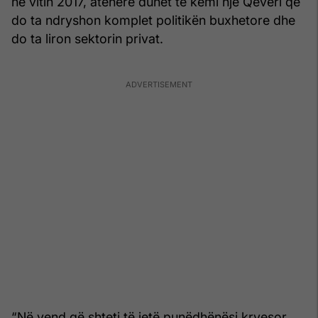
në vitin 2017, atëherë duhet të kemi një Qeveri që
do ta ndryshon komplet politikën buxhetore dhe
do ta liron sektorin privat.
“Në vend që shteti të jetë punëdhënësi kryesor,