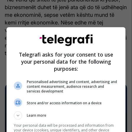
biznesmenët duhet të jenë ata që do të udhëheqin
me ekonominë, sepse vetëm kështu mund të
kemi rritje ekonomike. Nëse edhe më tej
vazhdohet me politikën e vjetër të rritjes
ekonomike, do të kemi vetëm mashtrime se vendi
mund të ecë përpara e të kemi rritje ekonomike”,
thotë Sllobodan Najdovski, analistë ekonomik.
Telegrafi asks for your consent to use
your personal data for the following
purposes:
Personalised advertising and content, advertising and
content measurement, audience research and
services development
Store and/or access information on a device
Learn more
Your personal data will be processed and information from
your device (cookies, unique identifiers, and other device