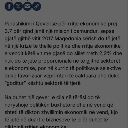
Parashikimi i Qeverisë për rritje ekonomike prej
3.7 për qind janë një mision i pamundur, sepse
gjatë gjithë vitit 2017 Maqedonia sërish do të jetë
në një krizë të thellë politike dhe rritja ekonomike
e vendit këtë vit me gjasë do sillet rreth 2,2% dhe
nuk do të jetë proporcionale në të gjithë sektorët
e ekonomisë, por në kurriz të politikave selektive
duke favorizuar veprimtari të caktuara dhe duke
“goditur” kështu sektorë të tjerë
Na duhet një qeveri e cila në tërësi do të
ndryshojë politikën buxhetore dhe në vend që
shteti të dikton zhvillimin ekonomik në vend, kjo
të jetë në duart e bizneseve të cilët duhet të
diktojnë rritjen ekonomike.