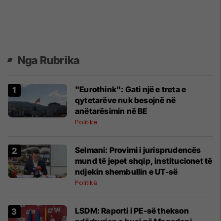
Nga Rubrika
"Eurothink": Gati një e treta e
qytetarëve nuk besojnë në
anëtarësimin në BE
Politikë
Selmani: Provimi i jurisprudencës
mund të jepet shqip, institucionet të
ndjekin shembullin e UT-së
Politikë
LSDM: Raporti i PE-së thekson