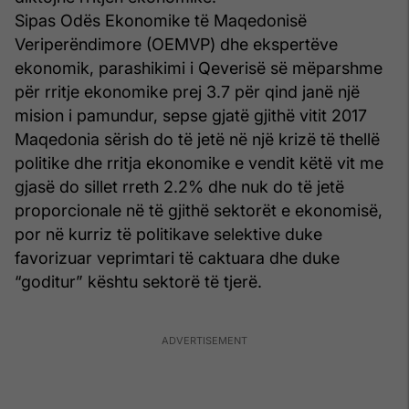
Sipas Odës Ekonomike të Maqedonisë
Veriperëndimore (OEMVP) dhe ekspertëve
ekonomik, parashikimi i Qeverisë së mëparshme
për rritje ekonomike prej 3.7 për qind janë një
mision i pamundur, sepse gjatë gjithë vitit 2017
Maqedonia sërish do të jetë në një krizë të thellë
politike dhe rritja ekonomike e vendit këtë vit me
gjasë do sillet rreth 2.2% dhe nuk do të jetë
proporcionale në të gjithë sektorët e ekonomisë,
por në kurriz të politikave selektive duke
favorizuar veprimtari të caktuara dhe duke
“goditur” kështu sektorë të tjerë.