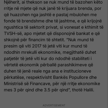
Njëherit, ai thekson se nuk mund të bazohen këto
rritje në mjete që nuk janë të krijuara brenda, por
që huazohen nga jashtë e pastaj mbulohen me
fonde të brendshme dhe të jashtme, e që krijojnë
ngushtica të sektorit privat, si vonesat e kthimit të
TVSH-së, apo mjetet që disponojnë bankat e që
shkojnë për financim të shtetit. “Nuk mund të
presim që viti 2017 të jetë viti kur mund të
ndodhin mrekulli ekonomike, megjithatë duhet
patjetër të jetë viti kur do ndodhë stabiliteti i
vërtetë ekonomik përballë parashikimeve që
duhen të jenë reale nga ana e institucioneve
përkatëse, respektivisht Bankës Popullore dhe
Ministrisë së Financave, për një rritje ekonomike
mes 3 për qind dhe 3.5 për qind”, thotë Halili.