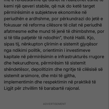
kemi një qeveri stabile, që nuk do ketë target
përmirësimin e subjekteve ekonomike në
periudhën e ardhshme, por përkundrazi do jetë e
fokusuar në reforma cilësore të cilat në periudhë
afatmesme edhe mund të jenë të dhimbshme, por
si të tilla patjetër të ndodhin”, thotë Halili. Kjo,
sipas tij, nënkupton çlirimin e sistemit gjyqësor
nga ndikimi politik, orientimin i investimeve
kapitale në përmirësimin e infrastrukturës rrugore
dhe hekurudhore, përmirësim të sistemit
shëndetësor, depolitizim dhe ngritje të cilësisë së
sistemit arsimore, dhe mbi të gjitha,
implementimin dhe respektimin në praktikë të
Ligjit për zhvillim të barabartë rajonal.