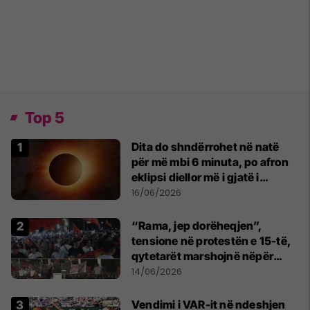
Top 5
Dita do shndërrohet në natë
për më mbi 6 minuta, po afron
eklipsi diellor më i gjatë i
shekullit të 21-të
16/06/2026
“Rama, jep dorëheqjen”,
tensione në protestën e 15-të,
qytetarët marshojnë nëpër
kryeqytet
14/06/2026
Vendimi i VAR-it në ndeshjen