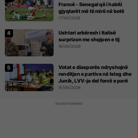
Francë - Senegal që i habiti
gjyqtarët më të mirë në botë
17/06/2026
Ushtari arbëresh i Italisë
surprizon me shqipen e tij
18/06/2026
Votat e diasporës ndryshojnë
renditjen e partive në Istog dhe
Junik, LVV-ja del forcë e parë
15/06/2026