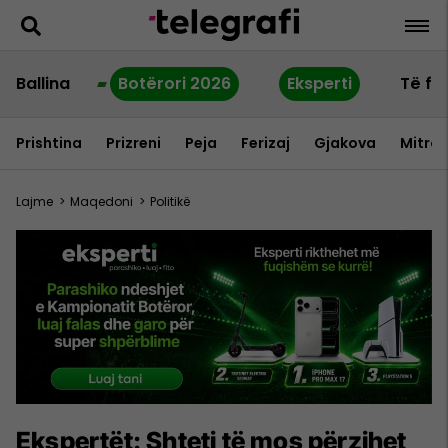
Ballina
Botërori 2026
Eksperti
Të fu
Prishtina
Prizreni
Peja
Ferizaj
Gjakova
Mitrov
Lajme
>
Maqedoni
>
Politikë
Ekspertët: Shteti të mos përzihet