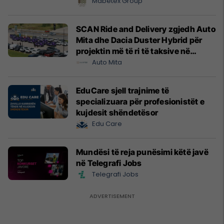
Mabetex Group
SCAN Ride and Delivery zgjedh Auto
Mita dhe Dacia Duster Hybrid për
projektin më të ri të taksive në
Prishtinë
Auto Mita
EduCare sjell trajnime të
specializuara për profesionistët e
kujdesit shëndetësor
Edu Care
Mundësi të reja punësimi këtë javë
në Telegrafi Jobs
Telegrafi Jobs