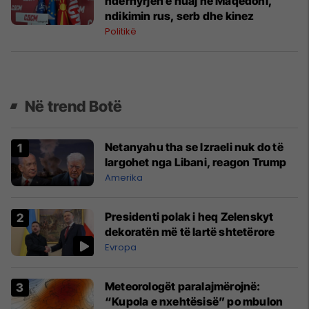
ndërhyrjen e huaj në Maqedoni,
ndikimin rus, serb dhe kinez
Politikë
Në trend Botë
Netanyahu tha se Izraeli nuk do të
largohet nga Libani, reagon Trump
Amerika
Presidenti polak i heq Zelenskyt
dekoratën më të lartë shtetërore
Evropa
Meteorologët paralajmërojnë:
“Kupola e nxehtësisë” po mbulon