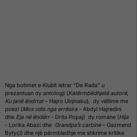
Nga botimet e Klubit letrar “De Rada” u
prezantuan dy antologji (
Katërmbëdhjetë autorë,
Ku janë ëndrrat
– Hajro Ulqinaku), dy vëllime me
poezi (
Mos vdis nga errësira
- Abdyl Hajredini
dhe
Eja në ëndërr
- Drita Popaj) dy romane (
Hija
- Lorika Abazi dhe
Grandpa’s carbine
– Gazmend
Bytyçi) dhe një përmbledhje me shkrime kritike