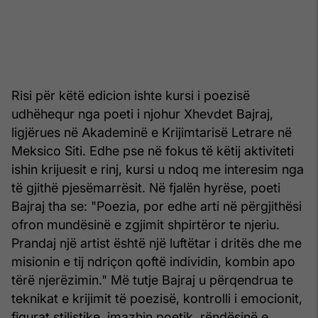
Risi për këtë edicion ishte kursi i poezisë
udhëhequr nga poeti i njohur Xhevdet Bajraj,
ligjërues në Akademinë e Krijimtarisë Letrare në
Meksico Siti. Edhe pse në fokus të këtij aktiviteti
ishin krijuesit e rinj, kursi u ndoq me interesim nga
të gjithë pjesëmarrësit. Në fjalën hyrëse, poeti
Bajraj tha se: "Poezia, por edhe arti në përgjithësi
ofron mundësinë e zgjimit shpirtëror te njeriu.
Prandaj një artist është një luftëtar i dritës dhe me
misionin e tij ndriçon qoftë individin, kombin apo
tërë njerëzimin." Më tutje Bajraj u përqendrua te
teknikat e krijimit të poezisë, kontrolli i emocionit,
figurat stilistike, imazhin poetik, rëndësinë e