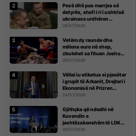
Pesë ditë pas marrjes së
detyrës, shefi i ri i ushtrisë
ukrainase urdhëron
kontroll të madh
26/07/2026
Vetëm dy raunde dhe
miliona euro në xhep,
zbulohet sa fituan Joshua
e Prenga
26/07/2026
Vëllai iu etiketua si pjesëtar
i grupit të Arkanit, Drejtori i
Ekonomisë në Prizren
mohon pretendimet
24/07/2026
Gjithçka që ndodhi në
Kuvendin e
jashtëzakonshëm të LDK-
së
30/07/2026