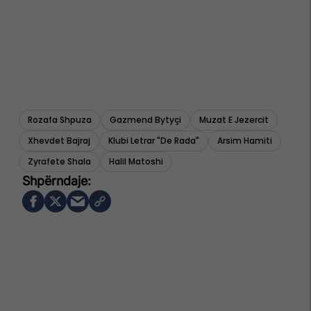
Rozafa Shpuza
Gazmend Bytyçi
Muzat E Jezercit
Xhevdet Bajraj
Klubi Letrar "de Rada"
Arsim Hamiti
Zyrafete Shala
Halil Matoshi