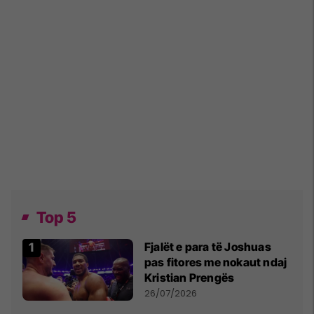
Top 5
Fjalët e para të Joshuas
pas fitores me nokaut ndaj
Kristian Prengës
26/07/2026