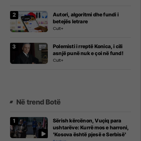
Autori, algoritmi dhe fundi i
betejës letrare
Cult+
Polemisti i rreptë Konica, i cili
asnjë punë nuk e çoi në fund!
Cult+
Në trend Botë
Sërish kërcënon, Vuçiq para
ushtarëve: Kurrë mos e harroni,
'Kosova është pjesë e Serbisë'