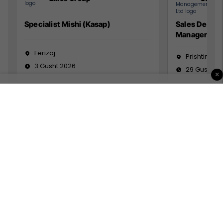
Specialist Mishi (Kasap)
Sales Devel
Manager
Ferizaj
Prishtinë
3 Gusht 2026
29 Gusht 2
×