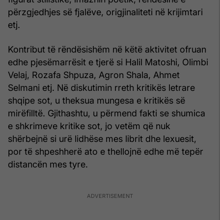
përzgjedhjes së fjalëve, origjinaliteti në krijimtari
etj.
Kontribut të rëndësishëm në këtë aktivitet ofruan
edhe pjesëmarrësit e tjerë si Halil Matoshi, Olimbi
Velaj, Rozafa Shpuza, Agron Shala, Ahmet
Selmani etj. Në diskutimin rreth kritikës letrare
shqipe sot, u theksua mungesa e kritikës së
mirëfilltë. Gjithashtu, u përmend fakti se shumica
e shkrimeve kritike sot, jo vetëm që nuk
shërbejnë si urë lidhëse mes librit dhe lexuesit,
por të shpeshherë ato e thellojnë edhe më tepër
distancën mes tyre.