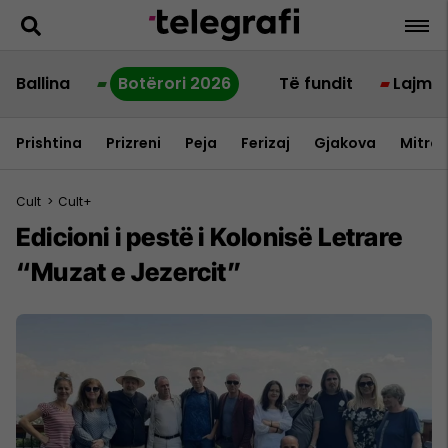
Ballina
Botërori 2026
Të fundit
Lajme
Prishtina
Prizreni
Peja
Ferizaj
Gjakova
Mitrov
Cult
>
Cult+
Edicioni i pestë i Kolonisë Letrare
“Muzat e Jezercit”