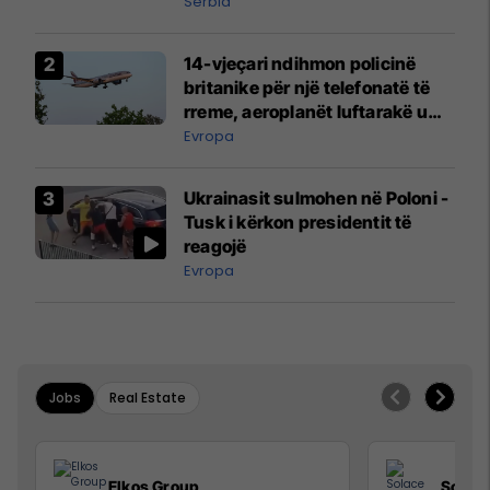
Serbia
14-vjeçari ndihmon policinë
britanike për një telefonatë të
rreme, aeroplanët luftarakë u
ngritën në ajër për të
Evropa
interceptuar fluturaken e Qatar
Airways që po shkonte drejt
Ukrainasit sulmohen në Poloni -
Mançesterit
Tusk i kërkon presidentit të
reagojë
Evropa
Jobs
Real Estate
Elkos Group
Solac