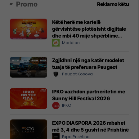
Promo
Reklamo këtu
Këtë herë me kartelë
gërvishtëse plotësisht digjitale
dhe mbi 40 mijë shpërblime
instant!
Meridian
Zgjidhni një nga katër modelet
tuaja të preferuara Peugeot
Peugot Kosova
IPKO vazhdon partneritetin me
Sunny Hill Festival 2026
IPKO
EXPO DIASPORA 2026 mbahet
më 3, 4 dhe 5 gusht në Prishtinë
Expo Prishtina