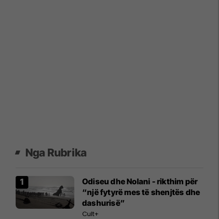
Nga Rubrika
Odiseu dhe Nolani - rikthim për
“një fytyrë mes të shenjtës dhe
dashurisë”
Cult+