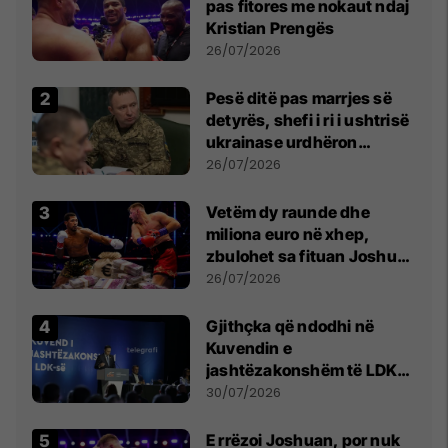
pas fitores me nokaut ndaj
Kristian Prengës
26/07/2026
Pesë ditë pas marrjes së
detyrës, shefi i ri i ushtrisë
ukrainase urdhëron
kontroll të madh
26/07/2026
Vetëm dy raunde dhe
miliona euro në xhep,
zbulohet sa fituan Joshua
e Prenga
26/07/2026
Gjithçka që ndodhi në
Kuvendin e
jashtëzakonshëm të LDK-
së
30/07/2026
E rrëzoi Joshuan, por nuk