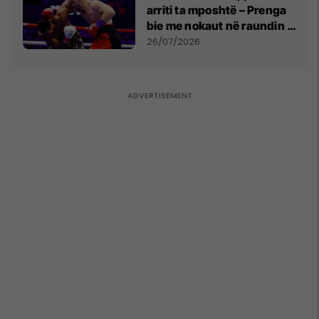
arriti ta mposhtë – Prenga
bie me nokaut në raundin e
dytë
26/07/2026