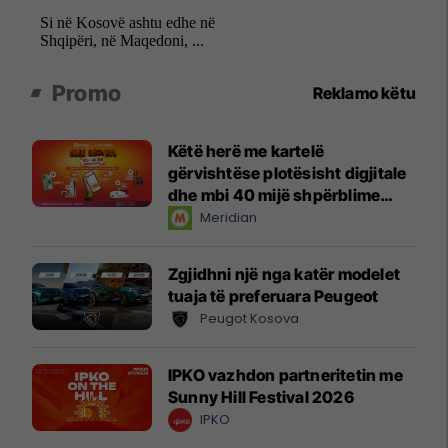
Promo
Reklamo këtu
Këtë herë me kartelë
gërvishtëse plotësisht digjitale
dhe mbi 40 mijë shpërblime
instant!
Meridian
Zgjidhni një nga katër modelet
tuaja të preferuara Peugeot
Peugot Kosova
IPKO vazhdon partneritetin me
Sunny Hill Festival 2026
IPKO