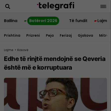
Ballina
Botërori 2026
Të fundit
Lajme
Prishtina
Prizreni
Peja
Ferizaj
Gjakova
Mitrov
Lajme
>
Kosovë
Edhe të rinjtë mendojnë se Qeveria
është më e korruptuara