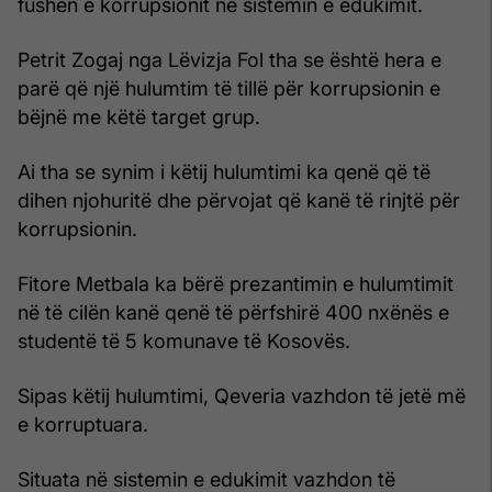
fushën e korrupsionit në sistemin e edukimit.
Petrit Zogaj nga Lëvizja Fol tha se është hera e
parë që një hulumtim të tillë për korrupsionin e
bëjnë me këtë target grup.
Ai tha se synim i këtij hulumtimi ka qenë që të
dihen njohuritë dhe përvojat që kanë të rinjtë për
korrupsionin.
Fitore Metbala ka bërë prezantimin e hulumtimit
në të cilën kanë qenë të përfshirë 400 nxënës e
studentë të 5 komunave të Kosovës.
Sipas këtij hulumtimi, Qeveria vazhdon të jetë më
e korruptuara.
Situata në sistemin e edukimit vazhdon të