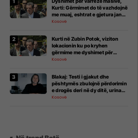
Dyshimet për varrezë masive,
Kurti: Gërmimet do të vazhdojnë
me muaj, eshtrat e gjetura janë
të shpërndara dhe buzë një
Kosovë
përroi
Kurti në Zubin Potok, viziton
lokacionin ku po kryhen
gërmime me dyshimet për
varrezë masive
Kosovë
Blakaj: Testi i gjakut dhe
pështymës zbulojnë përdorimin
e drogës deri në dy ditë, urina
deri në gjashtë
Kosovë
Në trend Botë