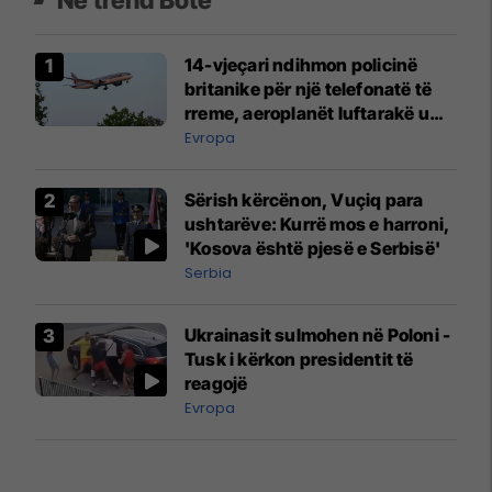
14-vjeçari ndihmon policinë
britanike për një telefonatë të
rreme, aeroplanët luftarakë u
ngritën në ajër për të
Evropa
interceptuar fluturaken e Qatar
Airways që po shkonte drejt
Sërish kërcënon, Vuçiq para
Mançesterit
ushtarëve: Kurrë mos e harroni,
'Kosova është pjesë e Serbisë'
Serbia
Ukrainasit sulmohen në Poloni -
Tusk i kërkon presidentit të
reagojë
Evropa