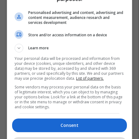
Personalised advertising and content, advertising and
content measurement, audience research and
services development
Store and/or access information on a device
Learn more
Your personal data will be processed and information from
your device (cookies, unique identifiers, and other device
data) may be stored by, accessed by and shared with 369
partners, or used specifically by this site. We and our partners
may use precise geolocation data.
List of partners.
Some vendors may process your personal data on the basis
Prishtinë
Mitrovicë
Petrit Zogaj
Qeveria
of legitimate interest, which you can object to by managing
your options below. Look for a link at the bottom of this page
Arsim Bajrami
James Hope
Podujevë
Ferizaj
or in the site menu to manage or withdraw consent in privacy
and cookie settings.
Consent