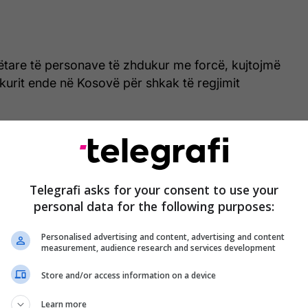
tare të personave të zhdukur me forcë, kujtojmë
kurit ende në Kosovë për shkak të regjimit
mënyrë aktive drejtësi për krimet e luftës,
a vazhdon të mbrojë ata që janë përgjegjës, duke
 edhe sot e kësaj dite”, thuhet në postim në X.
Telegrafi asks for your consent to use your
personal data for the following purposes:
Personalised advertising and content, advertising and content
measurement, audience research and services development
Store and/or access information on a device
Learn more