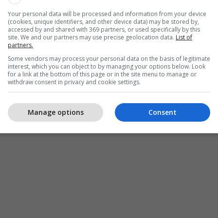
Your personal data will be processed and information from your device
(cookies, unique identifiers, and other device data) may be stored by,
accessed by and shared with 369 partners, or used specifically by this
site. We and our partners may use precise geolocation data.
List of
partners.
Some vendors may process your personal data on the basis of legitimate
interest, which you can object to by managing your options below. Look
for a link at the bottom of this page or in the site menu to manage or
withdraw consent in privacy and cookie settings.
Manage options
Consent