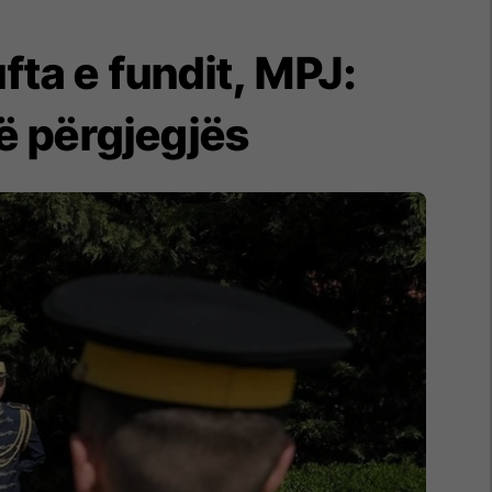
ta e fundit, MPJ:
ë përgjegjës