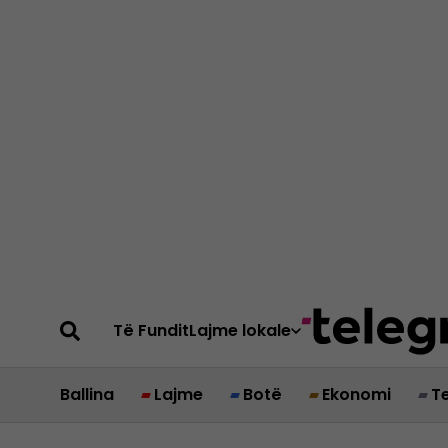
Të Fundit
Lajme lokale
Ballina
Lajme
Botë
Ekonomi
T