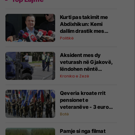
Kurti pas takimit me
Abdixhikun: Kemi
dallim drastik mes
rezultatit zgjedhor dhe
Politikë
kërkesave të LDK-së
Aksident mes dy
veturash në Gjakovë,
lëndohen nëntë
persona
Kronika e Zezë
Qeveria kroate rrit
pensionet e
veteranëve - 3 euro
për çdo muaj të kaluar
Botë
në front
Pamje si nga filmat