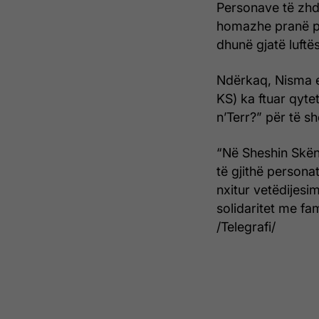
Personave të zhd
homazhe pranë p
dhunë gjatë luftës
Ndërkaq, Nisma e 
KS) ka ftuar qyte
n’Terr?” për të s
“Në Sheshin Skënd
të gjithë personat
nxitur vetëdijesi
solidaritet me fa
/Telegrafi/