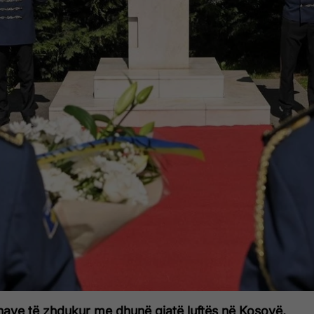
nave të zhdukur me dhunë gjatë luftës në Kosovë,