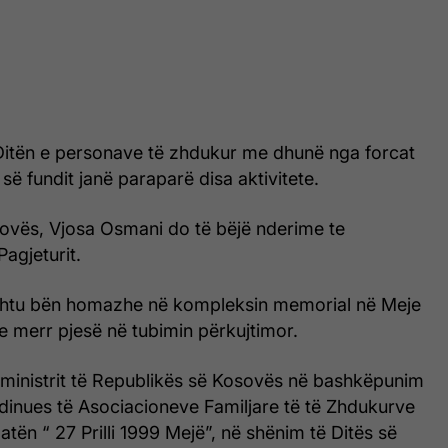
Ditën e personave të zhdukur me dhunë nga forcat
 së fundit janë paraparë disa aktivitete.
sovës, Vjosa Osmani do të bëjë nderime te
Pagjeturit.
shtu bën homazhe në kompleksin memorial në Meje
e merr pjesë në tubimin përkujtimor.
ministrit të Republikës së Kosovës në bashkëpunim
dinues të Asociacioneve Familjare të të Zhdukurve
tën “ 27 Prilli 1999 Mejë”, në shënim të Ditës së