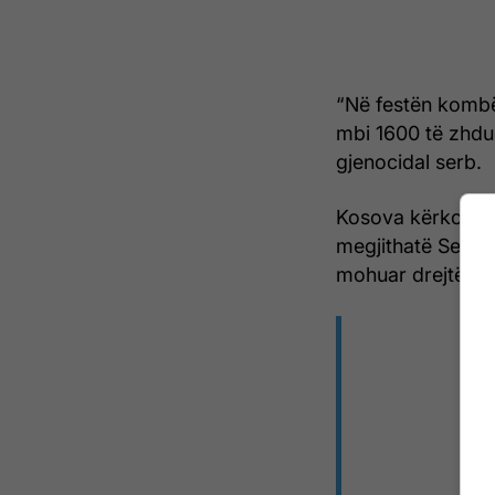
“Në festën kombë
mbi 1600 të zhdu
gjenocidal serb.
Kosova kërkon në 
megjithatë Serbi
mohuar drejtësinë