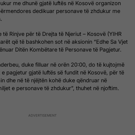
ukur me dhunë gjatë luftës në Kosovë organizon
ërmendores dedikuar personave të zhdukur me
.
të Rinjve për të Drejta të Njeriut – Kosovë (YIHR
tarët që të bashkohen sot në aksionin “Edhe Sa Vjet
hënuar Ditën Kombëtare të Personave të Pagjetur.
erbeu, duke filluar në orën 20:00, do të kujtojmë
 e pagjetur gjatë luftës së fundit në Kosovë, për të
min dhe në të njëjtën kohë duke qëndruar në
miljet e personave të zhdukur”, thuhet në njoftim.