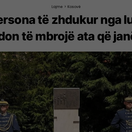
Lajme
>
Kosovë
rsona të zhdukur nga luf
don të mbrojë ata që jan