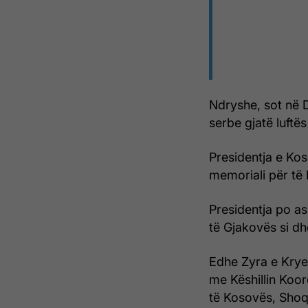
Ndryshe, sot në 
serbe gjatë luftës
Presidentja e Ko
memoriali për të 
Presidentja po a
të Gjakovës si dh
Edhe Zyra e Krye
me Këshillin Koor
të Kosovës, Shoqa