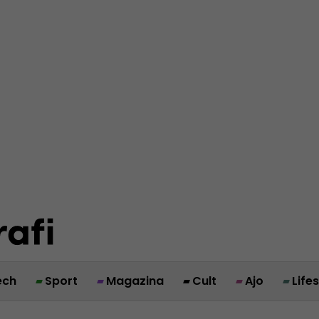
ech
Sport
Magazina
Cult
Ajo
Life