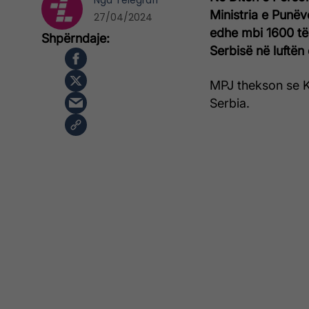
Nga
Telegrafi
Ministria e Punëv
27/04/2024
edhe mbi 1600 të
Serbisë në luftën 
MPJ thekson se K
Serbia.