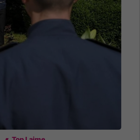
Top Lajme