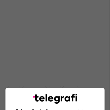
Gjilan
Alban Hyseni
Alpet
Alpinist
Agim Ramadani
Katana
Rajoni I Gjilanit
Gjilani Lokale