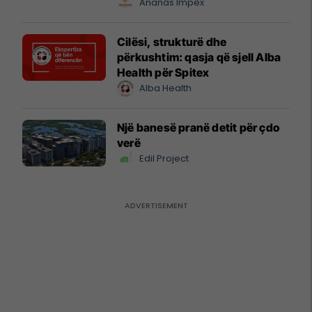
Ananas Impex
Cilësi, strukturë dhe
përkushtim: qasja që sjell Alba
Health për Spitex
Alba Health
Një banesë pranë detit për çdo
verë
Edil Project