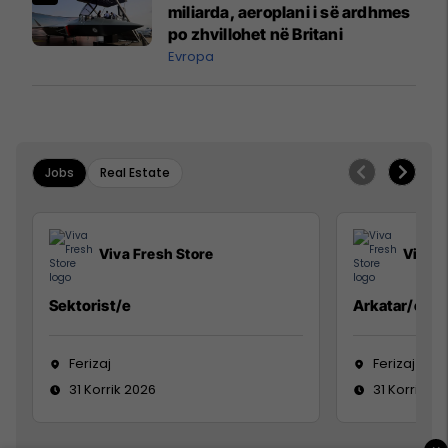
miliarda, aeroplani i së ardhmes
po zhvillohet në Britani
Evropa
Jobs
Real Estate
Viva Fresh Store
Viva F
Sektorist/e
Arkatar/e
Ferizaj
Ferizaj
31 Korrik 2026
31 Korrik 20