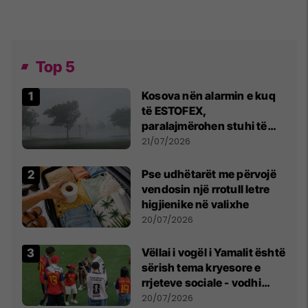
Top 5
Kosova nën alarmin e kuq
të ESTOFEX,
paralajmërohen stuhi të
fuqishme me breshër dhe
21/07/2026
erëra të forta
Pse udhëtarët me përvojë
vendosin një rrotull letre
higjienike në valixhe
20/07/2026
Vëllai i vogël i Yamalit është
sërish tema kryesore e
rrjeteve sociale - vodhi
vëmendjen pas finales së
20/07/2026