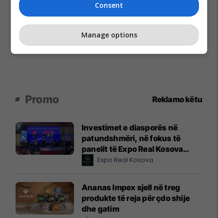
Consent
Manage options
Promo
Reklamo këtu
Investimet e diasporës në
patundshmëri, në fokus të
panelit të Expo Real Kosova
2026
Expo Real Kosova
Ananas Impex sjell në treg
produkte të reja për çdo shije
dhe gatim