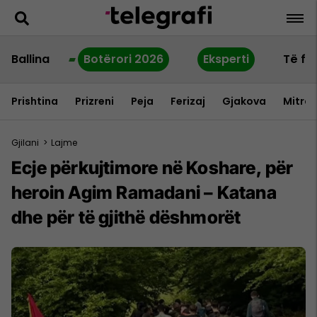
Ballina
Botërori 2026
Eksperti
Të fu
Prishtina
Prizreni
Peja
Ferizaj
Gjakova
Mitrov
Gjilani
>
Lajme
Ecje përkujtimore në Koshare, për
heroin Agim Ramadani – Katana
dhe për të gjithë dëshmorët