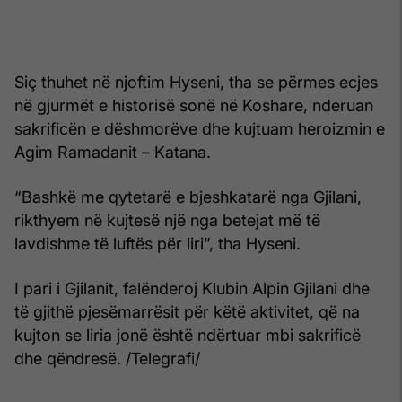
Siç thuhet në njoftim Hyseni, tha se përmes ecjes
në gjurmët e historisë sonë në Koshare, nderuan
sakrificën e dëshmorëve dhe kujtuam heroizmin e
Agim Ramadanit – Katana.
“Bashkë me qytetarë e bjeshkatarë nga Gjilani,
rikthyem në kujtesë një nga betejat më të
lavdishme të luftës për liri”, tha Hyseni.
I pari i Gjilanit, falënderoj Klubin Alpin Gjilani dhe
të gjithë pjesëmarrësit për këtë aktivitet, që na
kujton se liria jonë është ndërtuar mbi sakrificë
dhe qëndresë. /Telegrafi/