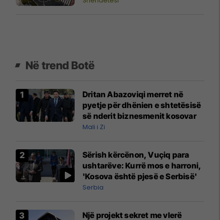
Shëndetësi
Në trend Botë
Dritan Abazoviqi merret në
pyetje për dhënien e shtetësisë
së nderit biznesmenit kosovar
Mali i Zi
Sërish kërcënon, Vuçiq para
ushtarëve: Kurrë mos e harroni,
'Kosova është pjesë e Serbisë'
Serbia
Një projekt sekret me vlerë