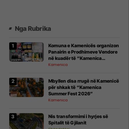
Nga Rubrika
Komuna e Kamenicës organizon
Panairin e Prodhimeve Vendore
në kuadër të “Kamenica
Summer Fest 2026”
Kamenica
Mbyllen disa rrugë në Kamenicë
për shkak të “Kamenica
Summer Fest 2026”
Kamenica
Nis transformimi i hyrjes së
Spitalit të Gjilanit