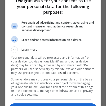
Telegrafi asks for your consent to use
your personal data for the following
purposes:
Personalised advertising and content, advertising and
content measurement, audience research and
services development
Store and/or access information on a device
Learn more
Your personal data will be processed and information from
your device (cookies, unique identifiers, and other device
data) may be stored by, accessed by and shared with 369
partners, or used specifically by this site. We and our partners
may use precise geolocation data.
List of partners.
Some vendors may process your personal data on the basis
of legitimate interest, which you can object to by managing
your options below. Look for a link at the bottom of this page
or in the site menu to manage or withdraw consent in privacy
and cookie settings.