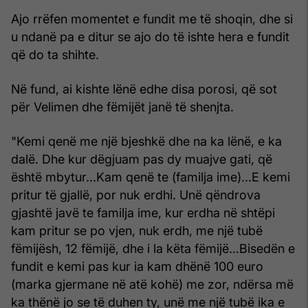
Ajo rrëfen momentet e fundit me të shoqin, dhe si
u ndanë pa e ditur se ajo do të ishte hera e fundit
që do ta shihte.
Në fund, ai kishte lënë edhe disa porosi, që sot
për Velimen dhe fëmijët janë të shenjta.
"Kemi qenë me një bjeshkë dhe na ka lënë, e ka
dalë. Dhe kur dëgjuam pas dy muajve gati, që
është mbytur...Kam qenë te (familja ime)...E kemi
pritur të gjallë, por nuk erdhi. Unë qëndrova
gjashtë javë te familja ime, kur erdha në shtëpi
kam pritur se po vjen, nuk erdh, me një tubë
fëmijësh, 12 fëmijë, dhe i la këta fëmijë...Bisedën e
fundit e kemi pas kur ia kam dhënë 100 euro
(marka gjermane në atë kohë) me zor, ndërsa më
ka thënë jo se të duhen ty, unë me një tubë ika e