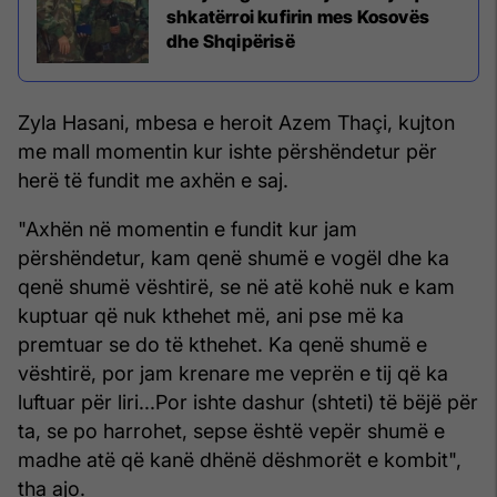
shkatërroi kufirin mes Kosovës
dhe Shqipërisë
Zyla Hasani, mbesa e heroit Azem Thaçi, kujton
me mall momentin kur ishte përshëndetur për
herë të fundit me axhën e saj.
"Axhën në momentin e fundit kur jam
përshëndetur, kam qenë shumë e vogël dhe ka
qenë shumë vështirë, se në atë kohë nuk e kam
kuptuar që nuk kthehet më, ani pse më ka
premtuar se do të kthehet. Ka qenë shumë e
vështirë, por jam krenare me veprën e tij që ka
luftuar për liri...Por ishte dashur (shteti) të bëjë për
ta, se po harrohet, sepse është vepër shumë e
madhe atë që kanë dhënë dëshmorët e kombit",
tha ajo.