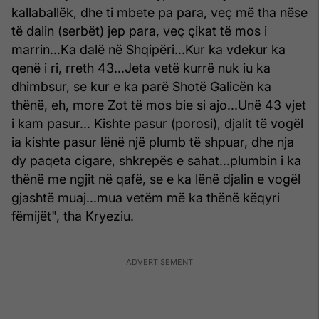
kallaballëk, dhe ti mbete pa para, veç më tha nëse
të dalin (serbët) jep para, veç çikat të mos i
marrin...Ka dalë në Shqipëri...Kur ka vdekur ka
qenë i ri, rreth 43...Jeta vetë kurrë nuk iu ka
dhimbsur, se kur e ka parë Shotë Galicën ka
thënë, eh, more Zot të mos bie si ajo...Unë 43 vjet
i kam pasur... Kishte pasur (porosi), djalit të vogël
ia kishte pasur lënë një plumb të shpuar, dhe nja
dy paqeta cigare, shkrepës e sahat...plumbin i ka
thënë me ngjit në qafë, se e ka lënë djalin e vogël
gjashtë muaj...mua vetëm më ka thënë këqyri
fëmijët", tha Kryeziu.