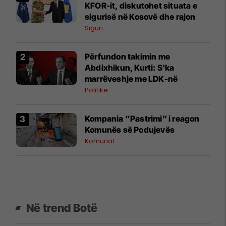
KFOR-it, diskutohet situata e
sigurisë në Kosovë dhe rajon
Siguri
Përfundon takimin me
Abdixhikun, Kurti: S'ka
marrëveshje me LDK-në
Politikë
Kompania “Pastrimi” i reagon
Komunës së Podujevës
Komunat
Në trend Botë