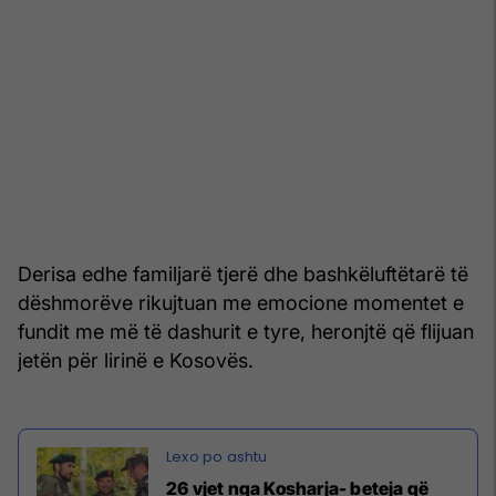
Derisa edhe familjarë tjerë dhe bashkëluftëtarë të
dëshmorëve rikujtuan me emocione momentet e
fundit me më të dashurit e tyre, heronjtë që flijuan
jetën për lirinë e Kosovës.
26 vjet nga Kosharja- beteja që