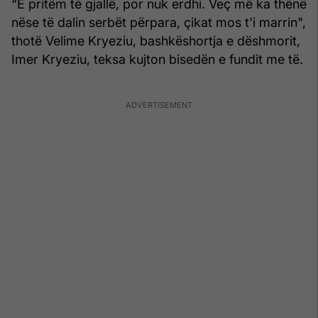
“E pritëm të gjallë, por nuk erdhi. Veç më ka thënë
nëse të dalin serbët përpara, çikat mos t'i marrin",
thotë Velime Kryeziu, bashkëshortja e dëshmorit,
Imer Kryeziu, teksa kujton bisedën e fundit me të.