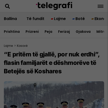
Ballina
Të fundit
Lajme
Botë
Ekono
Prishtina
Prizreni
Peja
Ferizaj
Gjakova
Mitrov
Lajme
>
Kosovë
​“E pritëm të gjallë, por nuk erdhi”,
flasin familjarët e dëshmorëve të
Betejës së Koshares