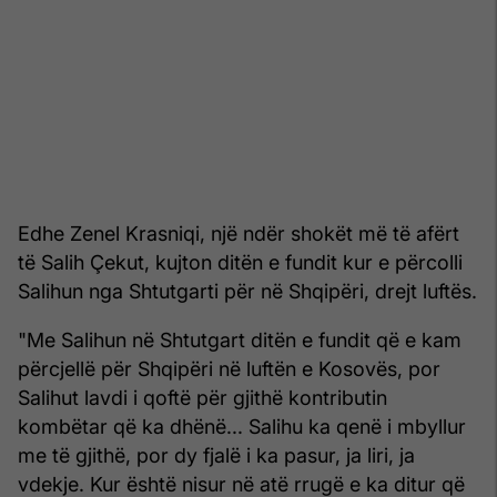
Edhe Zenel Krasniqi, një ndër shokët më të afërt
të Salih Çekut, kujton ditën e fundit kur e përcolli
Salihun nga Shtutgarti për në Shqipëri, drejt luftës.
"Me Salihun në Shtutgart ditën e fundit që e kam
përcjellë për Shqipëri në luftën e Kosovës, por
Salihut lavdi i qoftë për gjithë kontributin
kombëtar që ka dhënë... Salihu ka qenë i mbyllur
me të gjithë, por dy fjalë i ka pasur, ja liri, ja
vdekje. Kur është nisur në atë rrugë e ka ditur që