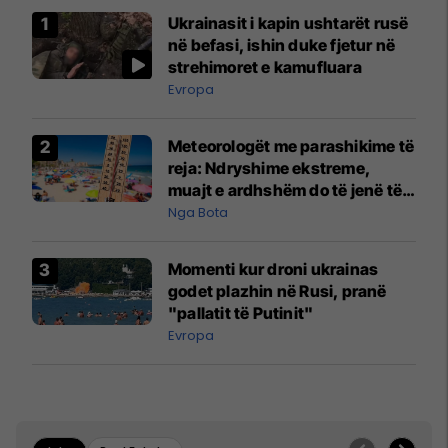
Ukrainasit i kapin ushtarët rusë
në befasi, ishin duke fjetur në
strehimoret e kamufluara
Evropa
Meteorologët me parashikime të
reja: Ndryshime ekstreme,
muajt e ardhshëm do të jenë të
pazakontë
Nga Bota
Momenti kur droni ukrainas
godet plazhin në Rusi, pranë
"pallatit të Putinit"
Evropa