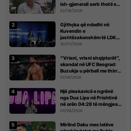
ish-gjenerali serb thotë se
dikush e tradhtoi në
02/08/2026
Beograd
Gjithçka që ndodhi në
Kuvendin e
jashtëzakonshëm të LDK-
së
30/07/2026
“Vrisni, vrisni shqiptarët”,
skandal në UFC Beograd:
Buzukja u përball me thirrje
anti-shqiptare nga
01/08/2026
tribunat
Një pleskavicë e ngrënë
nga Dua Lipa në Prishtinë
në orën 04:28 të mëngjesit
- dhe bota digjitale serbe
03/08/2026
shpall gjendjen e luftës
Mirlind Daku mes lotëve
përshëndetet me Rubin