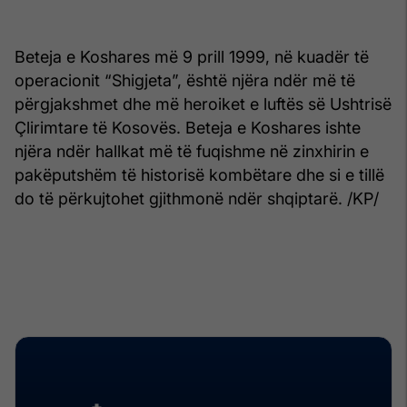
Beteja e Koshares më 9 prill 1999, në kuadër të
operacionit “Shigjeta”, është njëra ndër më të
përgjakshmet dhe më heroiket e luftës së Ushtrisë
Çlirimtare të Kosovës. Beteja e Koshares ishte
njëra ndër hallkat më të fuqishme në zinxhirin e
pakëputshëm të historisë kombëtare dhe si e tillë
do të përkujtohet gjithmonë ndër shqiptarë. /KP/