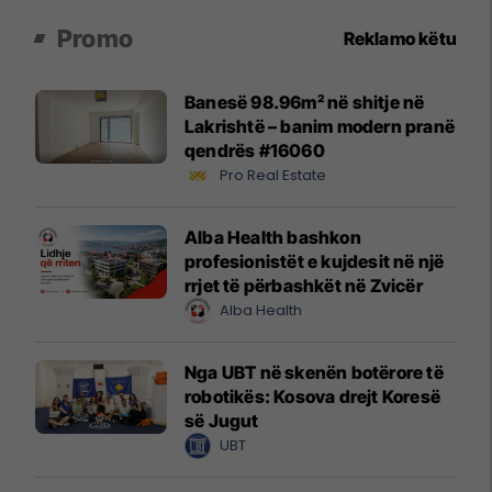
Promo
Reklamo këtu
Banesë 98.96m² në shitje në
Lakrishtë – banim modern pranë
qendrës #16060
Pro Real Estate
Alba Health bashkon
profesionistët e kujdesit në një
rrjet të përbashkët në Zvicër
Alba Health
Nga UBT në skenën botërore të
robotikës: Kosova drejt Koresë
së Jugut
UBT