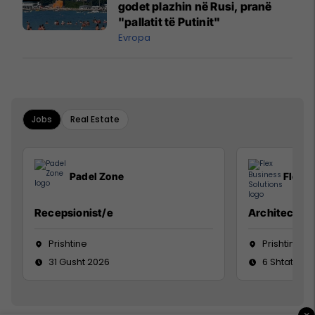
godet plazhin në Rusi, pranë
"pallatit të Putinit"
Evropa
Jobs
Real Estate
Padel Zone
Flex B
Recepsionist/e
Architect
Prishtine
Prishtinë
31 Gusht 2026
6 Shtator 2