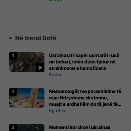
Në trend Botë
Ukrainasit i kapin ushtarët rusë
në befasi, ishin duke fjetur në
strehimoret e kamufluara
Evropa
Meteorologët me parashikime të
reja: Ndryshime ekstreme,
muajt e ardhshëm do të jenë të
pazakontë
Nga Bota
Momenti kur droni ukrainas