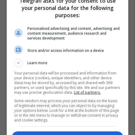
Telegrafi asks for your consent to use
your personal data for the following
purposes:
Personalised advertising and content, advertising and
content measurement, audience research and
services development
Store and/or access information on a device
Learn more
Your personal data will be processed and information from
your device (cookies, unique identifiers, and other device
data) may be stored by, accessed by and shared with 369
partners, or used specifically by this site. We and our partners
may use precise geolocation data.
List of partners.
Some vendors may process your personal data on the basis
Florentino Perez
Lionel Scaloni
of legitimate interest, which you can object to by managing
your options below. Look for a link at the bottom of this page
Kombëtarja E Argjentinës
Real Madrid
or in the site menu to manage or withdraw consent in privacy
and cookie settings.