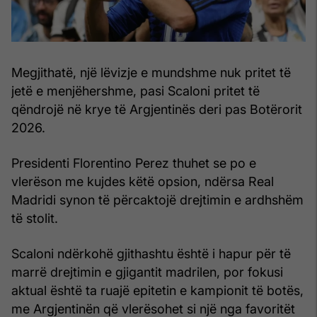
Megjithatë, një lëvizje e mundshme nuk pritet të
jetë e menjëhershme, pasi Scaloni pritet të
qëndrojë në krye të Argjentinës deri pas Botërorit
2026.
Presidenti Florentino Perez thuhet se po e
vlerëson me kujdes këtë opsion, ndërsa Real
Madridi synon të përcaktojë drejtimin e ardhshëm
të stolit.
Scaloni ndërkohë gjithashtu është i hapur për të
marrë drejtimin e gjigantit madrilen, por fokusi
aktual është ta ruajë epitetin e kampionit të botës,
me Argjentinën që vlerësohet si një nga favoritët