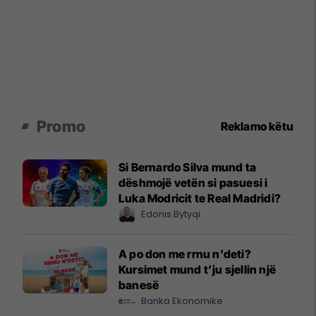
Promo
Reklamo këtu
Si Bernardo Silva mund ta
dëshmojë vetën si pasuesi i
Luka Modricit te Real Madridi?
Edonis Bytyqi
A po don me rrnu n’deti?
Kursimet mund t’ju sjellin një
banesë
Banka Ekonomike