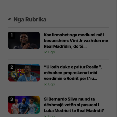
Nga Rubrika
Konfirmohet nga mediumi më i
besueshëm: Vini Jr vazhdon me
Real Madridin, do të
nënshkruajë për gjashtë vite
La Liga
“U lodh duke e pritur Realin”,
mësohen prapaskenat mbi
vendimin e Rodrit për t’iu
bashkuar Barcelonës
La Liga
Si Bernardo Silva mund ta
dëshmojë vetën si pasuesi i
Luka Modricit te Real Madridi?
La Liga