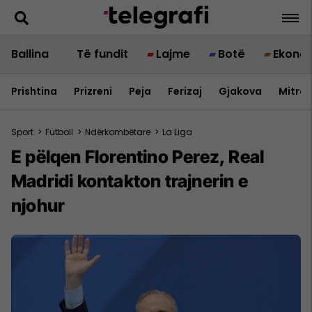
Ballina
Të fundit
Lajme
Botë
Ekono
Prishtina
Prizreni
Peja
Ferizaj
Gjakova
Mitrov
Sport
>
Futboll
>
Ndërkombëtare
>
La Liga
E pëlqen Florentino Perez, Real
Madridi kontakton trajnerin e
njohur