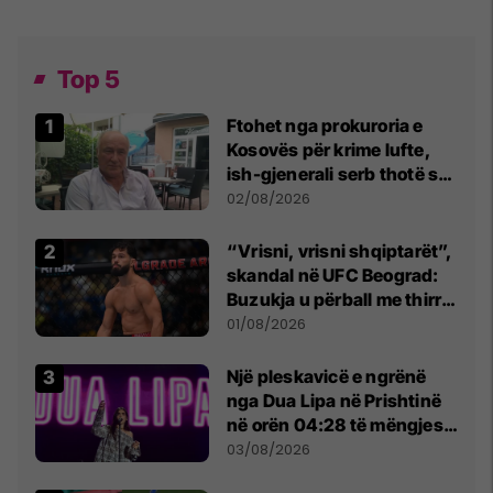
Top 5
Ftohet nga prokuroria e
Kosovës për krime lufte,
ish-gjenerali serb thotë se
dikush e tradhtoi në
02/08/2026
Beograd
“Vrisni, vrisni shqiptarët”,
skandal në UFC Beograd:
Buzukja u përball me thirrje
anti-shqiptare nga
01/08/2026
tribunat
Një pleskavicë e ngrënë
nga Dua Lipa në Prishtinë
në orën 04:28 të mëngjesit
- dhe bota digjitale serbe
03/08/2026
shpall gjendjen e luftës