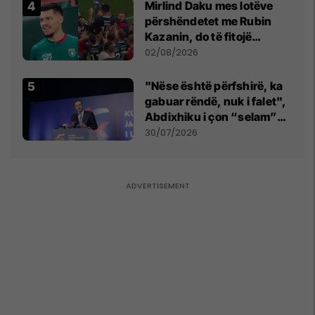
Mirlind Daku mes lotëve
përshëndetet me Rubin
Kazanin, do të fitojë
miliona te Spartak Moska
02/08/2026
"Nëse është përfshirë, ka
gabuar rëndë, nuk i falet",
Abdixhiku i çon “selam”
Përparim Ramës
30/07/2026