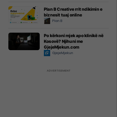
Plan B Creative rrit ndikimin e
biznesit tuaj online
Plan B
Po kërkoni mjek apo klinikë në
Kosovë? Njihuni me
GjejeMjekun.com
GjejeMjekun