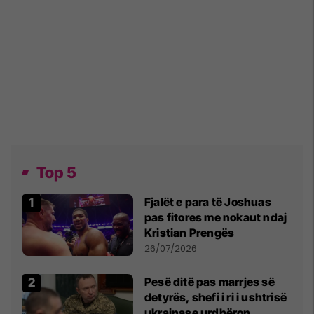
Top 5
Fjalët e para të Joshuas
pas fitores me nokaut ndaj
Kristian Prengës
26/07/2026
Pesë ditë pas marrjes së
detyrës, shefi i ri i ushtrisë
ukrainase urdhëron