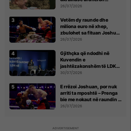
kontroll të madh
26/07/2026
Vetëm dy raunde dhe
miliona euro në xhep,
zbulohet sa fituan Joshua
e Prenga
26/07/2026
Gjithçka që ndodhi në
Kuvendin e
jashtëzakonshëm të LDK-
së
30/07/2026
E rrëzoi Joshuan, por nuk
arriti ta mposhtë – Prenga
bie me nokaut në raundin e
dytë
26/07/2026