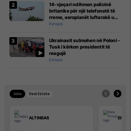
14-vjeçari ndihmon policinë
britanike për një telefonatë të
rreme, aeroplanët luftarakë u
ngritën në ajër për të
Evropa
interceptuar fluturaken e Qatar
Airways që po shkonte drejt
Ukrainasit sulmohen në Poloni -
Mançesterit
Tusk i kërkon presidentit të
reagojë
Evropa
Jobs
Real Estate
ALTINBAS
Elkos