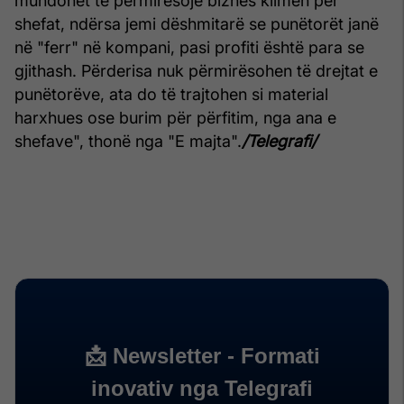
mundohet të përmirësojë biznes klimën për
shefat, ndërsa jemi dëshmitarë se punëtorët janë
në "ferr" në kompani, pasi profiti është para se
gjithash. Përderisa nuk përmirësohen të drejtat e
punëtorëve, ata do të trajtohen si material
harxhues ose burim për përfitim, nga ana e
shefave", thonë nga "E majta".
/Telegrafi/