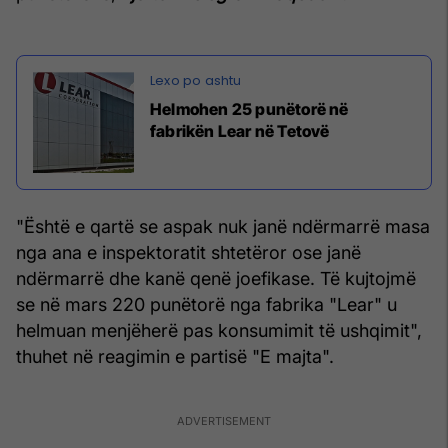
Helmohen 25 punëtorë në
fabrikën Lear në Tetovë
"Është e qartë se aspak nuk janë ndërmarrë masa
nga ana e inspektoratit shtetëror ose janë
ndërmarrë dhe kanë qenë joefikase. Të kujtojmë
se në mars 220 punëtorë nga fabrika "Lear" u
helmuan menjëherë pas konsumimit të ushqimit",
thuhet në reagimin e partisë "E majta".