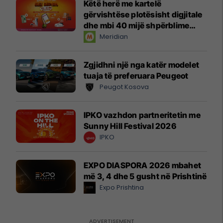
Këtë herë me kartelë
gërvishtëse plotësisht digjitale
dhe mbi 40 mijë shpërblime
instant!
Meridian
Zgjidhni një nga katër modelet
tuaja të preferuara Peugeot
Peugot Kosova
IPKO vazhdon partneritetin me
Sunny Hill Festival 2026
IPKO
EXPO DIASPORA 2026 mbahet
më 3, 4 dhe 5 gusht në Prishtinë
Expo Prishtina