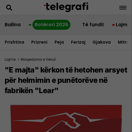
Ballina
Botërori 2026
Të fundit
Lajme
Prishtina
Prizreni
Peja
Ferizaj
Gjakova
Mitrov
Lajme
>
Maqedonia e Veriut
"E majta" kërkon të hetohen arsyet
për helmimin e punëtorëve në
fabrikën "Lear"