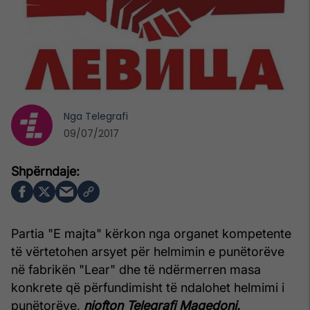
Nga
Telegrafi
09/07/2017
Partia "E majta" kërkon nga organet kompetente
të vërtetohen arsyet për helmimin e punëtorëve
në fabrikën "Lear" dhe të ndërmerren masa
konkrete që përfundimisht të ndalohet helmimi i
punëtorëve,
njofton Telegrafi Maqedoni.