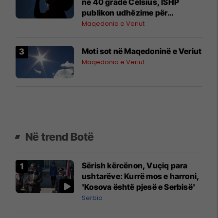
në 40 gradë Celsius, ISHP
publikon udhëzime për
mbrojtjen e shëndetit
Maqedonia e Veriut
Moti sot në Maqedoninë e Veriut
Maqedonia e Veriut
Në trend Botë
Sërish kërcënon, Vuçiq para
ushtarëve: Kurrë mos e harroni,
'Kosova është pjesë e Serbisë'
Serbia