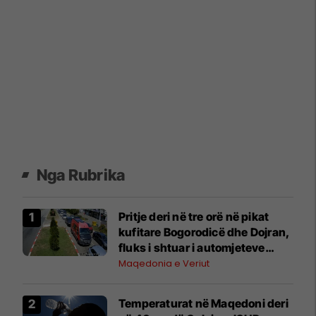
Nga Rubrika
Pritje deri në tre orë në pikat
kufitare Bogorodicë dhe Dojran,
fluks i shtuar i automjeteve
edhe në Tabanocë
Maqedonia e Veriut
Temperaturat në Maqedoni deri