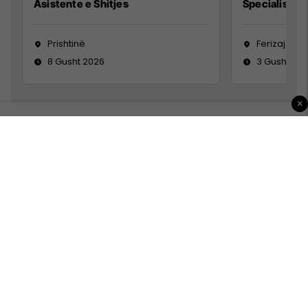
Asistente e Shitjes
Specialist Mi
Prishtinë
Ferizaj
8 Gusht 2026
3 Gusht 20
×