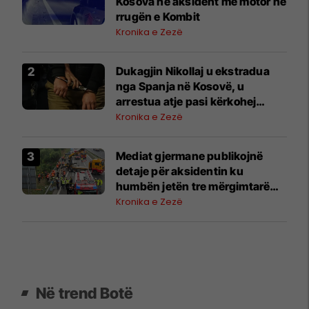
Kosova në aksident me motor në
rrugën e Kombit
Kronika e Zezë
​Dukagjin Nikollaj u ekstradua
nga Spanja në Kosovë, u
arrestua atje pasi kërkohej
përmes INTERPOL-it
Kronika e Zezë
Mediat gjermane publikojnë
detaje për aksidentin ku
humbën jetën tre mërgimtarë
nga Komogllava e Ferizajt
Kronika e Zezë
Në trend Botë