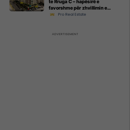
te Rruga C – hapësirë e
favorshme për zhvillimin e
biznesit #15796
Pro Real Estate