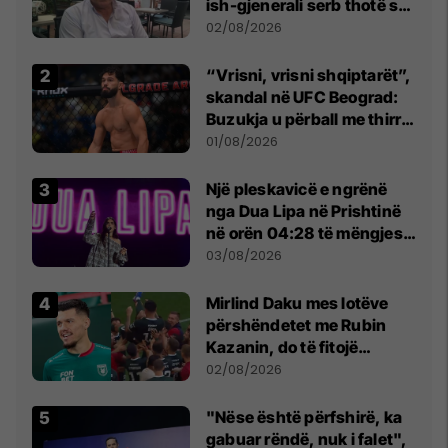
ish-gjenerali serb thotë se
dikush e tradhtoi në
02/08/2026
Beograd
“Vrisni, vrisni shqiptarët”,
skandal në UFC Beograd:
Buzukja u përball me thirrje
anti-shqiptare nga
01/08/2026
tribunat
Një pleskavicë e ngrënë
nga Dua Lipa në Prishtinë
në orën 04:28 të mëngjesit
- dhe bota digjitale serbe
03/08/2026
shpall gjendjen e luftës
Mirlind Daku mes lotëve
përshëndetet me Rubin
Kazanin, do të fitojë
miliona te Spartak Moska
02/08/2026
"Nëse është përfshirë, ka
gabuar rëndë, nuk i falet",