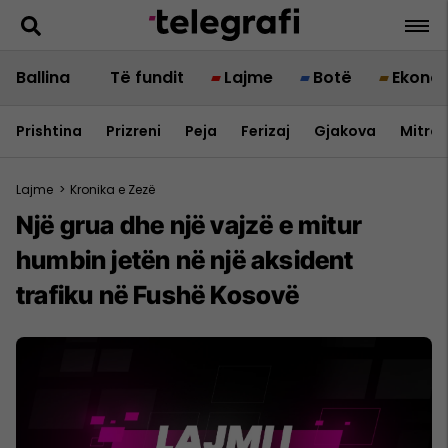
Ballina
Të fundit
Lajme
Botë
Ekono
Prishtina
Prizreni
Peja
Ferizaj
Gjakova
Mitrov
Lajme
>
Kronika e Zezë
Një grua dhe një vajzë e mitur
humbin jetën në një aksident
trafiku në Fushë Kosovë