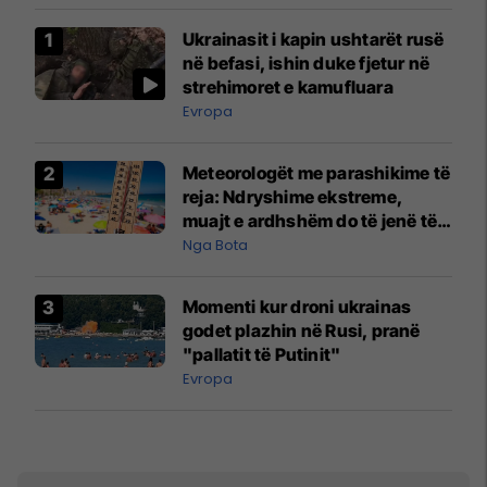
Ukrainasit i kapin ushtarët rusë
në befasi, ishin duke fjetur në
strehimoret e kamufluara
Evropa
Meteorologët me parashikime të
reja: Ndryshime ekstreme,
muajt e ardhshëm do të jenë të
pazakontë
Nga Bota
Momenti kur droni ukrainas
godet plazhin në Rusi, pranë
"pallatit të Putinit"
Evropa