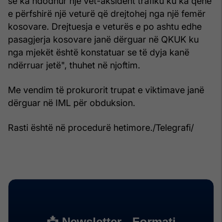
se ka ndodhur një vet-aksident trafiku ku ka qenë
e përfshirë një veturë që drejtohej nga një femër
kosovare. Drejtuesja e veturës e po ashtu edhe
pasagjerja kosovare janë dërguar në QKUK ku
nga mjekët është konstatuar se të dyja kanë
ndërruar jetë", thuhet në njoftim.
Me vendim të prokurorit trupat e viktimave janë
dërguar në IML për obduksion.
Rasti është në procedurë hetimore./Telegrafi/