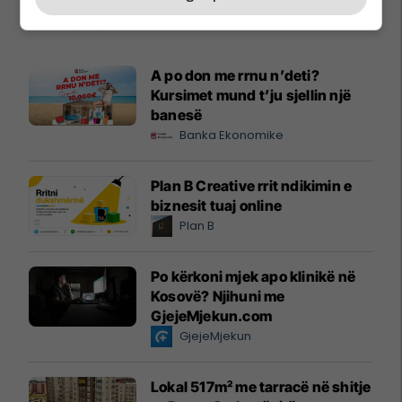
Promo
Reklamo këtu
A po don me rrnu n’deti?
Kursimet mund t’ju sjellin një
banesë
Banka Ekonomike
Plan B Creative rrit ndikimin e
biznesit tuaj online
Plan B
Po kërkoni mjek apo klinikë në
Kosovë? Njihuni me
GjejeMjekun.com
GjejeMjekun
Lokal 517m² me tarracë në shitje