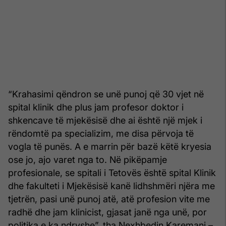
“Krahasimi qëndron se unë punoj që 30 vjet në
spital klinik dhe plus jam profesor doktor i
shkencave të mjekësisë dhe ai është një mjek i
rëndomtë pa specializim, me disa përvoja të
vogla të punës. A e marrin për bazë këtë kryesia
ose jo, ajo varet nga to. Në pikëpamje
profesionale, se spitali i Tetovës është spital Klinik
dhe fakulteti i Mjekësisë kanë lidhshmëri njëra me
tjetrën, pasi unë punoj atë, atë profesion vite me
radhë dhe jam klinicist, gjasat janë nga unë, por
politika e ka ndryshe”, tha Nexhbedin Karemani –