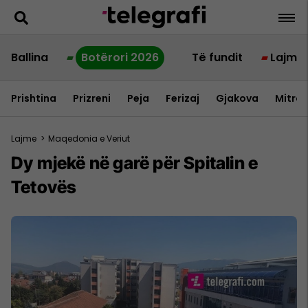
Ballina
Botërori 2026
Të fundit
Lajme
Prishtina
Prizreni
Peja
Ferizaj
Gjakova
Mitrov
Lajme
>
Maqedonia e Veriut
Dy mjekë në garë për Spitalin e
Tetovës