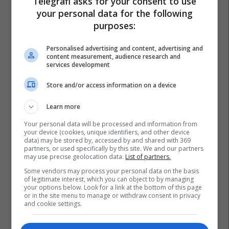
Telegrafi asks for your consent to use
your personal data for the following
purposes:
Personalised advertising and content, advertising and
content measurement, audience research and
services development
Store and/or access information on a device
Learn more
Your personal data will be processed and information from
your device (cookies, unique identifiers, and other device
data) may be stored by, accessed by and shared with 369
partners, or used specifically by this site. We and our partners
may use precise geolocation data.
List of partners.
Some vendors may process your personal data on the basis
of legitimate interest, which you can object to by managing
your options below. Look for a link at the bottom of this page
or in the site menu to manage or withdraw consent in privacy
and cookie settings.