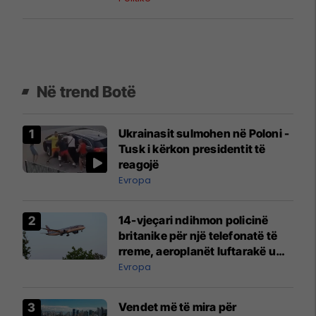
Në trend Botë
Ukrainasit sulmohen në Poloni -
Tusk i kërkon presidentit të
reagojë
Evropa
14-vjeçari ndihmon policinë
britanike për një telefonatë të
rreme, aeroplanët luftarakë u
ngritën në ajër për të
Evropa
interceptuar fluturaken e Qatar
Airways që po shkonte drejt
Vendet më të mira për
Mançesterit