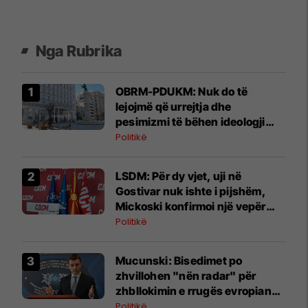
Nga Rubrika
OBRM-PDUKM: Nuk do të
lejojmë që urrejtja dhe
pesimizmi të bëhen ideologji
kombëtare
Politikë
LSDM: Për dy vjet, uji në
Gostivar nuk ishte i pijshëm,
Mickoski konfirmoi një vepër
penale
Politikë
Mucunski: Bisedimet po
zhvillohen "nën radar" për
zhbllokimin e rrugës evropiane
të Maqedonisë
Politikë