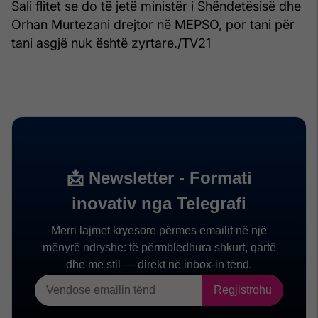
Sali flitet se do të jetë ministër i Shëndetësisë dhe
Orhan Murtezani drejtor në MEPSO, por tani për
tani asgjë nuk është zyrtare./TV21