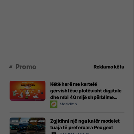
Promo
Reklamo këtu
Këtë herë me kartelë
gërvishtëse plotësisht digjitale
dhe mbi 40 mijë shpërblime
instant!
Meridian
Zgjidhni një nga katër modelet
tuaja të preferuara Peugeot