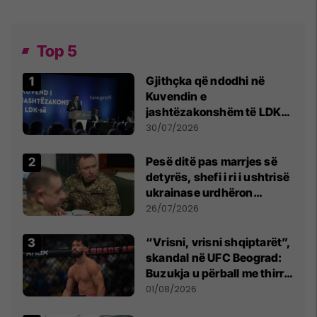
Top 5
Gjithçka që ndodhi në
Kuvendin e
jashtëzakonshëm të LDK-
së
30/07/2026
Pesë ditë pas marrjes së
detyrës, shefi i ri i ushtrisë
ukrainase urdhëron
kontroll të madh
26/07/2026
“Vrisni, vrisni shqiptarët”,
skandal në UFC Beograd:
Buzukja u përball me thirrje
anti-shqiptare nga
01/08/2026
tribunat