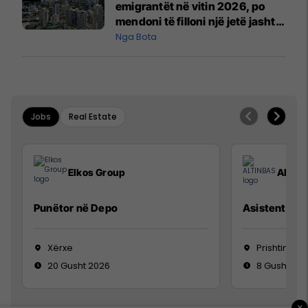
emigrantët në vitin 2026, po
mendoni të filloni një jetë jashtë
vendit?
Nga Bota
Jobs
Real Estate
Elkos Group
ALTIN
Punëtor në Depo
Asistente e S
Xërxe
Prishtinë
20 Gusht 2026
8 Gusht 20
×