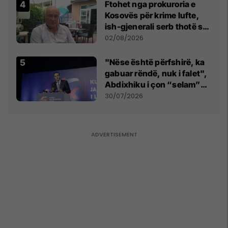
Ftohet nga prokuroria e
Kosovës për krime lufte,
ish-gjenerali serb thotë se
dikush e tradhtoi në
02/08/2026
Beograd
"Nëse është përfshirë, ka
gabuar rëndë, nuk i falet",
Abdixhiku i çon “selam”
Përparim Ramës
30/07/2026