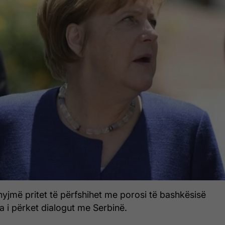
yjmë pritet të përfshihet me porosi të bashkësisë
 i përket dialogut me Serbinë.