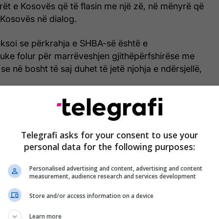
liderët e Kosovës që të flasin me një zë, në mënyrë që
i Kosovës në dialog.
eksoi se përkrahja e SHBA-së është e
ke folur për marrëveshjen gjithëpërfshirëse me
se në bosht të saj duhet të jetë njohja e ndërsjellë,
fundit ka pasur presion për heqjen e taksës për t’i
gut me Serbinë, presidenti serb, Vuçiq, sot ka vënë
hdimin e dialogut edhe nëse hiqet taksa.
Telegrafi asks for your consent to use your
personal data for the following purposes:
be, përmes zëdhënësit Igor Simiq, u ka thënë LDK-
jes, se do t’iu bashkohet në rrëzimin e Qeverisë
Personalised advertising and content, advertising and content
measurement, audience research and services development
sigurojnë 51 vota.
Store and/or access information on a device
Learn more