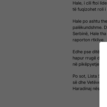
Hale, i cili ftoi 
të fuqizohet roli 
Hale po ashtu th
palëkundshme. Du
Serbinë, Hale tha 
raporton rtklive.
Edhe pse ditët e 
hapur rrugë dialo
në pikëpyetje vaz
Po sot, Lista Ser
së dhe Vetëvendos
Haradinaj nëse i 