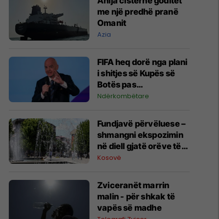
Anija cisterne goditet
me një predhë pranë
Omanit
Azia
FIFA heq dorë nga plani
i shitjes së Kupës së
Botës pas
kërcënimeve të mëdha
Ndërkombëtare
me bojkot nga UEFA
dhe konfederatat tjera
Fundjavë përvëluese –
shmangni ekspozimin
në diell gjatë orëve të
ditës
Kosovë
Zviceranët marrin
malin - për shkak të
vapës së madhe