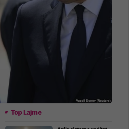
Top Lajme