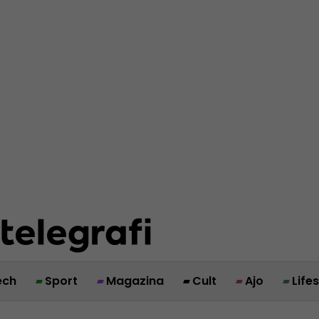
ech
Sport
Magazina
Cult
Ajo
Life