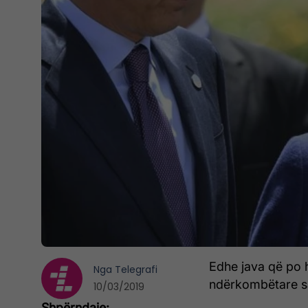
Edhe java që po h
Nga
Telegrafi
ndërkombëtare sa
10/03/2019