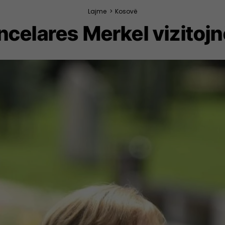
Lajme
>
Kosovë
ancelares Merkel vizito