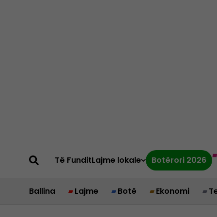
Të Fundit
Lajme lokale
Botërori 2026
Ballina
Lajme
Botë
Ekonomi
T