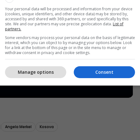
Your personal data will be processed and information from your device
(cookies, unique identifiers, and other device data) may be stored by,
accessed by and shared with 369 partners, or used specifically by this
site. We and our partners may use precise geolocation data.
List of
partners.
Some vendors may process your personal data on the basis of legitimate
interest, which you can object to by managing your options below. Look
for a link at the bottom of this page or in the site menu to manage or
withdraw consent in privacy and cookie settings.
Manage options
Consent